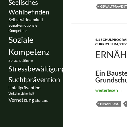
Seelisches
GEWALTPRÄVENT
Wohlbefinden
Selbstwirksamkeit
Sozial-emotionale
Kompetenz
Soziale
4.1 SCHULPROGRAM
CURRICULUM
,
STE
Kompetenz
ERNÄH
Sprache
Stimme
Stressbewältigung
Ein Bauste
Suchtprävention
Grundsch
Unfallprävention
Ernährungsführ
weiterlesen
→
Verkehrssicherheit
Vernetzung
Übergang
ERNÄHRUNG