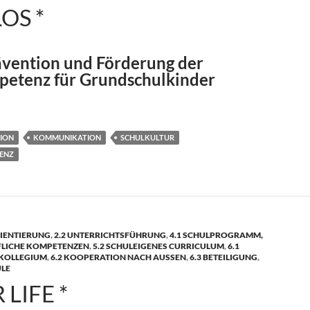
OS *
vention und Förderung der
petenz für Grundschulkinder
ION
KOMMUNIKATION
SCHULKULTUR
ENZ
IENTIERUNG
,
2.2 UNTERRICHTSFÜHRUNG
,
4.1 SCHULPROGRAMM,
UFLICHE KOMPETENZEN
,
5.2 SCHULEIGENES CURRICULUM
,
6.1
 KOLLEGIUM
,
6.2 KOOPERATION NACH AUSSEN
,
6.3 BETEILIGUNG
,
ULE
 LIFE *