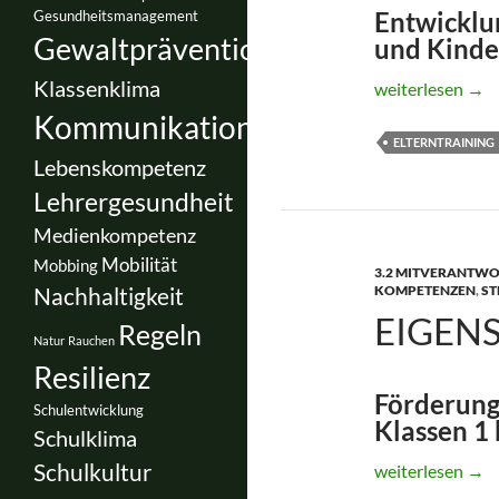
Entwicklun
Gesundheitsmanagement
Gewaltprävention
und Kinde
Klassenklima
EFFEKT ® *
weiterlesen
→
Kommunikation
ELTERNTRAINING
Lebenskompetenz
Lehrergesundheit
Medienkompetenz
Mobilität
Mobbing
3.2 MITVERANTW
Nachhaltigkeit
KOMPETENZEN
,
ST
EIGEN
Regeln
Natur
Rauchen
Resilienz
Förderung
Schulentwicklung
Klassen 1 
Schulklima
Schulkultur
Eigenständig we
weiterlesen
→