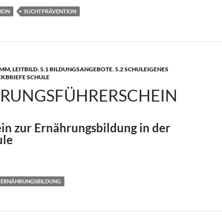
ION
SUCHTPRÄVENTION
M, LEITBILD
,
5.1 BILDUNGSANGEBOTE
,
5.2 SCHULEIGENES
CKBRIEFE SCHULE
RUNGSFÜHRERSCHEIN
in zur Ernährungsbildung in der
ule
erschein
ERNÄHRUNGSBILDUNG