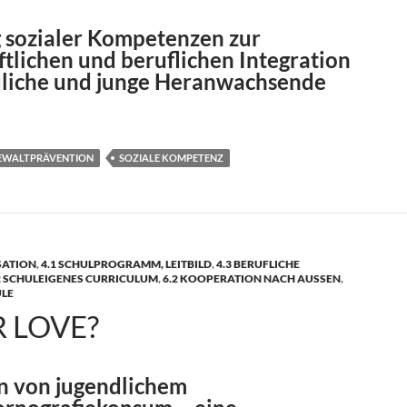
 sozialer Kompetenzen zur
ftlichen und beruflichen Integration
dliche und junge Heranwachsende
EWALTPRÄVENTION
SOZIALE KOMPETENZ
SATION
,
4.1 SCHULPROGRAMM, LEITBILD
,
4.3 BERUFLICHE
2 SCHULEIGENES CURRICULUM
,
6.2 KOOPERATION NACH AUSSEN
,
ULE
R LOVE?
n von jugendlichem