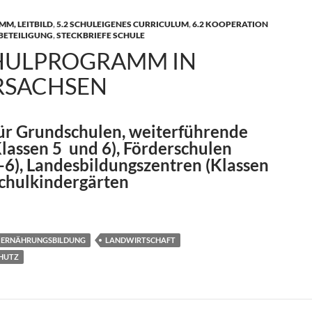
M, LEITBILD
,
5.2 SCHULEIGENES CURRICULUM
,
6.2 KOOPERATION
 BETEILIGUNG
,
STECKBRIEFE SCHULE
HULPROGRAMM IN
RSACHSEN
ür Grundschulen, weiterführende
lassen 5 und 6), Förderschulen
-6), Landesbildungszentren (Klassen
Schulkindergärten
mm in Niedersachsen
ERNÄHRUNGSBILDUNG
LANDWIRTSCHAFT
HUTZ