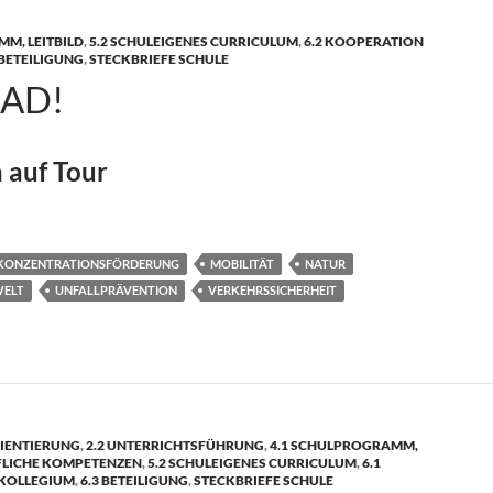
M, LEITBILD
,
5.2 SCHULEIGENES CURRICULUM
,
6.2 KOOPERATION
 BETEILIGUNG
,
STECKBRIEFE SCHULE
RAD!
 auf Tour
KONZENTRATIONSFÖRDERUNG
MOBILITÄT
NATUR
ELT
UNFALLPRÄVENTION
VERKEHRSSICHERHEIT
IENTIERUNG
,
2.2 UNTERRICHTSFÜHRUNG
,
4.1 SCHULPROGRAMM,
UFLICHE KOMPETENZEN
,
5.2 SCHULEIGENES CURRICULUM
,
6.1
 KOLLEGIUM
,
6.3 BETEILIGUNG
,
STECKBRIEFE SCHULE