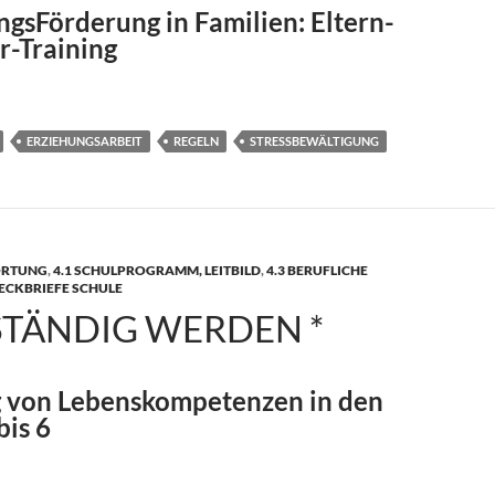
gsFörderung in Familien: Eltern-
r-Training
ERZIEHUNGSARBEIT
REGELN
STRESSBEWÄLTIGUNG
ORTUNG
,
4.1 SCHULPROGRAMM, LEITBILD
,
4.3 BERUFLICHE
ECKBRIEFE SCHULE
STÄNDIG WERDEN *
 von Lebenskompetenzen in den
bis 6
rden *