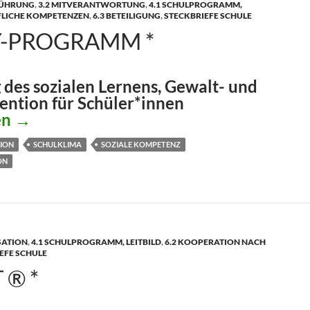
FÜHRUNG
,
3.2 MITVERANTWORTUNG
,
4.1 SCHULPROGRAMM,
UFLICHE KOMPETENZEN
,
6.3 BETEILIGUNG
,
STECKBRIEFE SCHULE
-PROGRAMM *
 des sozialen Lernens, Gewalt- und
ention für Schüler*innen
ogramm *
en
→
ION
SCHULKLIMA
SOZIALE KOMPETENZ
ON
SATION
,
4.1 SCHULPROGRAMM, LEITBILD
,
6.2 KOOPERATION NACH
EFE SCHULE
 ® *