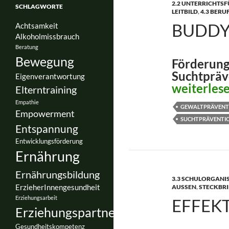
2.2 UNTERRICHTS
SCHLAGWORTE
LEITBILD
,
4.3 BER
BUDDY
Achtsamkeit
Alkoholmissbrauch
Beratung
Bewegung
Förderung
Suchtpräv
Eigenverantwortung
buddY-Pr
weiterles
Elterntraining
Empathie
GEWALTPRÄVENT
Empowerment
SUCHTPRÄVENTI
Entspannung
Entwicklungsförderung
Ernährung
Ernährungsbildung
3.3 SCHULORGANI
ErzieherInnengesundheit
AUSSEN
,
STECKBRI
Erziehungsarbeit
EFFEKT
Erziehungspartnerschaft
Gesundheitskompetenz