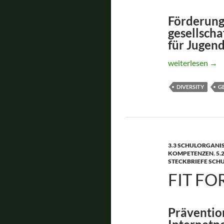
Förderung
gesellscha
für Jugen
Fit for Life *
weiterlesen
→
DIVERSITY
G
3.3 SCHULORGANI
KOMPETENZEN
,
5.
STECKBRIEFE SCH
FIT FO
Präventio