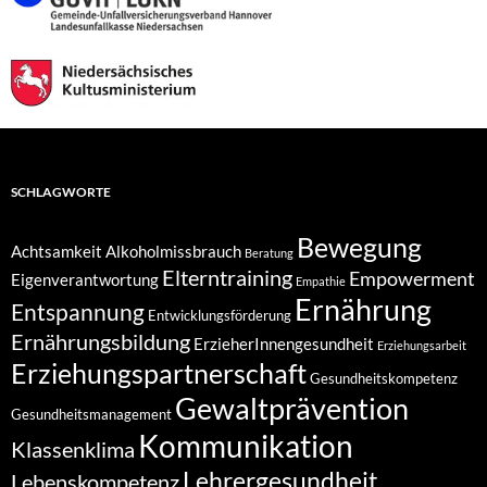
SCHLAGWORTE
Bewegung
Achtsamkeit
Alkoholmissbrauch
Beratung
Elterntraining
Empowerment
Eigenverantwortung
Empathie
Ernährung
Entspannung
Entwicklungsförderung
Ernährungsbildung
ErzieherInnengesundheit
Erziehungsarbeit
Erziehungspartnerschaft
Gesundheitskompetenz
Gewaltprävention
Gesundheitsmanagement
Kommunikation
Klassenklima
Lehrergesundheit
Lebenskompetenz