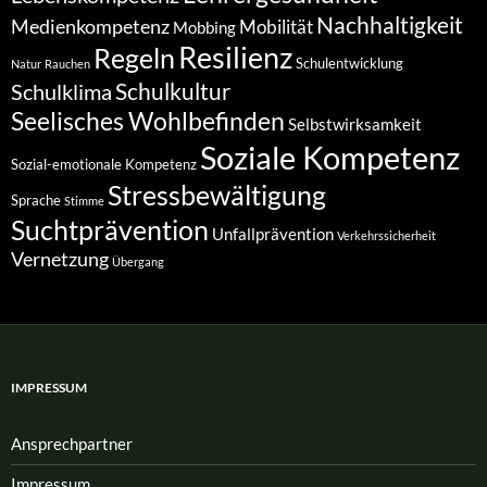
Nachhaltigkeit
Medienkompetenz
Mobilität
Mobbing
Resilienz
Regeln
Schulentwicklung
Natur
Rauchen
Schulkultur
Schulklima
Seelisches Wohlbefinden
Selbstwirksamkeit
Soziale Kompetenz
Sozial-emotionale Kompetenz
Stressbewältigung
Sprache
Stimme
Suchtprävention
Unfallprävention
Verkehrssicherheit
Vernetzung
Übergang
IMPRESSUM
Ansprech­partner
Impressum