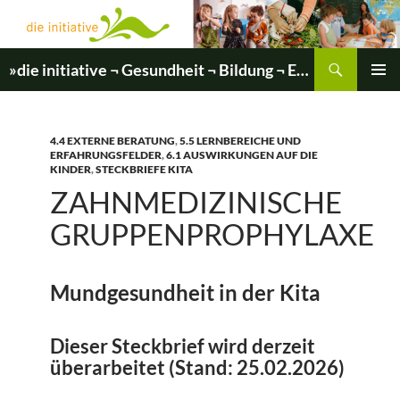
Zum
Inhalt
springen
Suchen
»die initiative ¬ Gesundheit ¬ Bildung ¬ Entwicklung«
PRIMÄR
MENÜ
4.4 EXTERNE BERATUNG
,
5.5 LERNBEREICHE UND
ERFAHRUNGSFELDER
,
6.1 AUSWIRKUNGEN AUF DIE
KINDER
,
STECKBRIEFE KITA
ZAHNMEDIZINISCHE
GRUPPENPROPHYLAXE
Mundgesundheit in der Kita
Dieser Steckbrief wird derzeit
überarbeitet (Stand: 25.02.2026)