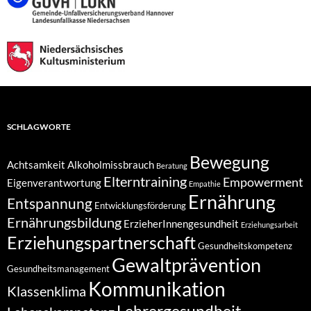
SCHLAGWORTE
Bewegung
Achtsamkeit
Alkoholmissbrauch
Beratung
Elterntraining
Empowerment
Eigenverantwortung
Empathie
Ernährung
Entspannung
Entwicklungsförderung
Ernährungsbildung
ErzieherInnengesundheit
Erziehungsarbeit
Erziehungspartnerschaft
Gesundheitskompetenz
Gewaltprävention
Gesundheitsmanagement
Kommunikation
Klassenklima