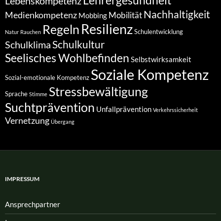
Lehrergesundheit
Lebenskompetenz
Nachhaltigkeit
Medienkompetenz
Mobilität
Mobbing
Resilienz
Regeln
Schulentwicklung
Natur
Rauchen
Schulkultur
Schulklima
Seelisches Wohlbefinden
Selbstwirksamkeit
Soziale Kompetenz
Sozial-emotionale Kompetenz
Stressbewältigung
Sprache
Stimme
Suchtprävention
Unfallprävention
Verkehrssicherheit
Vernetzung
Übergang
IMPRESSUM
Ansprech­partner