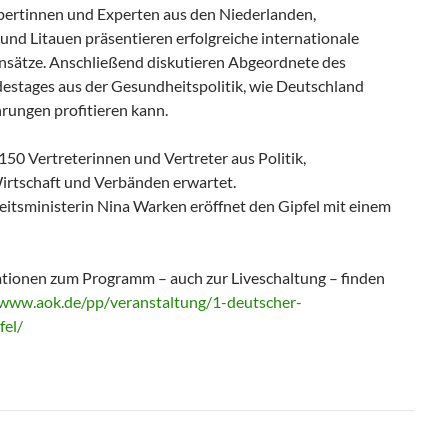
ertinnen und Experten aus den Niederlanden,
und Litauen präsentieren erfolgreiche internationale
nsätze. Anschließend diskutieren Abgeordnete des
stages aus der Gesundheitspolitik, wie Deutschland
rungen profitieren kann.
50 Vertreterinnen und Vertreter aus Politik,
irtschaft und Verbänden erwartet.
tsministerin Nina Warken eröffnet den Gipfel mit einem
tionen zum Programm – auch zur Liveschaltung – finden
/www.aok.de/pp/veranstaltung/1-deutscher-
fel/
igation