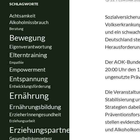
SCHLAGWORTE
Achtsamkeit
Sozialversicher
Alkoholmissbrauch
Volkserkrankung
Beratung
und ein schwache
Bewegung
Deutschland ste
Herausforderun
Eigenverantwortung
Elterntraining
Der AOK-Bundesv
Empathie
Empowerment
20:00 Uhr den 1
ungenutzte Präv
Entspannung
Entwicklungsförderung
Die Veranstaltun
Ernährung
Stabilisierung 
Ernährungsbildung
Strategien dabe
Präventionsfor
ErzieherInnengesundheit
Erziehungsarbeit
stellen evidenz
Erziehungspartnerschaft
und Alkoholkon
Gesundheitskompetenz