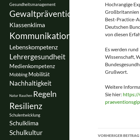
Hochrangige Exp
Gesundheitsmanagement
Gewaltprävention
Großbritannien 
Best-Practice-A
Klassenklima
Deutschen Bunde
Kommunikation
von diesen Erfah
Lebenskompetenz
Es werden rund 1
Lehrergesundheit
Wissenschaft, W
Bundesgesundhei
Medienkompetenz
Grußwort.
Mobilität
Mobbing
Nachhaltigkeit
Weitere Informa
Regeln
Sie hier:
https:/
Natur
Rauchen
praeventionsgip
Resilienz
Schulentwicklung
Schulklima
Beitragsnav
Schulkultur
VORHERIGER BEITRAG