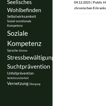
Seelisches
04.12.2025 | Public 
chronischen Erkranku
Wohlbefinden
Selbstwirksamkeit
Sozial-emotionale
Kompetenz
Soziale
Kompetenz
Sprache
Stimme
Stressbewältigung
Suchtprävention
Unfallprävention
Verkehrssicherheit
Vernetzung
Übergang