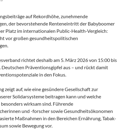
ungsbeiträge auf Rekordhöhe, zunehmende
en, der bevorstehende Renteneintritt der Babyboomer
r Platz im internationalen Public-Health-Vergleich:
ht vor großen gesundheitspolitischen
gen.
erband richtet deshalb am 5. März 2026 von 15:00 bis
. Deutschen Präventionsgipfel aus – und rückt damit
entionspotenziale in den Fokus.
g zeigt auf, wie eine gesündere Gesellschaft zur
unserer Solidarsysteme beitragen kann und welche
i besonders wirksam sind. Führende
scherinnen und -forscher sowie Gesundheitsökonomen
basierte Maßnahmen in den Bereichen Ernährung, Tabak-
sum sowie Bewegung vor.