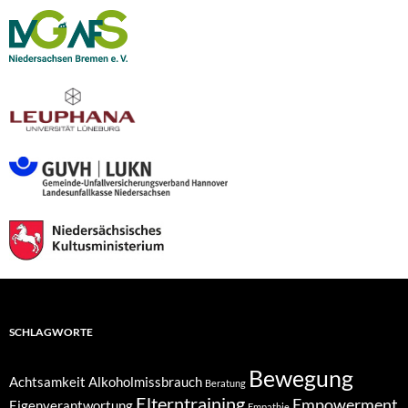
SCHLAGWORTE
Bewegung
Achtsamkeit
Alkoholmissbrauch
Beratung
Elterntraining
Empowerment
Eigenverantwortung
Empathie