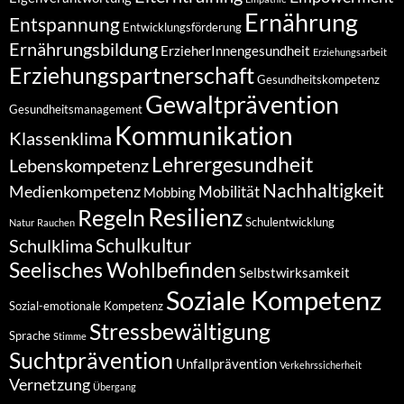
Ernährung
Entspannung
Entwicklungsförderung
Ernährungsbildung
ErzieherInnengesundheit
Erziehungsarbeit
Erziehungspartnerschaft
Gesundheitskompetenz
Gewaltprävention
Gesundheitsmanagement
Kommunikation
Klassenklima
Lehrergesundheit
Lebenskompetenz
Nachhaltigkeit
Medienkompetenz
Mobilität
Mobbing
Resilienz
Regeln
Schulentwicklung
Natur
Rauchen
Schulkultur
Schulklima
Seelisches Wohlbefinden
Selbstwirksamkeit
Soziale Kompetenz
Sozial-emotionale Kompetenz
Stressbewältigung
Sprache
Stimme
Suchtprävention
Unfallprävention
Verkehrssicherheit
Vernetzung
Übergang