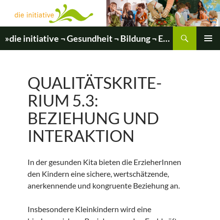
Zum
Inhalt
springen
Suchen
»die initiative ¬ Gesundheit ¬ Bildung ¬ Entwicklung«
PRIMÄR
MENÜ
QUALITÄTSKRITE­
RIUM 5.3:
BEZIEHUNG UND
INTERAKTION
In der gesunden Kita bieten die ErzieherInnen
den Kindern eine sichere, wertschätzende,
anerkennende und kongruente Beziehung an.
Insbesondere Kleinkindern wird eine