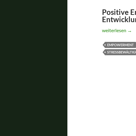
Positive E
Entwicklu
PECE
weiterlesen
→
EMPOWERMENT
STRESSBEWÄLTI