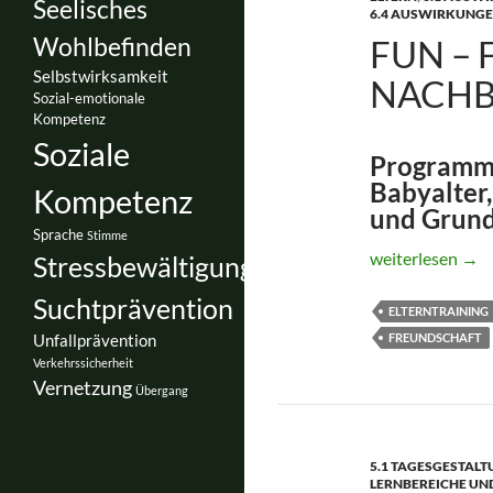
Seelisches
6.4 AUSWIRKUNGE
Wohlbefinden
FUN – 
Selbstwirksamkeit
NACHB
Sozial-emotionale
Kompetenz
Soziale
Programmv
Babyalter,
Kompetenz
und Grund
Sprache
Stimme
FuN – Familie u
weiterlesen
→
Stressbewältigung
Suchtprävention
ELTERNTRAINING
FREUNDSCHAFT
Unfallprävention
Verkehrssicherheit
Vernetzung
Übergang
5.1 TAGESGESTAL
LERNBEREICHE UN