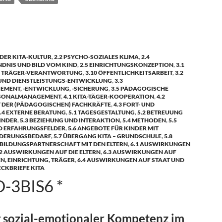
DER KITA-KULTUR
,
2.2 PSYCHO-SOZIALES KLIMA
,
2.4
DNIS UND BILD VOM KIND
,
2.5 EINRICHTUNGSKONZEPTION
,
3.1
ND TRÄGER-VERANTWORTUNG
,
3.10 ÖFFENTLICHKEITSARBEIT
,
3.2
UND DIENSTLEISTUNGS-ENTWICKLUNG
,
3.3
MENT, -ENTWICKLUNG, -SICHERUNG
,
3.5 PÄDAGOGISCHE
RSONALMANAGEMENT
,
4.1 KITA-TÄGER-KOOPERATION
,
4.2
DER (PÄDAGOGISCHEN) FACHKRÄFTE
,
4.3 FORT- UND
.4 EXTERNE BERATUNG
,
5.1 TAGESGESTALTUNG
,
5.2 BETREUUNG
INDER
,
5.3 BEZIEHUNG UND INTERAKTION
,
5.4 METHODEN
,
5.5
D ERFAHRUNGSFELDER
,
5.6 ANGEBOTE FÜR KINDER MIT
DERUNGSBEDARF
,
5.7 ÜBERGANG KITA – GRUNDSCHULE
,
5.8
 BILDUNGSPARTNERSCHAFT MIT DEN ELTERN
,
6.1 AUSWIRKUNGEN
.2 AUSWIRKUNGEN AUF DIE ELTERN
,
6.3 AUSWIRKUNGEN AUF
N, EINRICHTUNG, TRÄGER
,
6.4 AUSWIRKUNGEN AUF STAAT UND
ECKBRIEFE KITA
-3BIS6 *
 sozial-emotionaler Kompetenz im