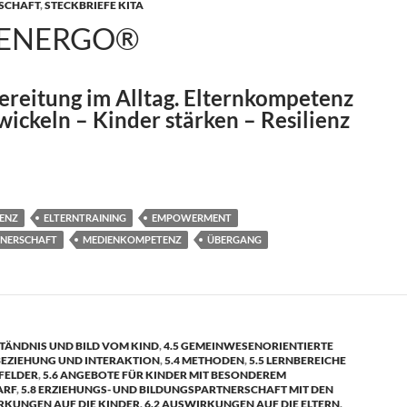
LSCHAFT
,
STECKBRIEFE KITA
IENERGO®
ereitung im Alltag. Elternkompetenz
ickeln – Kinder stärken – Resilienz
ENZ
ELTERNTRAINING
EMPOWERMENT
TNERSCHAFT
MEDIENKOMPETENZ
ÜBERGANG
TÄNDNIS UND BILD VOM KIND
,
4.5 GEMEINWESENORIENTIERTE
 BEZIEHUNG UND INTERAKTION
,
5.4 METHODEN
,
5.5 LERNBEREICHE
FELDER
,
5.6 ANGEBOTE FÜR KINDER MIT BESONDEREM
ARF
,
5.8 ERZIEHUNGS- UND BILDUNGSPARTNERSCHAFT MIT DEN
RKUNGEN AUF DIE KINDER
,
6.2 AUSWIRKUNGEN AUF DIE ELTERN
,