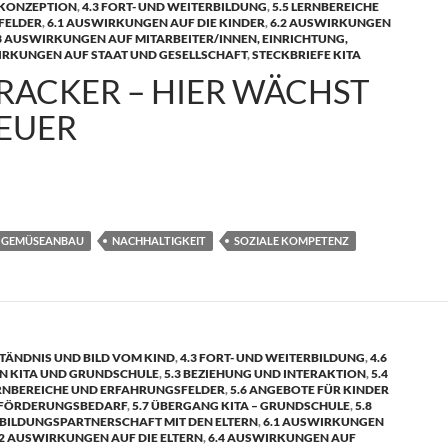
SKONZEPTION
,
4.3 FORT- UND WEITERBILDUNG
,
5.5 LERNBEREICHE
FELDER
,
6.1 AUSWIRKUNGEN AUF DIE KINDER
,
6.2 AUSWIRKUNGEN
3 AUSWIRKUNGEN AUF MITARBEITER/INNEN, EINRICHTUNG,
IRKUNGEN AUF STAAT UND GESELLSCHAFT
,
STECKBRIEFE KITA
RACKER – HIER WÄCHST
EUER
ier wächst Abenteuer
GEMÜSEANBAU
NACHHALTIGKEIT
SOZIALE KOMPETENZ
TÄNDNIS UND BILD VOM KIND
,
4.3 FORT- UND WEITERBILDUNG
,
4.6
N KITA UND GRUNDSCHULE
,
5.3 BEZIEHUNG UND INTERAKTION
,
5.4
ERNBEREICHE UND ERFAHRUNGSFELDER
,
5.6 ANGEBOTE FÜR KINDER
 FÖRDERUNGSBEDARF
,
5.7 ÜBERGANG KITA – GRUNDSCHULE
,
5.8
 BILDUNGSPARTNERSCHAFT MIT DEN ELTERN
,
6.1 AUSWIRKUNGEN
.2 AUSWIRKUNGEN AUF DIE ELTERN
,
6.4 AUSWIRKUNGEN AUF