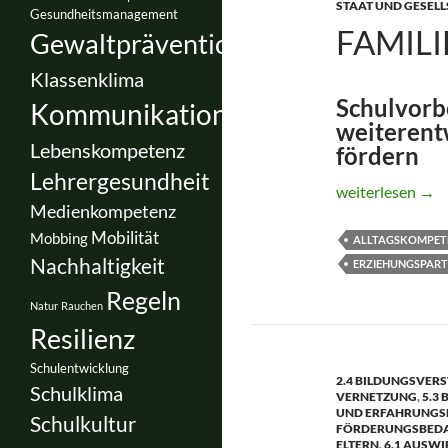
STAAT UND GESEL
Gesundheitsmanagement
FAMIL
Gewaltprävention
Klassenklima
Schulvorb
Kommunikation
weiterentw
Lebenskompetenz
fördern
Lehrergesundheit
FamilienErgo®
weiterlesen
→
Medienkompetenz
Mobilität
Mobbing
ALLTAGSKOMPET
Nachhaltigkeit
ERZIEHUNGSPAR
Regeln
Natur
Rauchen
Resilienz
Schulentwicklung
2.4 BILDUNGSVERS
Schulklima
VERNETZUNG
,
5.3
UND ERFAHRUNGS
Schulkultur
FÖRDERUNGSBED
ELTERN
,
6.1 AUSWI