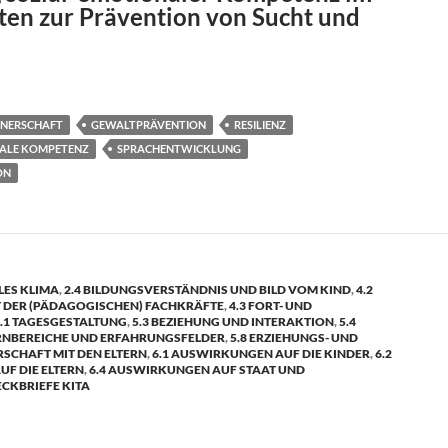
ten zur Prävention von Sucht und
TNERSCHAFT
GEWALTPRÄVENTION
RESILIENZ
NALE KOMPETENZ
SPRACHENTWICKLUNG
ON
LES KLIMA
,
2.4 BILDUNGSVERSTÄNDNIS UND BILD VOM KIND
,
4.2
DER (PÄDAGOGISCHEN) FACHKRÄFTE
,
4.3 FORT- UND
.1 TAGESGESTALTUNG
,
5.3 BEZIEHUNG UND INTERAKTION
,
5.4
ERNBEREICHE UND ERFAHRUNGSFELDER
,
5.8 ERZIEHUNGS- UND
SCHAFT MIT DEN ELTERN
,
6.1 AUSWIRKUNGEN AUF DIE KINDER
,
6.2
F DIE ELTERN
,
6.4 AUSWIRKUNGEN AUF STAAT UND
ECKBRIEFE KITA