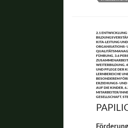
2.1 ENTWICKLUNG 
BILDUNGSVERSTÄN
KITA-LEITUNG U
ORGANISATIONS- 
QUALITÄTSMANAGE
FÜHRUNG
,
3.6 PE
ZUSAMMENARBEIT 
WEITERBILDUNG
,
4
UND PFLEGE DER K
LERNBEREICHE UN
BESONDEREM FÖR
ERZIEHUNGS- UND
AUF DIE KINDER
,
6
MITARBEITER/INNE
GESELLSCHAFT
,
ST
PAPILIO
Förderung