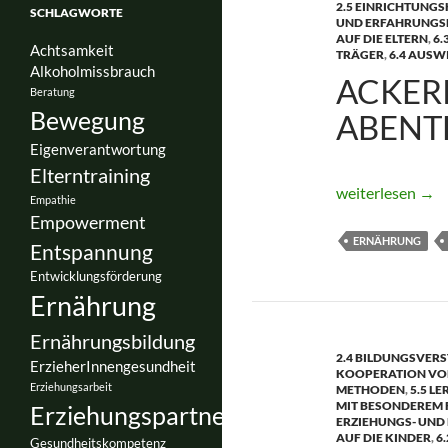
2.5 EINRICHTUNG
SCHLAGWORTE
UND ERFAHRUNGS
AUF DIE ELTERN
,
6.
Achtsamkeit
TRÄGER
,
6.4 AUSW
Alkoholmissbrauch
ACKER
Beratung
Bewegung
ABENT
Eigenverantwortung
Elterntraining
AckerRacker – H
weiterlesen
→
Empathie
Empowerment
ERNÄHRUNG
Entspannung
Entwicklungsförderung
Ernährung
Ernährungsbildung
2.4 BILDUNGSVERS
ErzieherInnengesundheit
KOOPERATION VO
Erziehungsarbeit
METHODEN
,
5.5 L
MIT BESONDEREM
Erziehungspartnerschaft
ERZIEHUNGS- UND
AUF DIE KINDER
,
6
Gesundheitskompetenz