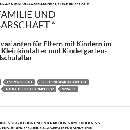
N AUF STAAT UND GESELLSCHAFT
,
STECKBRIEFE KITA
FAMILIE UND
ARSCHAFT *
arianten für Eltern mit Kindern im
 Kleinkindalter und Kindergarten-
schulalter
nd Nachbarschaft *
EMPOWERMENT
ERZIEHUNGSPARTNERSCHAFT
INTERKULTURELLE KOMPETENZ
SPRACHE
TUNG
,
5.3 BEZIEHUNG UND INTERAKTION
,
5.4 METHODEN
,
5.5
D ERFAHRUNGSFELDER
,
5.6 ANGEBOTE FÜR KINDER MIT