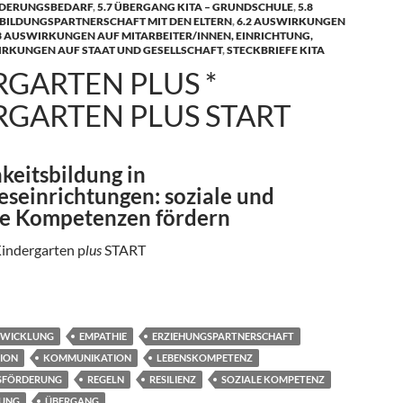
DERUNGSBEDARF
,
5.7 ÜBERGANG KITA – GRUNDSCHULE
,
5.8
 BILDUNGSPARTNERSCHAFT MIT DEN ELTERN
,
6.2 AUSWIRKUNGEN
3 AUSWIRKUNGEN AUF MITARBEITER/INNEN, EINRICHTUNG,
IRKUNGEN AUF STAAT UND GESELLSCHAFT
,
STECKBRIEFE KITA
GARTEN PLUS *
RGARTEN PLUS START
keitsbildung in
eseinrichtungen: soziale und
e Kompetenzen fördern
Kindergarten p
lus
START
us * Kindergarten plus START
TWICKLUNG
EMPATHIE
ERZIEHUNGSPARTNERSCHAFT
ION
KOMMUNIKATION
LEBENSKOMPETENZ
TSFÖRDERUNG
REGELN
RESILIENZ
SOZIALE KOMPETENZ
GUNG
ÜBERGANG