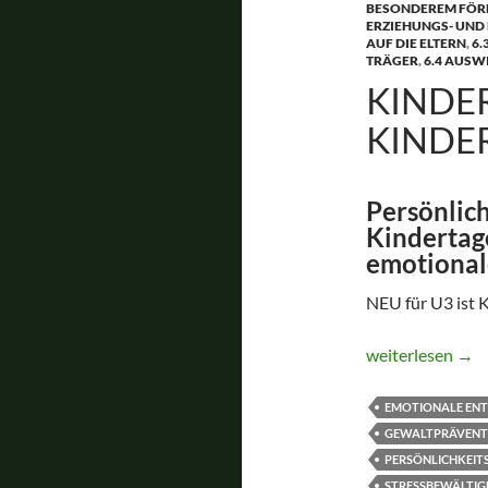
BESONDEREM FÖR
ERZIEHUNGS- UND
AUF DIE ELTERN
,
6.
TRÄGER
,
6.4 AUSW
KINDER
KINDE
Persönlich
Kindertag
emotional
NEU für U3 ist 
Kindergarten pl
weiterlesen
→
EMOTIONALE EN
GEWALTPRÄVENT
PERSÖNLICHKEI
STRESSBEWÄLTI