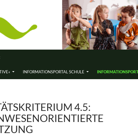
«
ATIVE«
INFORMATIONS­PORTAL SCHULE
INFORMATIONS­PORT
ÄTSKRITE­RIUM 4.5:
NWESEN­ORIENTIERTE
TZUNG