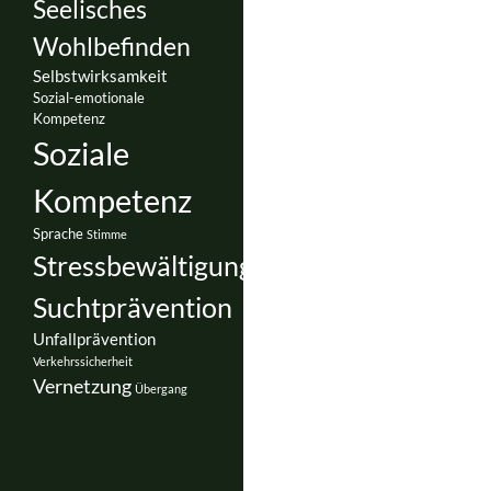
Seelisches
Wohlbefinden
Selbstwirksamkeit
Sozial-emotionale
Kompetenz
Soziale
Kompetenz
Sprache
Stimme
Stressbewältigung
Suchtprävention
Unfallprävention
Verkehrssicherheit
Vernetzung
Übergang