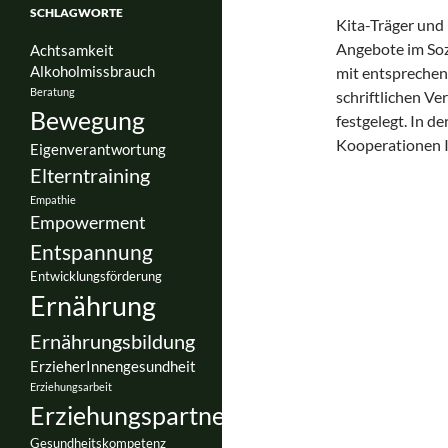
SCHLAGWORTE
Kita-Träger und
Angebote im Soz
Achtsamkeit
Alkoholmissbrauch
mit entsprechen
Beratung
schriftlichen Ve
Bewegung
festgelegt. In d
Kooperationen 
Eigenverantwortung
Elterntraining
Empathie
Empowerment
Entspannung
Entwicklungsförderung
Ernährung
Ernährungsbildung
ErzieherInnengesundheit
Erziehungsarbeit
Erziehungspartnerschaft
Gesundheitskompetenz