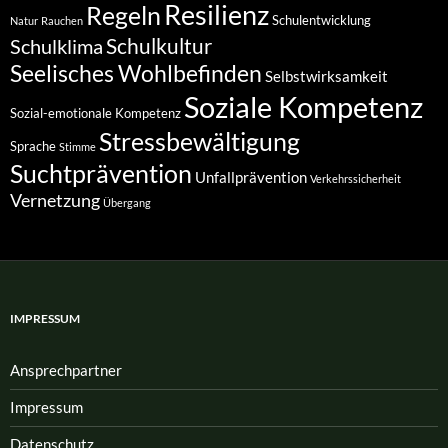
Resilienz
Regeln
Schulentwicklung
Natur
Rauchen
Schulkultur
Schulklima
Seelisches Wohlbefinden
Selbstwirksamkeit
Soziale Kompetenz
Sozial-emotionale Kompetenz
Stressbewältigung
Sprache
Stimme
Suchtprävention
Unfallprävention
Verkehrssicherheit
Vernetzung
Übergang
IMPRESSUM
Ansprech­partner
Impressum
Datenschutz