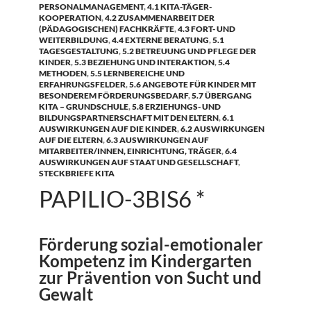
PERSONALMANAGEMENT
,
4.1 KITA-TÄGER-
KOOPERATION
,
4.2 ZUSAMMENARBEIT DER
(PÄDAGOGISCHEN) FACHKRÄFTE
,
4.3 FORT- UND
WEITERBILDUNG
,
4.4 EXTERNE BERATUNG
,
5.1
TAGESGESTALTUNG
,
5.2 BETREUUNG UND PFLEGE DER
KINDER
,
5.3 BEZIEHUNG UND INTERAKTION
,
5.4
METHODEN
,
5.5 LERNBEREICHE UND
ERFAHRUNGSFELDER
,
5.6 ANGEBOTE FÜR KINDER MIT
BESONDEREM FÖRDERUNGSBEDARF
,
5.7 ÜBERGANG
KITA – GRUNDSCHULE
,
5.8 ERZIEHUNGS- UND
BILDUNGSPARTNERSCHAFT MIT DEN ELTERN
,
6.1
AUSWIRKUNGEN AUF DIE KINDER
,
6.2 AUSWIRKUNGEN
AUF DIE ELTERN
,
6.3 AUSWIRKUNGEN AUF
MITARBEITER/INNEN, EINRICHTUNG, TRÄGER
,
6.4
AUSWIRKUNGEN AUF STAAT UND GESELLSCHAFT
,
STECKBRIEFE KITA
PAPILIO-3BIS6 *
Förderung sozial-emotionaler
Kompetenz im Kindergarten
zur Prävention von Sucht und
Gewalt