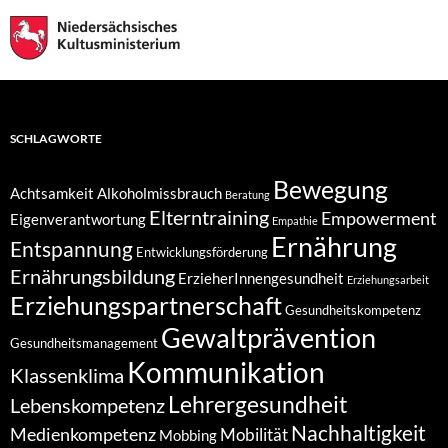
SCHLAGWORTE
Bewegung
Achtsamkeit
Alkoholmissbrauch
Beratung
Elterntraining
Empowerment
Eigenverantwortung
Empathie
Ernährung
Entspannung
Entwicklungsförderung
Ernährungsbildung
ErzieherInnengesundheit
Erziehungsarbeit
Erziehungspartnerschaft
Gesundheitskompetenz
Gewaltprävention
Gesundheitsmanagement
Kommunikation
Klassenklima
Lehrergesundheit
Lebenskompetenz
Nachhaltigkeit
Medienkompetenz
Mobilität
Mobbing