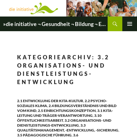
Zum
Inhalt
springen
Suchen
»die initiative ¬ Gesundheit ¬ Bildung ¬ Entwicklung«
PRIMÄR
MENÜ
KATEGORIEARCHIV: 3.2
ORGANISATIONS- UND
DIENSTLEISTUNGS-
ENTWICKLUNG
2.1 ENTWICKLUNG DER KITA-KULTUR
,
2.2 PSYCHO-
SOZIALES KLIMA
,
2.4 BILDUNGSVERSTÄNDNIS UND BILD
VOM KIND
,
2.5 EINRICHTUNGSKONZEPTION
,
3.1 KITA-
LEITUNG UND TRÄGER-VERANTWORTUNG
,
3.10
ÖFFENTLICHKEITSARBEIT
,
3.2 ORGANISATIONS- UND
DIENSTLEISTUNGS-ENTWICKLUNG
,
3.3
QUALITÄTSMANAGEMENT, -ENTWICKLUNG, -SICHERUNG
,
3.5 PÄDAGOGISCHE FÜHRUNG
,
3.6