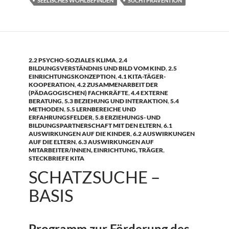
SEELISCHES WOHLBEFINDEN
SUCHTPRÄVENTION
2.2 PSYCHO-SOZIALES KLIMA
,
2.4
BILDUNGSVERSTÄNDNIS UND BILD VOM KIND
,
2.5
EINRICHTUNGSKONZEPTION
,
4.1 KITA-TÄGER-
KOOPERATION
,
4.2 ZUSAMMENARBEIT DER
(PÄDAGOGISCHEN) FACHKRÄFTE
,
4.4 EXTERNE
BERATUNG
,
5.3 BEZIEHUNG UND INTERAKTION
,
5.4
METHODEN
,
5.5 LERNBEREICHE UND
ERFAHRUNGSFELDER
,
5.8 ERZIEHUNGS- UND
BILDUNGSPARTNERSCHAFT MIT DEN ELTERN
,
6.1
AUSWIRKUNGEN AUF DIE KINDER
,
6.2 AUSWIRKUNGEN
AUF DIE ELTERN
,
6.3 AUSWIRKUNGEN AUF
MITARBEITER/INNEN, EINRICHTUNG, TRÄGER
,
STECKBRIEFE KITA
SCHATZSUCHE –
BASIS
Programm zur Förderung des