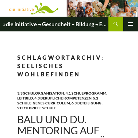
Zum
Inhalt
springen
Suchen
»die initiative ¬ Gesundheit ¬ Bildung ¬ Entwicklung«
PRIMÄR
MENÜ
SCHLAGWORTARCHIV:
SEELISCHES
WOHLBEFINDEN
3.3 SCHULORGANISATION
,
4.1 SCHULPROGRAMM,
LEITBILD
,
4.3 BERUFLICHE KOMPETENZEN
,
5.2
SCHULEIGENES CURRICULUM
,
6.3 BETEILIGUNG
,
STECKBRIEFE SCHULE
BALU UND DU.
MENTORING AUF