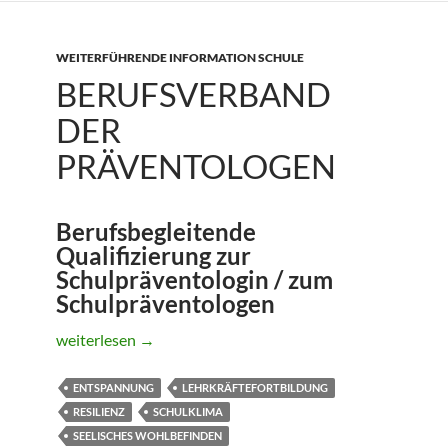
WEITERFÜHRENDE INFORMATION SCHULE
BERUFSVERBAND
DER
PRÄVENTOLOGEN
Berufsbegleitende
Qualifizierung zur
Schulpräventologin / zum
Schulpräventologen
Berufsverband der Präventologen
weiterlesen
→
ENTSPANNUNG
LEHRKRÄFTEFORTBILDUNG
RESILIENZ
SCHULKLIMA
SEELISCHES WOHLBEFINDEN