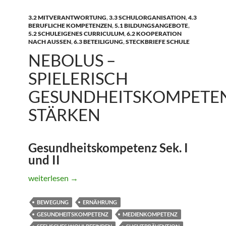
3.2 MITVERANTWORTUNG
,
3.3 SCHULORGANISATION
,
4.3
BERUFLICHE KOMPETENZEN
,
5.1 BILDUNGSANGEBOTE
,
5.2 SCHULEIGENES CURRICULUM
,
6.2 KOOPERATION
NACH AUSSEN
,
6.3 BETEILIGUNG
,
STECKBRIEFE SCHULE
NEBOLUS –
SPIELERISCH
GESUNDHEITSKOMPETE
STÄRKEN
Gesundheitskompetenz Sek. I
und II
Nebolus – spielerisch Gesundheitskompetenz stärken
weiterlesen
→
BEWEGUNG
ERNÄHRUNG
GESUNDHEITSKOMPETENZ
MEDIENKOMPETENZ