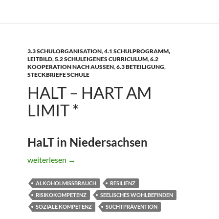
3.3 SCHULORGANISATION
,
4.1 SCHULPROGRAMM,
LEITBILD
,
5.2 SCHULEIGENES CURRICULUM
,
6.2
KOOPERATION NACH AUSSEN
,
6.3 BETEILIGUNG
,
STECKBRIEFE SCHULE
HALT – HART AM
LIMIT *
HaLT in Niedersachsen
HaLT – Hart am Limit *
weiterlesen
→
ALKOHOLMISSBRAUCH
RESILIENZ
RISIKOKOMPETENZ
SEELISCHES WOHLBEFINDEN
SOZIALE KOMPETENZ
SUCHTPRÄVENTION