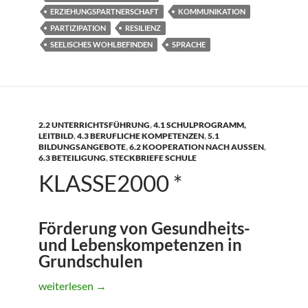
ERZIEHUNGSPARTNERSCHAFT
KOMMUNIKATION
PARTIZIPATION
RESILIENZ
SEELISCHES WOHLBEFINDEN
SPRACHE
2.2 UNTERRICHTSFÜHRUNG
,
4.1 SCHULPROGRAMM,
LEITBILD
,
4.3 BERUFLICHE KOMPETENZEN
,
5.1
BILDUNGSANGEBOTE
,
6.2 KOOPERATION NACH AUSSEN
,
6.3 BETEILIGUNG
,
STECKBRIEFE SCHULE
KLASSE2000 *
Förderung von Gesundheits-
und Lebenskompetenzen in
Grundschulen
Klasse2000 *
weiterlesen
→