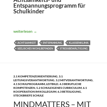
Entspannungsprogramm für
Schulkinder
KOAG- KörperOrientierte Achtsamkeit in der Schule
weiterlesen
→
ACHTSAMKEIT
ENTSPANNUNG
KLASSENKLIMA
SEELISCHES WOHLBEFINDEN
STRESSBEWÄLTIGUNG
2.1 KOMPETENZORIENTIERUNG
,
3.1
LEITUNGSVERANTWORTUNG
,
3.2 MITVERANTWORTUNG
,
4.1 SCHULPROGRAMM, LEITBILD
,
4.3 BERUFLICHE
KOMPETENZEN
,
5.2 SCHULEIGENES CURRICULUM
,
6.1
KOOPERATION IM KOLLEGIUM
,
6.3 BETEILIGUNG
,
STECKBRIEFE SCHULE
MINDMATTERS – MIT