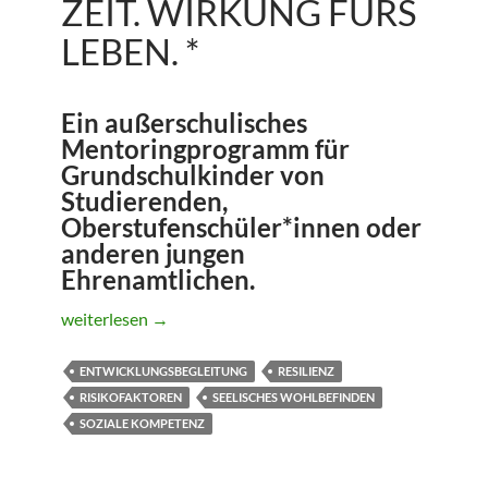
ZEIT. WIRKUNG FÜRS
LEBEN. *
Ein außerschulisches
Mentoringprogramm für
Grundschulkinder von
Studierenden,
Oberstufenschüler*innen oder
anderen jungen
Ehrenamtlichen.
Balu und Du. Mentoring auf Zeit. Wirkung fürs Leben. *
weiterlesen
→
ENTWICKLUNGSBEGLEITUNG
RESILIENZ
RISIKOFAKTOREN
SEELISCHES WOHLBEFINDEN
SOZIALE KOMPETENZ