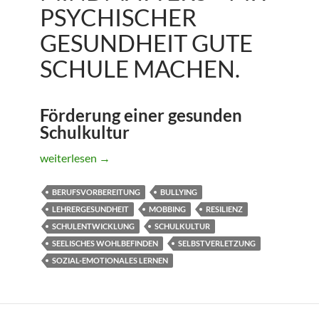
PSYCHISCHER
GESUNDHEIT GUTE
SCHULE MACHEN.
Förderung einer gesunden
Schulkultur
MindMatters – Mit psychischer Gesundheit gute Schule 
weiterlesen
→
BERUFSVORBEREITUNG
BULLYING
LEHRERGESUNDHEIT
MOBBING
RESILIENZ
SCHULENTWICKLUNG
SCHULKULTUR
SEELISCHES WOHLBEFINDEN
SELBSTVERLETZUNG
SOZIAL-EMOTIONALES LERNEN