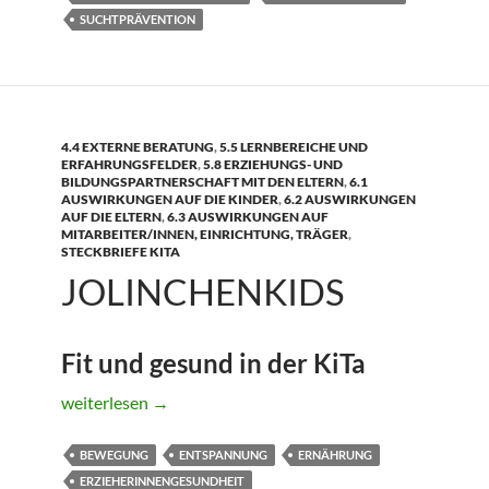
SUCHTPRÄVENTION
4.4 EXTERNE BERATUNG
,
5.5 LERNBEREICHE UND
ERFAHRUNGSFELDER
,
5.8 ERZIEHUNGS- UND
BILDUNGSPARTNERSCHAFT MIT DEN ELTERN
,
6.1
AUSWIRKUNGEN AUF DIE KINDER
,
6.2 AUSWIRKUNGEN
AUF DIE ELTERN
,
6.3 AUSWIRKUNGEN AUF
MITARBEITER/INNEN, EINRICHTUNG, TRÄGER
,
STECKBRIEFE KITA
JOLINCHENKIDS
Fit und gesund in der KiTa
JolinchenKids
weiterlesen
→
BEWEGUNG
ENTSPANNUNG
ERNÄHRUNG
ERZIEHERINNENGESUNDHEIT