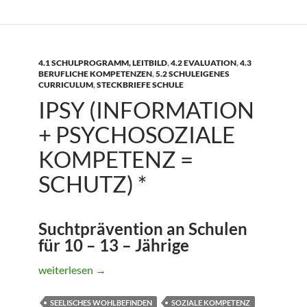
4.1 SCHULPROGRAMM, LEITBILD
,
4.2 EVALUATION
,
4.3
BERUFLICHE KOMPETENZEN
,
5.2 SCHULEIGENES
CURRICULUM
,
STECKBRIEFE SCHULE
IPSY (INFORMATION
+ PSYCHOSOZIALE
KOMPETENZ =
SCHUTZ) *
Suchtprävention an Schulen
für 10 – 13 – Jährige
IPSY (Information + Psychosoziale Kompetenz = Schutz) 
weiterlesen
→
SEELISCHES WOHLBEFINDEN
SOZIALE KOMPETENZ