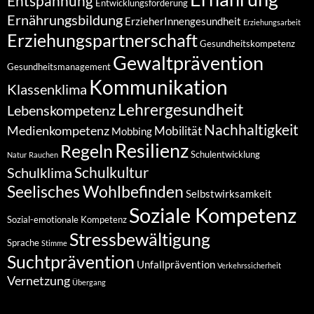
Entspannung
Entwicklungsförderung
Ernährungsbildung
ErzieherInnengesundheit
Erziehungsarbeit
Erziehungspartnerschaft
Gesundheitskompetenz
Gewaltprävention
Gesundheitsmanagement
Kommunikation
Klassenklima
Lehrergesundheit
Lebenskompetenz
Nachhaltigkeit
Medienkompetenz
Mobilität
Mobbing
Resilienz
Regeln
Schulentwicklung
Natur
Rauchen
Schulkultur
Schulklima
Seelisches Wohlbefinden
Selbstwirksamkeit
Soziale Kompetenz
Sozial-emotionale Kompetenz
Stressbewältigung
Sprache
Stimme
Suchtprävention
Unfallprävention
Verkehrssicherheit
Vernetzung
Übergang