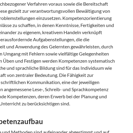
chbezogener Verfahren voraus sowie die Bereitschaft
iese gezielt zur verantwortungsvollen Bewältigung von
roblemstellungen einzusetzen. Kompetenzorientierung
lässe zu schaffen, in denen Kenntnisse, Fertigkeiten und
einander zu eigenem, kreativem Handeln verknüpft
erausfordernde Aufgabenstellungen, die die
eit und Anwendung des Gelernten gewährleisten, durch
en Umgang mit Fehlern sowie vielfältige Gelegenheiten
en Üben und Festigen werden Kompetenzen systematisch
he und sprachliche Bildung sind für das Individuum wie
haft von zentraler Bedeutung. Die Fähigkeit zur
schriftlichen Kommunikation, eine der jeweiligen
on angemessene Lese-, Schreib- und Sprachkompetenz
nde Kompetenzen, deren Erwerb bei der Planung und
nterricht zu berücksichtigen sind.
petenzaufbau
lte und Methoden sind aufeinander abgestimmt und auf