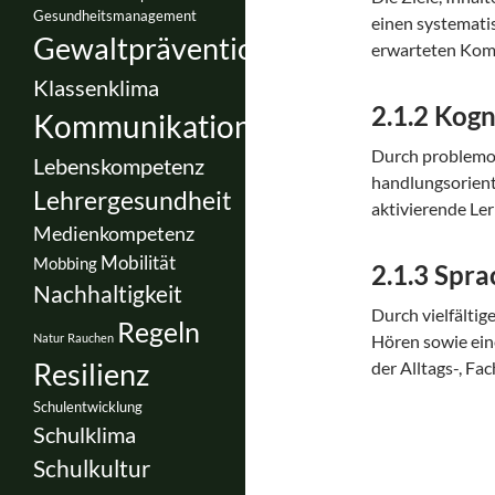
Gesundheitsmanagement
einen systematis
Gewaltprävention
erwarteten Komp
Klassenklima
2.1.2 Kogn
Kommunikation
Durch problemo
Lebenskompetenz
handlungsorient
Lehrergesundheit
aktivierende Ler
Medienkompetenz
Mobilität
Mobbing
2.1.3 Spr
Nachhaltigkeit
Durch vielfälti
Regeln
Natur
Rauchen
Hören sowie ei
Resilienz
der Alltags-, Fa
Schulentwicklung
Schulklima
Schulkultur