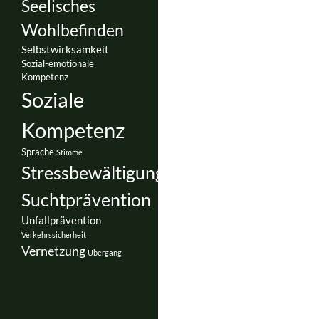
Seelisches
Wohlbefinden
Selbstwirksamkeit
Sozial-emotionale
Kompetenz
Soziale
Kompetenz
Sprache
Stimme
Stressbewältigung
Suchtprävention
Unfallprävention
Verkehrssicherheit
Vernetzung
Übergang