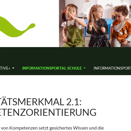
«
ATIVE«
INFORMATIONS­PORTAL SCHULE
INFORMATIONS­PORT
ÄTSMERK­MAL 2.1:
TENZ­ORIENTIERUNG
 von Kompetenzen setzt gesichertes Wissen und die