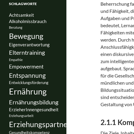
Beherrschung fa
SCHLAGWORTE
und Fähigkeit, d
Achtsamkeit
Aufgaben und P
Alkoholmissbrauch
bedeutet, Lernan
Beratung
Fähigkeiten mit
Bewegung
werden. Durch h
Eigenverantwortung
Anschlussfähigk
Elterntraining
einen diskursiv
Empathie
zum intelligent
Empowerment
aufgebaut. Sprac
Entspannung
für die Gesellsc
mündlichen und 
Entwicklungsförderung
Ernährung
Bildungssituati
sind entscheide
Ernährungsbildung
Gestaltung von U
ErzieherInnengesundheit
Erziehungsarbeit
2.1.1 Kom
Erziehungspartnerschaft
Gesundheitskompetenz
Die Ziele, Inha