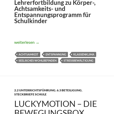
Lehrerfortbildung zu Körper-,
Achtsamkeits- und
Entspannungsprogramm für
Schulkinder
KOAG- KörperOrientierte Achtsamkeit in der Schule
weiterlesen
→
ACHTSAMKEIT
ENTSPANNUNG
KLASSENKLIMA
SEELISCHES WOHLBEFINDEN
STRESSBEWÄLTIGUNG
2.2 UNTERRICHTSFÜHRUNG
,
6.3 BETEILIGUNG
,
STECKBRIEFE SCHULE
LUCKYMOTION – DIE
BEWEGUNGSBOX