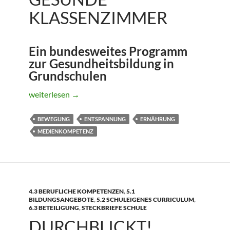
KLASSENZIMMER
Ein bundesweites Programm
zur Gesundheitsbildung in
Grundschulen
DIE RAKUNS – Das gesunde Klassenzimmer
weiterlesen
→
BEWEGUNG
ENTSPANNUNG
ERNÄHRUNG
MEDIENKOMPETENZ
4.3 BERUFLICHE KOMPETENZEN
,
5.1
BILDUNGSANGEBOTE
,
5.2 SCHULEIGENES CURRICULUM
,
6.3 BETEILIGUNG
,
STECKBRIEFE SCHULE
DURCHBLICKT!