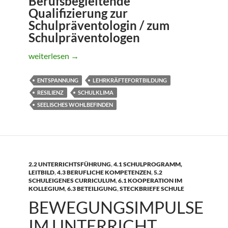
Berufsbegleitende
Qualifizierung zur
Schulpräventologin / zum
Schulpräventologen
Berufsverband der Präventologen
weiterlesen
→
ENTSPANNUNG
LEHRKRÄFTEFORTBILDUNG
RESILIENZ
SCHULKLIMA
SEELISCHES WOHLBEFINDEN
2.2 UNTERRICHTSFÜHRUNG
,
4.1 SCHULPROGRAMM,
LEITBILD
,
4.3 BERUFLICHE KOMPETENZEN
,
5.2
SCHULEIGENES CURRICULUM
,
6.1 KOOPERATION IM
KOLLEGIUM
,
6.3 BETEILIGUNG
,
STECKBRIEFE SCHULE
BEWEGUNGSIMPULSE
IM UNTERRICHT