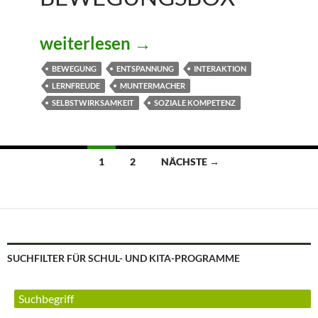
LuckyMotion – Die Bewegungsbox
weiterlesen
→
BEWEGUNG
ENTSPANNUNG
INTERAKTION
LERNFREUDE
MUNTERMACHER
SELBSTWIRKSAMKEIT
SOZIALE KOMPETENZ
Beitragsnavigation
1
2
NÄCHSTE →
SUCHFILTER FÜR SCHUL- UND KITA-PROGRAMME