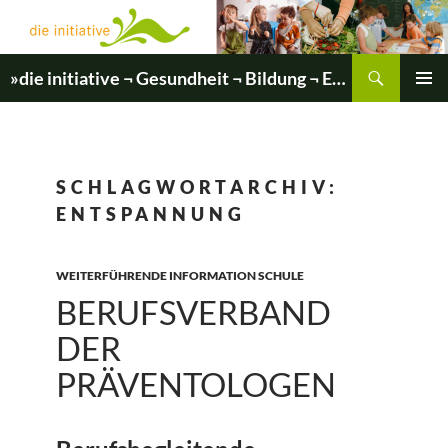
Zum
Inhalt
springen
Suchen
»die initiative ¬ Gesundheit ¬ Bildung ¬ Entwicklung«
PRIMÄR
MENÜ
SCHLAGWORTARCHIV:
ENTSPANNUNG
WEITERFÜHRENDE INFORMATION SCHULE
BERUFSVERBAND
DER
PRÄVENTOLOGEN