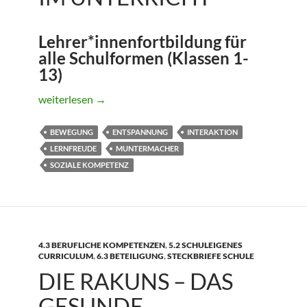
Lehrer*innenfortbildung für
alle Schulformen (Klassen 1-
13)
BewegungsIMPULSE im Unterricht
weiterlesen
→
BEWEGUNG
ENTSPANNUNG
INTERAKTION
LERNFREUDE
MUNTERMACHER
SOZIALE KOMPETENZ
4.3 BERUFLICHE KOMPETENZEN
,
5.2 SCHULEIGENES
CURRICULUM
,
6.3 BETEILIGUNG
,
STECKBRIEFE SCHULE
DIE RAKUNS – DAS
GESUNDE