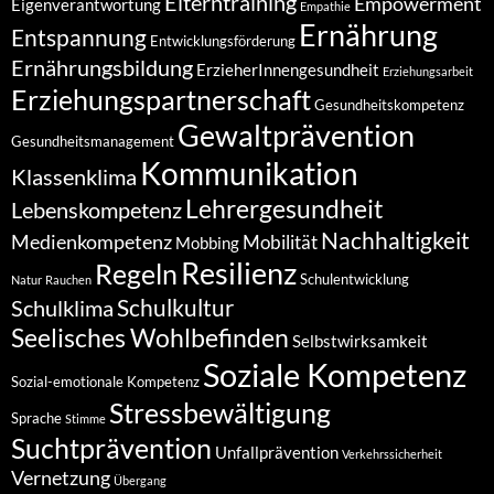
Elterntraining
Empowerment
Eigenverantwortung
Empathie
Ernährung
Entspannung
Entwicklungsförderung
Ernährungsbildung
ErzieherInnengesundheit
Erziehungsarbeit
Erziehungspartnerschaft
Gesundheitskompetenz
Gewaltprävention
Gesundheitsmanagement
Kommunikation
Klassenklima
Lehrergesundheit
Lebenskompetenz
Nachhaltigkeit
Medienkompetenz
Mobilität
Mobbing
Resilienz
Regeln
Schulentwicklung
Natur
Rauchen
Schulkultur
Schulklima
Seelisches Wohlbefinden
Selbstwirksamkeit
Soziale Kompetenz
Sozial-emotionale Kompetenz
Stressbewältigung
Sprache
Stimme
Suchtprävention
Unfallprävention
Verkehrssicherheit
Vernetzung
Übergang