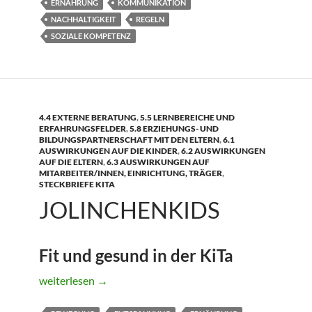
ERNÄHRUNG
KOMMUNIKATION
NACHHALTIGKEIT
REGELN
SOZIALE KOMPETENZ
4.4 EXTERNE BERATUNG
,
5.5 LERNBEREICHE UND
ERFAHRUNGSFELDER
,
5.8 ERZIEHUNGS- UND
BILDUNGSPARTNERSCHAFT MIT DEN ELTERN
,
6.1
AUSWIRKUNGEN AUF DIE KINDER
,
6.2 AUSWIRKUNGEN
AUF DIE ELTERN
,
6.3 AUSWIRKUNGEN AUF
MITARBEITER/INNEN, EINRICHTUNG, TRÄGER
,
STECKBRIEFE KITA
JOLINCHENKIDS
Fit und gesund in der KiTa
JolinchenKids
weiterlesen
→