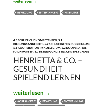
Fitness für Kids
weiterlesen
→
BEWEGUNG
ENTSPANNUNG
MOBILITÄT
4.3 BERUFLICHE KOMPETENZEN
,
5.1
BILDUNGSANGEBOTE
,
5.2 SCHULEIGENES CURRICULUM
,
6.1 KOOPERATION IM KOLLEGIUM
,
6.2 KOOPERATION
NACH AUSSEN
,
6.3 BETEILIGUNG
,
STECKBRIEFE SCHULE
HENRIETTA & CO. –
GESUNDHEIT
SPIELEND LERNEN
Henrietta & Co. – Gesundheit spiele
weiterlesen
→
ACHTSAMKEIT
BEWEGUNG
ENTSPANNUNG