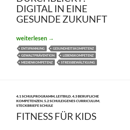
DIGITAL IN EINE
GESUNDE ZUKUNFT
DURCHBLICKT! digital in eine gesunde Zuku
weiterlesen
→
ENTSPANNUNG
GESUNDHEITSKOMPETENZ
GEWALTPRÄVENTION
LEBENSKOMPETENZ
MEDIENKOMPETENZ
STRESSBEWÄLTIGUNG
4.1 SCHULPROGRAMM, LEITBILD
,
4.3 BERUFLICHE
KOMPETENZEN
,
5.2 SCHULEIGENES CURRICULUM
,
STECKBRIEFE SCHULE
FITNESS FÜR KIDS