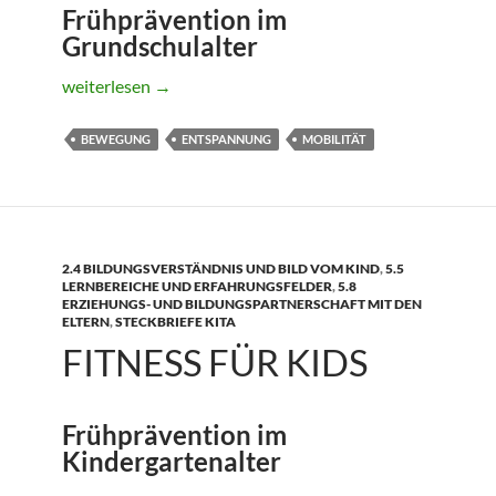
Frühprävention im
Grundschulalter
Fitness für Kids
weiterlesen
→
BEWEGUNG
ENTSPANNUNG
MOBILITÄT
2.4 BILDUNGSVERSTÄNDNIS UND BILD VOM KIND
,
5.5
LERNBEREICHE UND ERFAHRUNGSFELDER
,
5.8
ERZIEHUNGS- UND BILDUNGSPARTNERSCHAFT MIT DEN
ELTERN
,
STECKBRIEFE KITA
FITNESS FÜR KIDS
Frühprävention im
Kindergartenalter