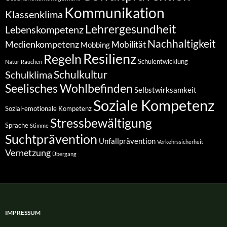
Kommunikation
Klassenklima
Lehrergesundheit
Lebenskompetenz
Nachhaltigkeit
Medienkompetenz
Mobilität
Mobbing
Resilienz
Regeln
Schulentwicklung
Natur
Rauchen
Schulkultur
Schulklima
Seelisches Wohlbefinden
Selbstwirksamkeit
Soziale Kompetenz
Sozial-emotionale Kompetenz
Stressbewältigung
Sprache
Stimme
Suchtprävention
Unfallprävention
Verkehrssicherheit
Vernetzung
Übergang
IMPRESSUM