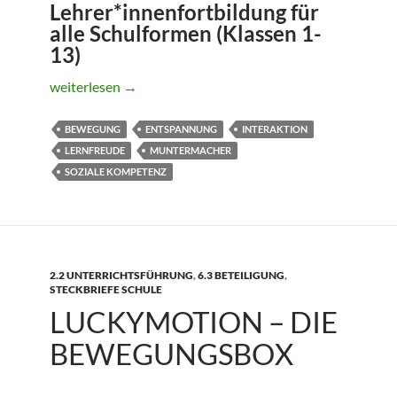
Lehrer*innenfortbildung für
alle Schulformen (Klassen 1-
13)
BewegungsIMPULSE im Unterricht
weiterlesen
→
BEWEGUNG
ENTSPANNUNG
INTERAKTION
LERNFREUDE
MUNTERMACHER
SOZIALE KOMPETENZ
2.2 UNTERRICHTSFÜHRUNG
,
6.3 BETEILIGUNG
,
STECKBRIEFE SCHULE
LUCKYMOTION – DIE
BEWEGUNGSBOX