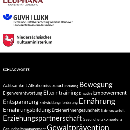
SCHLAGWORTE
Bewegung
Achtsamkeit
Alkoholmissbrauch
Beratung
Elterntraining
Empowerment
Eigenverantwortung
Empathie
Ernährung
Entspannung
Entwicklungsförderung
Ernährungsbildung
ErzieherInnengesundheit
Erziehungsarbeit
Erziehungspartnerschaft
Gesundheitskompetenz
Gewaltprävention
Gesundheitsmanagement