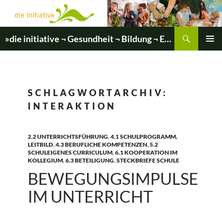
Zum
Inhalt
springen
Suchen
»die initiative ¬ Gesundheit ¬ Bildung ¬ Entwicklung«
PRIMÄR
MENÜ
SCHLAGWORTARCHIV:
INTERAKTION
2.2 UNTERRICHTSFÜHRUNG
,
4.1 SCHULPROGRAMM,
LEITBILD
,
4.3 BERUFLICHE KOMPETENZEN
,
5.2
SCHULEIGENES CURRICULUM
,
6.1 KOOPERATION IM
KOLLEGIUM
,
6.3 BETEILIGUNG
,
STECKBRIEFE SCHULE
BEWEGUNGSIMPULSE
IM UNTERRICHT