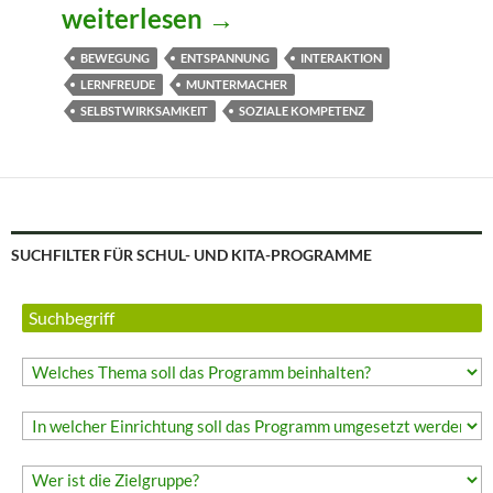
LuckyMotion – Die Bewegungsbox
weiterlesen
→
BEWEGUNG
ENTSPANNUNG
INTERAKTION
LERNFREUDE
MUNTERMACHER
SELBSTWIRKSAMKEIT
SOZIALE KOMPETENZ
SUCHFILTER FÜR SCHUL- UND KITA-PROGRAMME