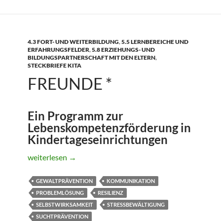
4.3 FORT- UND WEITERBILDUNG
,
5.5 LERNBEREICHE UND
ERFAHRUNGSFELDER
,
5.8 ERZIEHUNGS- UND
BILDUNGSPARTNERSCHAFT MIT DEN ELTERN
,
STECKBRIEFE KITA
FREUNDE *
Ein Programm zur
Lebenskompetenzförderung in
Kindertageseinrichtungen
FREUNDE *
weiterlesen
→
GEWALTPRÄVENTION
KOMMUNIKATION
PROBLEMLÖSUNG
RESILIENZ
SELBSTWIRKSAMKEIT
STRESSBEWÄLTIGUNG
SUCHTPRÄVENTION