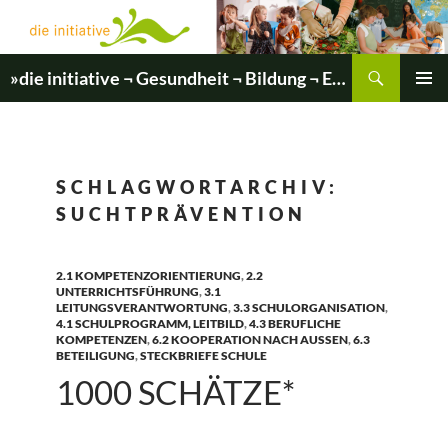
Zum
Inhalt
springen
Suchen
»die initiative ¬ Gesundheit ¬ Bildung ¬ Entwicklung«
PRIMÄR
MENÜ
SCHLAGWORTARCHIV:
SUCHTPRÄVENTION
2.1 KOMPETENZORIENTIERUNG
,
2.2
UNTERRICHTSFÜHRUNG
,
3.1
LEITUNGSVERANTWORTUNG
,
3.3 SCHULORGANISATION
,
4.1 SCHULPROGRAMM, LEITBILD
,
4.3 BERUFLICHE
KOMPETENZEN
,
6.2 KOOPERATION NACH AUSSEN
,
6.3
BETEILIGUNG
,
STECKBRIEFE SCHULE
1000 SCHÄTZE*