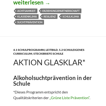
1000 Schätze*
weiterlesen
→
ACHTSAMKEIT
ERZIEHUNGSPARTNERSCHAFT
KLASSENKLIMA
RESILIENZ
SCHULKLIMA
SUCHTPRÄVENTION
4.1 SCHULPROGRAMM, LEITBILD
,
5.2 SCHULEIGENES
CURRICULUM
,
STECKBRIEFE SCHULE
AKTION GLASKLAR*
Alkoholsuchtprävention in der
Schule
*Dieses Programm entspricht den
Qualitätskriterien der
„Grüne Liste Prävention“
.