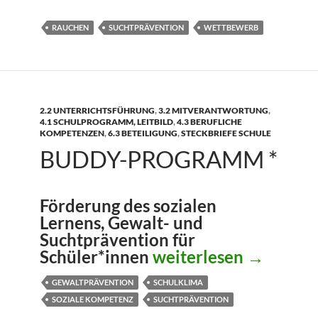
RAUCHEN
SUCHTPRÄVENTION
WETTBEWERB
2.2 UNTERRICHTSFÜHRUNG
,
3.2 MITVERANTWORTUNG
,
4.1 SCHULPROGRAMM, LEITBILD
,
4.3 BERUFLICHE
KOMPETENZEN
,
6.3 BETEILIGUNG
,
STECKBRIEFE SCHULE
BUDDY-PROGRAMM *
Förderung des sozialen
Lernens, Gewalt- und
Suchtprävention für
buddY-Programm *
Schüler*innen
weiterlesen
→
GEWALTPRÄVENTION
SCHULKLIMA
SOZIALE KOMPETENZ
SUCHTPRÄVENTION