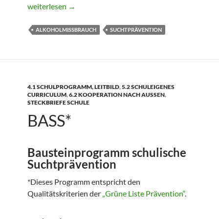
Aktion Glasklar*
weiterlesen
→
ALKOHOLMISSBRAUCH
SUCHTPRÄVENTION
4.1 SCHULPROGRAMM, LEITBILD
,
5.2 SCHULEIGENES
CURRICULUM
,
6.2 KOOPERATION NACH AUSSEN
,
STECKBRIEFE SCHULE
BASS*
Bausteinprogramm schulische
Suchtprävention
*Dieses Programm entspricht den
Qualitätskriterien der
„Grüne Liste Prävention“
.