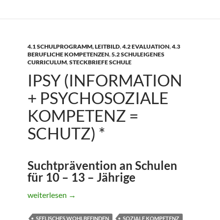
4.1 SCHULPROGRAMM, LEITBILD
,
4.2 EVALUATION
,
4.3
BERUFLICHE KOMPETENZEN
,
5.2 SCHULEIGENES
CURRICULUM
,
STECKBRIEFE SCHULE
IPSY (INFORMATION
+ PSYCHOSOZIALE
KOMPETENZ =
SCHUTZ) *
Suchtprävention an Schulen
für 10 – 13 – Jährige
IPSY (Information + Psychosoziale Kompetenz = Schutz) 
weiterlesen
→
SEELISCHES WOHLBEFINDEN
SOZIALE KOMPETENZ