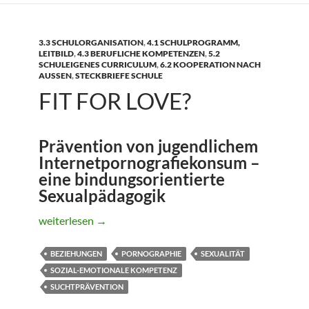
3.3 SCHULORGANISATION
,
4.1 SCHULPROGRAMM,
LEITBILD
,
4.3 BERUFLICHE KOMPETENZEN
,
5.2
SCHULEIGENES CURRICULUM
,
6.2 KOOPERATION NACH
AUSSEN
,
STECKBRIEFE SCHULE
FIT FOR LOVE?
Prävention von jugendlichem
Internetpornografiekonsum –
eine bindungsorientierte
Sexualpädagogik
Fit for Love?
weiterlesen
→
BEZIEHUNGEN
PORNOGRAPHIE
SEXUALITÄT
SOZIAL-EMOTIONALE KOMPETENZ
SUCHTPRÄVENTION