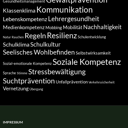
Gesundheitsmanagement
Kommunikation
Klassenklima
Lehrergesundheit
Lebenskompetenz
Nachhaltigkeit
Medienkompetenz
Mobilität
Mobbing
Resilienz
Regeln
Schulentwicklung
Natur
Rauchen
Schulkultur
Schulklima
Seelisches Wohlbefinden
Selbstwirksamkeit
Soziale Kompetenz
Sozial-emotionale Kompetenz
Stressbewältigung
Sprache
Stimme
Suchtprävention
Unfallprävention
Verkehrssicherheit
Vernetzung
Übergang
IMPRESSUM