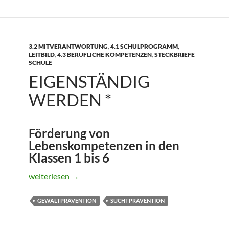
3.2 MITVERANTWORTUNG
,
4.1 SCHULPROGRAMM,
LEITBILD
,
4.3 BERUFLICHE KOMPETENZEN
,
STECKBRIEFE
SCHULE
EIGENSTÄNDIG
WERDEN *
Förderung von
Lebenskompetenzen in den
Klassen 1 bis 6
Eigenständig werden *
weiterlesen
→
GEWALTPRÄVENTION
SUCHTPRÄVENTION