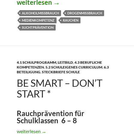
BASS*
weiterlesen
→
ALKOHOLMISSBRAUCH
DROGENMISSBRAUCH
MEDIENKOMPETENZ
RAUCHEN
SUCHTPRÄVENTION
4.1 SCHULPROGRAMM, LEITBILD
,
4.3 BERUFLICHE
KOMPETENZEN
,
5.2 SCHULEIGENES CURRICULUM
,
6.3
BETEILIGUNG
,
STECKBRIEFE SCHULE
BE SMART – DON’T
START *
Rauchprävention für
Schulklassen 6 – 8
Be Smart – Don’t Start *
weiterlesen
→