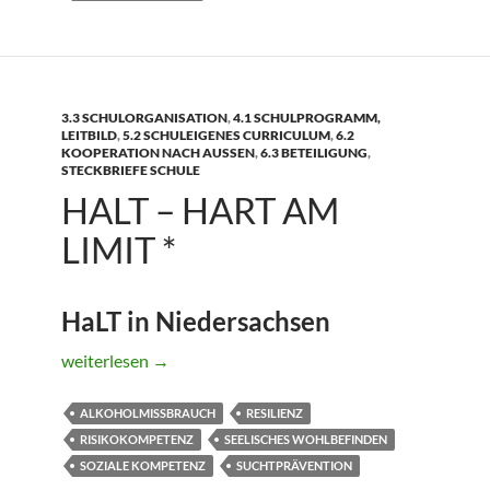
3.3 SCHULORGANISATION
,
4.1 SCHULPROGRAMM,
LEITBILD
,
5.2 SCHULEIGENES CURRICULUM
,
6.2
KOOPERATION NACH AUSSEN
,
6.3 BETEILIGUNG
,
STECKBRIEFE SCHULE
HALT – HART AM
LIMIT *
HaLT in Niedersachsen
HaLT – Hart am Limit *
weiterlesen
→
ALKOHOLMISSBRAUCH
RESILIENZ
RISIKOKOMPETENZ
SEELISCHES WOHLBEFINDEN
SOZIALE KOMPETENZ
SUCHTPRÄVENTION