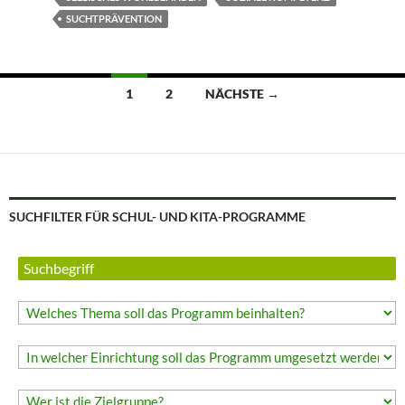
SUCHTPRÄVENTION
Beitragsnavigation
1
2
NÄCHSTE →
SUCHFILTER FÜR SCHUL- UND KITA-PROGRAMME