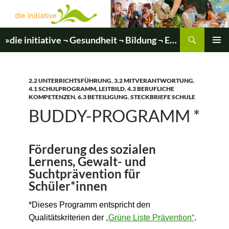
Zum
Inhalt
springen
Suchen
»die initiative ¬ Gesundheit ¬ Bildung ¬ Entwicklung«
PRIMÄR
MENÜ
2.2 UNTERRICHTSFÜHRUNG
,
3.2 MITVERANTWORTUNG
,
4.1 SCHULPROGRAMM, LEITBILD
,
4.3 BERUFLICHE
KOMPETENZEN
,
6.3 BETEILIGUNG
,
STECKBRIEFE SCHULE
BUDDY-PROGRAMM *
Förderung des sozialen
Lernens, Gewalt- und
Suchtprävention für
Schüler*innen
*Dieses Programm entspricht den
Qualitätskriterien der
„Grüne Liste Prävention“
.