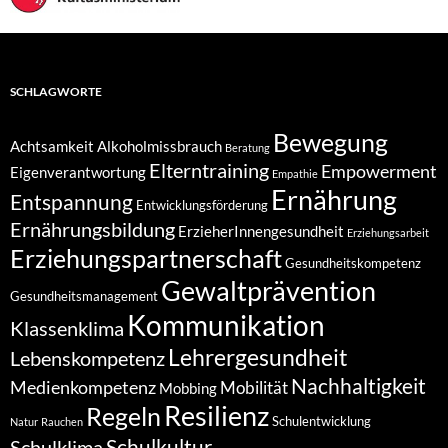
SCHLAGWORTE
Bewegung
Achtsamkeit
Alkoholmissbrauch
Beratung
Elterntraining
Empowerment
Eigenverantwortung
Empathie
Ernährung
Entspannung
Entwicklungsförderung
Ernährungsbildung
ErzieherInnengesundheit
Erziehungsarbeit
Erziehungspartnerschaft
Gesundheitskompetenz
Gewaltprävention
Gesundheitsmanagement
Kommunikation
Klassenklima
Lehrergesundheit
Lebenskompetenz
Nachhaltigkeit
Medienkompetenz
Mobilität
Mobbing
Resilienz
Regeln
Schulentwicklung
Natur
Rauchen
Schulkultur
Schulklima