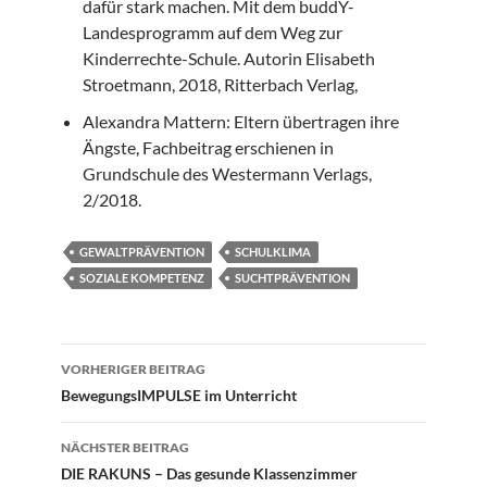
dafür stark machen. Mit dem buddY-
Landesprogramm auf dem Weg zur
Kinderrechte-Schule. Autorin Elisabeth
Stroetmann, 2018, Ritterbach Verlag,
Alexandra Mattern: Eltern übertragen ihre
Ängste, Fachbeitrag erschienen in
Grundschule des Westermann Verlags,
2/2018.
GEWALTPRÄVENTION
SCHULKLIMA
SOZIALE KOMPETENZ
SUCHTPRÄVENTION
Beitragsnavigation
VORHERIGER BEITRAG
BewegungsIMPULSE im Unterricht
NÄCHSTER BEITRAG
DIE RAKUNS – Das gesunde Klassenzimmer