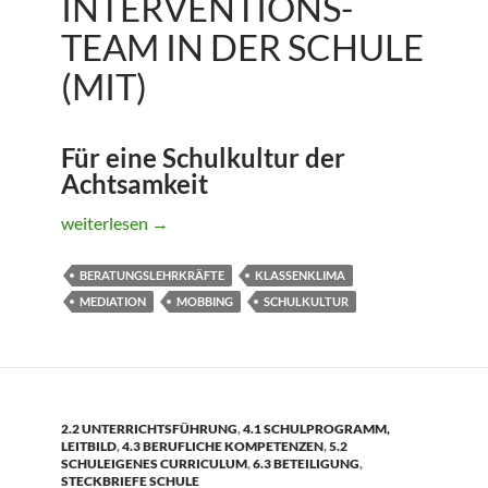
INTERVENTIONS-
TEAM IN DER SCHULE
(MIT)
Für eine Schulkultur der
Achtsamkeit
Mobbing-Interventions-Team in der Schule (MIT)
weiterlesen
→
BERATUNGSLEHRKRÄFTE
KLASSENKLIMA
MEDIATION
MOBBING
SCHULKULTUR
2.2 UNTERRICHTSFÜHRUNG
,
4.1 SCHULPROGRAMM,
LEITBILD
,
4.3 BERUFLICHE KOMPETENZEN
,
5.2
SCHULEIGENES CURRICULUM
,
6.3 BETEILIGUNG
,
STECKBRIEFE SCHULE