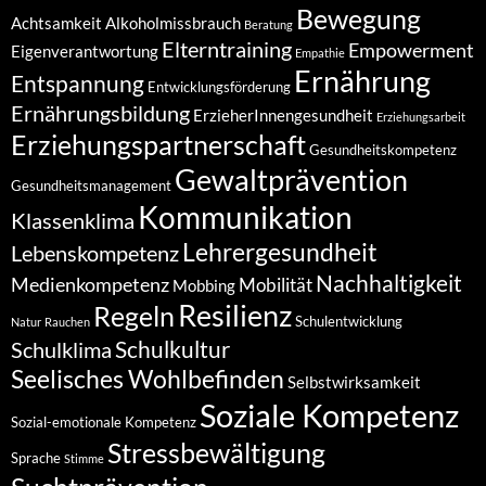
Bewegung
Achtsamkeit
Alkoholmissbrauch
Beratung
Elterntraining
Empowerment
Eigenverantwortung
Empathie
Ernährung
Entspannung
Entwicklungsförderung
Ernährungsbildung
ErzieherInnengesundheit
Erziehungsarbeit
Erziehungspartnerschaft
Gesundheitskompetenz
Gewaltprävention
Gesundheitsmanagement
Kommunikation
Klassenklima
Lehrergesundheit
Lebenskompetenz
Nachhaltigkeit
Medienkompetenz
Mobilität
Mobbing
Resilienz
Regeln
Schulentwicklung
Natur
Rauchen
Schulkultur
Schulklima
Seelisches Wohlbefinden
Selbstwirksamkeit
Soziale Kompetenz
Sozial-emotionale Kompetenz
Stressbewältigung
Sprache
Stimme