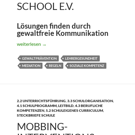
SCHOOL E.V.
Lösungen finden durch
gewaltfreie Kommunikation
Mediation in der Schule – Seniorpartner in School e.V.
weiterlesen
→
GEWALTPRÄVENTION
LEHRERGESUNDHEIT
MEDIATION
REGELN
SOZIALE KOMPETENZ
2.2 UNTERRICHTSFÜHRUNG
,
3.3 SCHULORGANISATION
,
4.1 SCHULPROGRAMM, LEITBILD
,
4.3 BERUFLICHE
KOMPETENZEN
,
5.2 SCHULEIGENES CURRICULUM
,
STECKBRIEFE SCHULE
MOBBING-