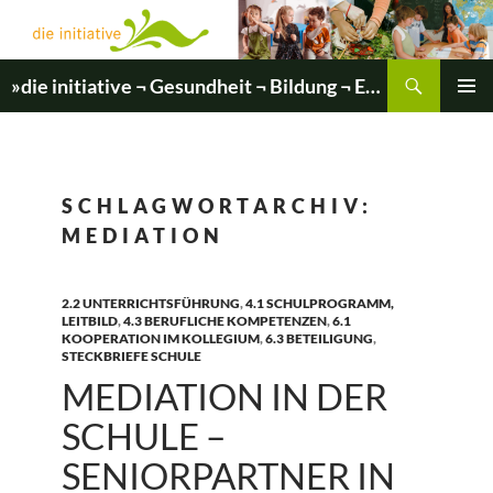
Zum
Inhalt
springen
Suchen
»die initiative ¬ Gesundheit ¬ Bildung ¬ Entwicklung«
PRIMÄR
MENÜ
SCHLAGWORTARCHIV:
MEDIATION
2.2 UNTERRICHTSFÜHRUNG
,
4.1 SCHULPROGRAMM,
LEITBILD
,
4.3 BERUFLICHE KOMPETENZEN
,
6.1
KOOPERATION IM KOLLEGIUM
,
6.3 BETEILIGUNG
,
STECKBRIEFE SCHULE
MEDIATION IN DER
SCHULE –
SENIORPARTNER IN