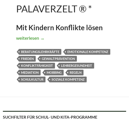
PALAVERZELT ® *
Mit Kindern Konflikte lösen
Palaverzelt ® *
weiterlesen
→
BERATUNGSLEHRKRÄFTE
EMOTIONALE KOMPETENZ
FRIEDEN
GEWALTPRÄVENTION
KONFLIKTFÄHIGKEIT
LEHRERGESUNDHEIT
MEDIATION
MOBBING
REGELN
SCHULKULTUR
SOZIALE KOMPETENZ
SUCHFILTER FÜR SCHUL- UND KITA-PROGRAMME