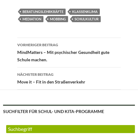
BERATUNGSLEHRKRÄFTE
KLASSENKLIMA
MEDIATION
MOBBING
SCHULKULTUR
Beitragsnavigation
VORHERIGER BEITRAG
MindMatters – Mit psychischer Gesundheit gute
Schule machen.
NÄCHSTER BEITRAG
Move it – Fit in den Straßenverkehr
SUCHFILTER FÜR SCHUL- UND KITA-PROGRAMME