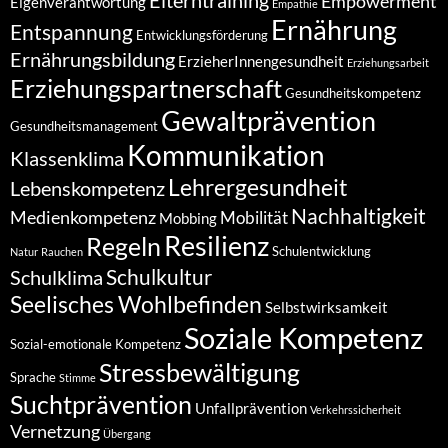
Empowerment
Eigenverantwortung
Empathie
Ernährung
Entspannung
Entwicklungsförderung
Ernährungsbildung
ErzieherInnengesundheit
Erziehungsarbeit
Erziehungspartnerschaft
Gesundheitskompetenz
Gewaltprävention
Gesundheitsmanagement
Kommunikation
Klassenklima
Lehrergesundheit
Lebenskompetenz
Nachhaltigkeit
Medienkompetenz
Mobilität
Mobbing
Resilienz
Regeln
Schulentwicklung
Natur
Rauchen
Schulkultur
Schulklima
Seelisches Wohlbefinden
Selbstwirksamkeit
Soziale Kompetenz
Sozial-emotionale Kompetenz
Stressbewältigung
Sprache
Stimme
Suchtprävention
Unfallprävention
Verkehrssicherheit
Vernetzung
Übergang