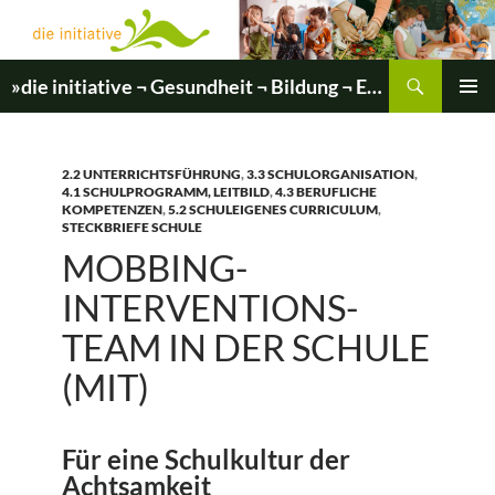
Zum
Inhalt
springen
Suchen
»die initiative ¬ Gesundheit ¬ Bildung ¬ Entwicklung«
PRIMÄR
MENÜ
2.2 UNTERRICHTSFÜHRUNG
,
3.3 SCHULORGANISATION
,
4.1 SCHULPROGRAMM, LEITBILD
,
4.3 BERUFLICHE
KOMPETENZEN
,
5.2 SCHULEIGENES CURRICULUM
,
STECKBRIEFE SCHULE
MOBBING-
INTERVENTIONS-
TEAM IN DER SCHULE
(MIT)
Für eine Schulkultur der
Achtsamkeit