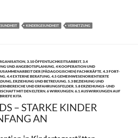
werk gesunde Organisation gestalten für Kita-Fachkräfte
ESUNDHEIT
KINDERGESUNDHEIT
VERNETZUNG
RGANISATION
,
3.10 ÖFFENTLICHKEITSARBEIT
,
3.4
UNG UND ANGEBOTSPLANUNG
,
4 KOOPERATION UND
 ZUSAMMENARBEIT DER (PÄDAGOGISCHEN) FACHKRÄFTE
,
4.3 FORT-
UNG
,
4.4 EXTERNE BERATUNG
,
4.5 GEMEINWESENORIENTIERTE
ILDUNG, ERZIEHUNG UND BETREUUNG
,
5.3 BEZIEHUNG UND
 LERNBEREICHE UND ERFAHRUNGSFELDER
,
5.8 ERZIEHUNGS- UND
SCHAFT MIT DEN ELTERN
,
6 WIRKUNGEN
,
6.1 AUSWIRKUNGEN AUF
BRIEFE KITA
DS – STARKE KINDER
NFANG AN