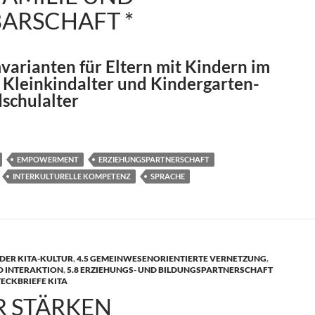
ARSCHAFT *
arianten für Eltern mit Kindern im
 Kleinkindalter und Kindergarten-
schulalter
nd Nachbarschaft *
EMPOWERMENT
ERZIEHUNGSPARTNERSCHAFT
INTERKULTURELLE KOMPETENZ
SPRACHE
DER KITA-KULTUR
,
4.5 GEMEINWESENORIENTIERTE VERNETZUNG
,
D INTERAKTION
,
5.8 ERZIEHUNGS- UND BILDUNGSPARTNERSCHAFT
TECKBRIEFE KITA
R STÄRKEN