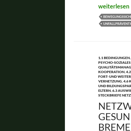
Move it
weiterlesen
BEWEGUNGSSICH
UNFALLPRÄVENT
1.1 BEDINGUNGEN
PSYCHO-SOZIALES
QUALITÄTSMANAGE
KOOPERATION
,
4.
FORT- UND WEITE
VERNETZUNG
,
4.6
UND BILDUNGSPAR
ELTERN
,
6.3 AUSWI
STECKBRIEFE NET
NETZW
GESUN
BREM