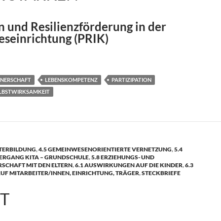
n und Resilienzförderung in der
eseinrichtung (PRIK)
TNERSCHAFT
LEBENSKOMPETENZ
PARTIZIPATION
LBSTWIRKSAMKEIT
ITERBILDUNG
,
4.5 GEMEINWESENORIENTIERTE VERNETZUNG
,
5.4
BERGANG KITA – GRUNDSCHULE
,
5.8 ERZIEHUNGS- UND
SCHAFT MIT DEN ELTERN
,
6.1 AUSWIRKUNGEN AUF DIE KINDER
,
6.3
F MITARBEITER/INNEN, EINRICHTUNG, TRÄGER
,
STECKBRIEFE
IT