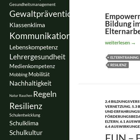
Gesundheitsmanagement
Gewaltprävention
Empowerme
Bildung im
Klassenklima
Elternarbe
Kommunikation
ELTERN-AG *
weiterlesen
→
Lebenskompetenz
Lehrergesundheit
ELTERNTRAINING
Medienkompetenz
RESILIENZ
Mobilität
Mobbing
Nachhaltigkeit
Regeln
Natur
Rauchen
2.4 BILDUNGSVERS
Resilienz
VERNETZUNG
,
5.3
UND ERFAHRUNGS
Schulentwicklung
FÖRDERUNGSBED
Schulklima
ELTERN
,
6.1 AUSWI
6.4 AUSWIRKUNGE
Schulkultur
FUN – 