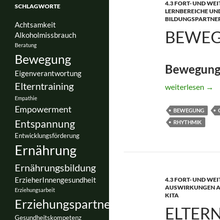
4.3 FORT- UND WE
SCHLAGWORTE
LERNBEREICHE UN
BILDUNGSPARTNER
Achtsamkeit
BEWEG
Alkoholmissbrauch
Beratung
Bewegung
Bewegungs
Eigenverantwortung
Elterntraining
Bewegter Kinde
weiterlesen
→
Empathie
Empowerment
BEWEGUNG
Entspannung
RHYTHMIK
Entwicklungsförderung
Ernährung
Ernährungsbildung
ErzieherInnengesundheit
4.3 FORT- UND WE
AUSWIRKUNGEN AU
Erziehungsarbeit
KITA
Erziehungspartnerschaft
ELTERN
Gesundheitskompetenz