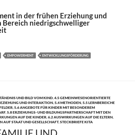
nt in der frühen Erziehung und
 Bereich niedrigschwelliger
it
EMPOWERMENT
ENTWICKLUNGSFÖRDERUNG
TÄNDNIS UND BILD VOM KIND
,
4.5 GEMEINWESENORIENTIERTE
 BEZIEHUNG UND INTERAKTION
,
5.4 METHODEN
,
5.5 LERNBEREICHE
FELDER
,
5.6 ANGEBOTE FÜR KINDER MIT BESONDEREM
ARF
,
5.8 ERZIEHUNGS- UND BILDUNGSPARTNERSCHAFT MIT DEN
RKUNGEN AUF DIE KINDER
,
6.2 AUSWIRKUNGEN AUF DIE ELTERN
,
N AUF STAAT UND GESELLSCHAFT
,
STECKBRIEFE KITA
FAMILIE UND