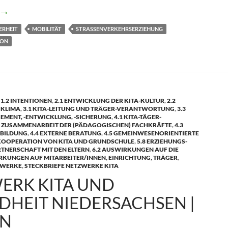
→
ERHEIT
MOBILITÄT
STRASSENVERKEHRSERZIEHUNG
ION
,
1.2 INTENTIONEN
,
2.1 ENTWICKLUNG DER KITA-KULTUR
,
2.2
 KLIMA
,
3.1 KITA-LEITUNG UND TRÄGER-VERANTWORTUNG
,
3.3
MENT, -ENTWICKLUNG, -SICHERUNG
,
4.1 KITA-TÄGER-
2 ZUSAMMENARBEIT DER (PÄDAGOGISCHEN) FACHKRÄFTE
,
4.3
RBILDUNG
,
4.4 EXTERNE BERATUNG
,
4.5 GEMEINWESENORIENTIERTE
 KOOPERATION VON KITA UND GRUNDSCHULE
,
5.8 ERZIEHUNGS-
TNERSCHAFT MIT DEN ELTERN
,
6.2 AUSWIRKUNGEN AUF DIE
RKUNGEN AUF MITARBEITER/INNEN, EINRICHTUNG, TRÄGER
,
ZWERKE
,
STECKBRIEFE NETZWERKE KITA
ERK KITA UND
DHEIT NIEDERSACHSEN |
EN