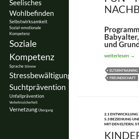
Seelisches
NACHB
Wohlbefinden
Selbstwirksamkeit
Programmv
Sozial-emotionale
Kompetenz
Babyalter,
Soziale
und Grund
Kompetenz
FuN – Familie u
weiterlesen
→
Sprache
Stimme
ELTERNTRAINING
Stressbewältigung
FREUNDSCHAFT
Suchtprävention
Unfallprävention
Verkehrssicherheit
Vernetzung
Übergang
2.1 ENTWICKLUNG 
5.3 BEZIEHUNG UN
MIT DEN ELTERN
,
S
KINDE