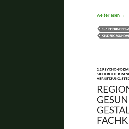
Netzwerk Kita u
weiterlesen
→
ERZIEHERINNENG
KINDERGESUNDHE
2.2 PSYCHO-SOZIA
SICHERHEIT, KRAN
VERNETZUNG
,
STE
REGIO
GESUN
GESTAL
FACHK