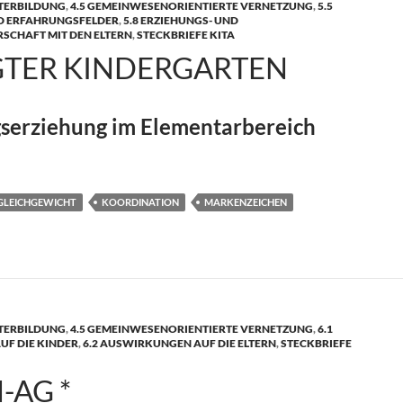
ITERBILDUNG
,
4.5 GEMEINWESENORIENTIERTE VERNETZUNG
,
5.5
D ERFAHRUNGSFELDER
,
5.8 ERZIEHUNGS- UND
SCHAFT MIT DEN ELTERN
,
STECKBRIEFE KITA
TER KINDERGARTEN
erziehung im Elementarbereich
rgarten
GLEICHGEWICHT
KOORDINATION
MARKENZEICHEN
ITERBILDUNG
,
4.5 GEMEINWESENORIENTIERTE VERNETZUNG
,
6.1
F DIE KINDER
,
6.2 AUSWIRKUNGEN AUF DIE ELTERN
,
STECKBRIEFE
-AG *