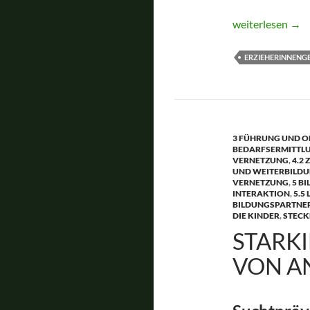
Regionales Netz
weiterlesen
→
ERZIEHERINNENG
3 FÜHRUNG UND O
BEDARFSERMITTL
VERNETZUNG
,
4.2
UND WEITERBILD
VERNETZUNG
,
5 B
INTERAKTION
,
5.5
BILDUNGSPARTNER
DIE KINDER
,
STECK
STARKI
VON A