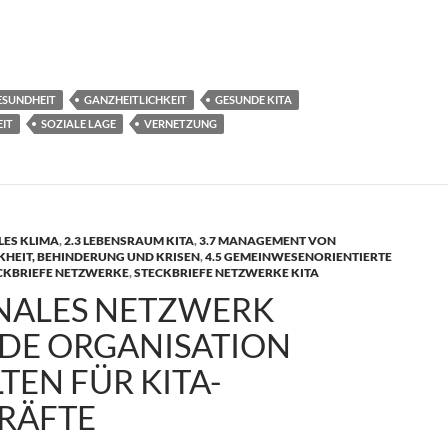
nd Gesundheit Niedersachsen | Bremen
ESUNDHEIT
GANZHEITLICHKEIT
GESUNDE KITA
IT
SOZIALE LAGE
VERNETZUNG
LES KLIMA
,
2.3 LEBENSRAUM KITA
,
3.7 MANAGEMENT VON
KHEIT, BEHINDERUNG UND KRISEN
,
4.5 GEMEINWESENORIENTIERTE
CKBRIEFE NETZWERKE
,
STECKBRIEFE NETZWERKE KITA
NALES NETZWERK
DE ORGANISATION
TEN FÜR KITA-
RÄFTE