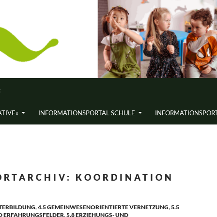
«
ATIVE«
INFORMATIONS­PORTAL SCHULE
INFORMATIONS­PORT
RTARCHIV: KOORDINATION
ITERBILDUNG
,
4.5 GEMEINWESENORIENTIERTE VERNETZUNG
,
5.5
D ERFAHRUNGSFELDER
,
5.8 ERZIEHUNGS- UND