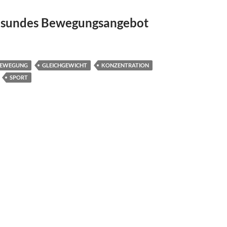
esundes Bewegungsangebot
– Seilspringen macht Schule
EWEGUNG
GLEICHGEWICHT
KONZENTRATION
SPORT