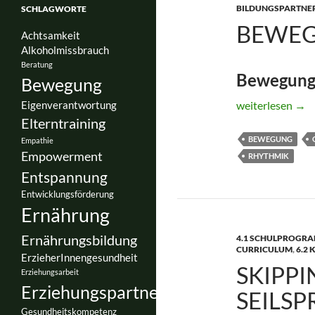
BILDUNGSPARTNER
SCHLAGWORTE
BEWEG
Achtsamkeit
Alkoholmissbrauch
Beratung
Bewegungs
Bewegung
Bewegter Kinde
weiterlesen
→
Eigenverantwortung
Elterntraining
BEWEGUNG
Empathie
Empowerment
RHYTHMIK
Entspannung
Entwicklungsförderung
Ernährung
Ernährungsbildung
4.1 SCHULPROGRAM
CURRICULUM
,
6.2
ErzieherInnengesundheit
SKIPPI
Erziehungsarbeit
Erziehungspartnerschaft
SEILS
Gesundheitskompetenz