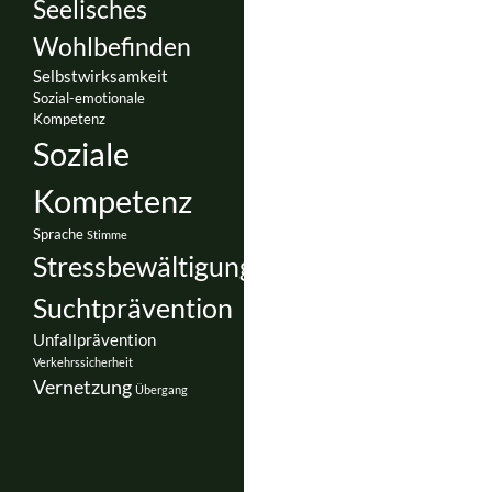
Seelisches
Wohlbefinden
Selbstwirksamkeit
Sozial-emotionale
Kompetenz
Soziale
Kompetenz
Sprache
Stimme
Stressbewältigung
Suchtprävention
Unfallprävention
Verkehrssicherheit
Vernetzung
Übergang