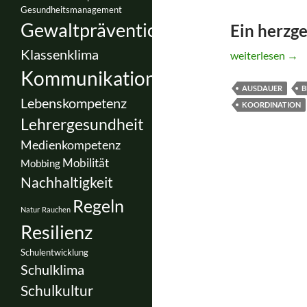
Gesundheitsmanagement
Gewaltprävention
Ein herzg
Klassenklima
Skipping Hearts 
weiterlesen
→
Kommunikation
AUSDAUER
B
Lebenskompetenz
KOORDINATION
Lehrergesundheit
Medienkompetenz
Mobilität
Mobbing
Nachhaltigkeit
Regeln
Natur
Rauchen
Resilienz
Schulentwicklung
Schulklima
Schulkultur