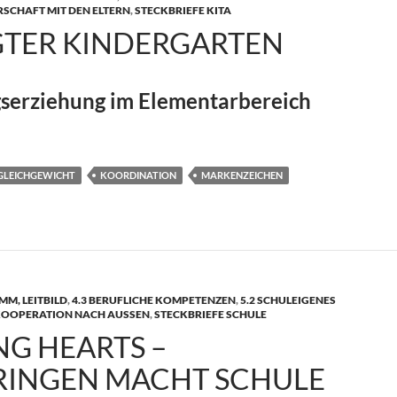
SCHAFT MIT DEN ELTERN
,
STECKBRIEFE KITA
TER KINDERGARTEN
erziehung im Elementarbereich
rgarten
GLEICHGEWICHT
KOORDINATION
MARKENZEICHEN
M, LEITBILD
,
4.3 BERUFLICHE KOMPETENZEN
,
5.2 SCHULEIGENES
 KOOPERATION NACH AUSSEN
,
STECKBRIEFE SCHULE
NG HEARTS –
PRINGEN MACHT SCHULE