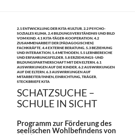
2.1 ENTWICKLUNG DER KITA-KULTUR
,
2.2 PSYCHO-
SOZIALES KLIMA
,
2.4 BILDUNGSVERSTÄNDNIS UND BILD
VOM KIND
,
4.1 KITA-TÄGER-KOOPERATION
,
4.2
ZUSAMMENARBEIT DER (PÄDAGOGISCHEN)
FACHKRÄFTE
,
4.4 EXTERNE BERATUNG
,
5.3 BEZIEHUNG
UND INTERAKTION
,
5.4 METHODEN
,
5.5 LERNBEREICHE
UND ERFAHRUNGSFELDER
,
5.8 ERZIEHUNGS- UND
BILDUNGSPARTNERSCHAFT MIT DEN ELTERN
,
6.1
AUSWIRKUNGEN AUF DIE KINDER
,
6.2 AUSWIRKUNGEN
AUF DIE ELTERN
,
6.3 AUSWIRKUNGEN AUF
MITARBEITER/INNEN, EINRICHTUNG, TRÄGER
,
STECKBRIEFE KITA
SCHATZSUCHE –
SCHULE IN SICHT
Programm zur Förderung des
seelischen Wohlbefindens von