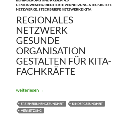
BEHINDERUNG UND KRISEN
,
4.5
GEMEINWESENORIENTIERTE VERNETZUNG
,
STECKBRIEFE
NETZWERKE
,
STECKBRIEFE NETZWERKE KITA
REGIONALES
NETZWERK
GESUNDE
ORGANISATION
GESTALTEN FÜR KITA-
FACHKRÄFTE
Regionales Netzwerk gesunde Organisation gestalten für
weiterlesen
→
ERZIEHERINNENGESUNDHEIT
KINDERGESUNDHEIT
VERNETZUNG