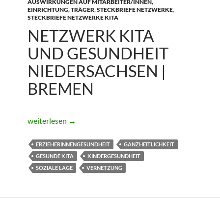
AUSWIRKUNGEN AUF MITARBEITER/INNEN,
EINRICHTUNG, TRÄGER
,
STECKBRIEFE NETZWERKE
,
STECKBRIEFE NETZWERKE KITA
NETZWERK KITA
UND GESUNDHEIT
NIEDERSACHSEN |
BREMEN
Netzwerk Kita und Gesundheit Niedersachsen | Bremen
weiterlesen
→
ERZIEHERINNENGESUNDHEIT
GANZHEITLICHKEIT
GESUNDE KITA
KINDERGESUNDHEIT
SOZIALE LAGE
VERNETZUNG