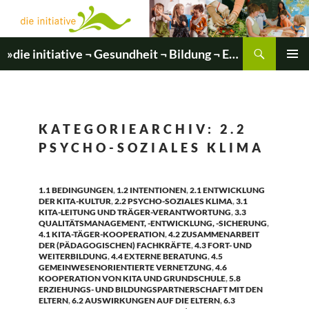
Zum
Inhalt
springen
Suchen
»die initiative ¬ Gesundheit ¬ Bildung ¬ Entwicklung«
PRIMÄR
MENÜ
KATEGORIEARCHIV: 2.2
PSYCHO-SOZIALES KLIMA
1.1 BEDINGUNGEN
,
1.2 INTENTIONEN
,
2.1 ENTWICKLUNG
DER KITA-KULTUR
,
2.2 PSYCHO-SOZIALES KLIMA
,
3.1
KITA-LEITUNG UND TRÄGER-VERANTWORTUNG
,
3.3
QUALITÄTSMANAGEMENT, -ENTWICKLUNG, -SICHERUNG
,
4.1 KITA-TÄGER-KOOPERATION
,
4.2 ZUSAMMENARBEIT
DER (PÄDAGOGISCHEN) FACHKRÄFTE
,
4.3 FORT- UND
WEITERBILDUNG
,
4.4 EXTERNE BERATUNG
,
4.5
GEMEINWESENORIENTIERTE VERNETZUNG
,
4.6
KOOPERATION VON KITA UND GRUNDSCHULE
,
5.8
ERZIEHUNGS- UND BILDUNGSPARTNERSCHAFT MIT DEN
ELTERN
,
6.2 AUSWIRKUNGEN AUF DIE ELTERN
,
6.3