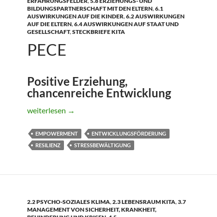
ERFAHRUNGSFELDER
,
5.8 ERZIEHUNGS- UND
BILDUNGSPARTNERSCHAFT MIT DEN ELTERN
,
6.1
AUSWIRKUNGEN AUF DIE KINDER
,
6.2 AUSWIRKUNGEN
AUF DIE ELTERN
,
6.4 AUSWIRKUNGEN AUF STAAT UND
GESELLSCHAFT
,
STECKBRIEFE KITA
PECE
Positive Erziehung,
chancenreiche Entwicklung
PECE
weiterlesen
→
EMPOWERMENT
ENTWICKLUNGSFÖRDERUNG
RESILIENZ
STRESSBEWÄLTIGUNG
2.2 PSYCHO-SOZIALES KLIMA
,
2.3 LEBENSRAUM KITA
,
3.7
MANAGEMENT VON SICHERHEIT, KRANKHEIT,