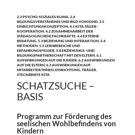
2.2 PSYCHO-SOZIALES KLIMA
,
2.4
BILDUNGSVERSTÄNDNIS UND BILD VOM KIND
,
2.5
EINRICHTUNGSKONZEPTION
,
4.1 KITA-TÄGER-
KOOPERATION
,
4.2 ZUSAMMENARBEIT DER
(PÄDAGOGISCHEN) FACHKRÄFTE
,
4.4 EXTERNE
BERATUNG
,
5.3 BEZIEHUNG UND INTERAKTION
,
5.4
METHODEN
,
5.5 LERNBEREICHE UND
ERFAHRUNGSFELDER
,
5.8 ERZIEHUNGS- UND
BILDUNGSPARTNERSCHAFT MIT DEN ELTERN
,
6.1
AUSWIRKUNGEN AUF DIE KINDER
,
6.2 AUSWIRKUNGEN
AUF DIE ELTERN
,
6.3 AUSWIRKUNGEN AUF
MITARBEITER/INNEN, EINRICHTUNG, TRÄGER
,
STECKBRIEFE KITA
SCHATZSUCHE –
BASIS
Programm zur Förderung des
seelischen Wohlbefindens von
Kindern