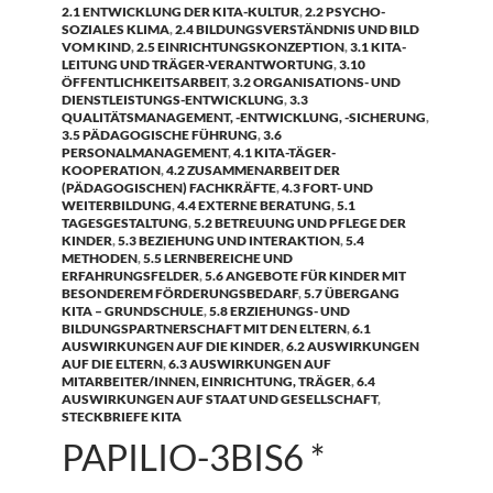
2.1 ENTWICKLUNG DER KITA-KULTUR
,
2.2 PSYCHO-
SOZIALES KLIMA
,
2.4 BILDUNGSVERSTÄNDNIS UND BILD
VOM KIND
,
2.5 EINRICHTUNGSKONZEPTION
,
3.1 KITA-
LEITUNG UND TRÄGER-VERANTWORTUNG
,
3.10
ÖFFENTLICHKEITSARBEIT
,
3.2 ORGANISATIONS- UND
DIENSTLEISTUNGS-ENTWICKLUNG
,
3.3
QUALITÄTSMANAGEMENT, -ENTWICKLUNG, -SICHERUNG
,
3.5 PÄDAGOGISCHE FÜHRUNG
,
3.6
PERSONALMANAGEMENT
,
4.1 KITA-TÄGER-
KOOPERATION
,
4.2 ZUSAMMENARBEIT DER
(PÄDAGOGISCHEN) FACHKRÄFTE
,
4.3 FORT- UND
WEITERBILDUNG
,
4.4 EXTERNE BERATUNG
,
5.1
TAGESGESTALTUNG
,
5.2 BETREUUNG UND PFLEGE DER
KINDER
,
5.3 BEZIEHUNG UND INTERAKTION
,
5.4
METHODEN
,
5.5 LERNBEREICHE UND
ERFAHRUNGSFELDER
,
5.6 ANGEBOTE FÜR KINDER MIT
BESONDEREM FÖRDERUNGSBEDARF
,
5.7 ÜBERGANG
KITA – GRUNDSCHULE
,
5.8 ERZIEHUNGS- UND
BILDUNGSPARTNERSCHAFT MIT DEN ELTERN
,
6.1
AUSWIRKUNGEN AUF DIE KINDER
,
6.2 AUSWIRKUNGEN
AUF DIE ELTERN
,
6.3 AUSWIRKUNGEN AUF
MITARBEITER/INNEN, EINRICHTUNG, TRÄGER
,
6.4
AUSWIRKUNGEN AUF STAAT UND GESELLSCHAFT
,
STECKBRIEFE KITA
PAPILIO-3BIS6 *