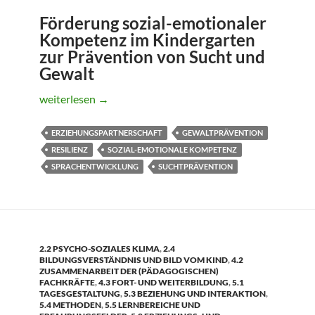
Förderung sozial-emotionaler
Kompetenz im Kindergarten
zur Prävention von Sucht und
Gewalt
Papilio-3bis6 *
weiterlesen
→
ERZIEHUNGSPARTNERSCHAFT
GEWALTPRÄVENTION
RESILIENZ
SOZIAL-EMOTIONALE KOMPETENZ
SPRACHENTWICKLUNG
SUCHTPRÄVENTION
2.2 PSYCHO-SOZIALES KLIMA
,
2.4
BILDUNGSVERSTÄNDNIS UND BILD VOM KIND
,
4.2
ZUSAMMENARBEIT DER (PÄDAGOGISCHEN)
FACHKRÄFTE
,
4.3 FORT- UND WEITERBILDUNG
,
5.1
TAGESGESTALTUNG
,
5.3 BEZIEHUNG UND INTERAKTION
,
5.4 METHODEN
,
5.5 LERNBEREICHE UND