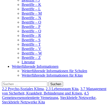
Begriffe – J
Begriffe – K
Begriffe – L
Begriffe – M
Begriffe – N
Begriffe – O
Begriffe – P
Begriffe – Q
Begriffe – R
Begriffe – S
Begriffe – T
Begriffe – V
Begriffe – W
Begriffe – Z
Literatur
Weiterfüh­rende Informa­tionen
Weiterführende Informationen für Schulen
Weiterführende Informationen für Kitas
Suchen
nach:
2.2 Psycho-Soziales Klima
,
2.3 Lebensraum Kita
,
3.7 Management
von Sicherheit, Krankheit, Behinderung und Krisen
,
4.5
Gemeinwesenorientierte Vernetzung
,
Steckbriefe Netzwerke
,
Steckbriefe Netzwerke Kita