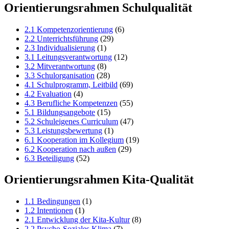
Orientierungsrahmen Schulqualität
2.1 Kompetenzorientierung
(6)
2.2 Unterrichtsführung
(29)
2.3 Individualisierung
(1)
3.1 Leitungsverantwortung
(12)
3.2 Mitverantwortung
(8)
3.3 Schulorganisation
(28)
4.1 Schulprogramm, Leitbild
(69)
4.2 Evaluation
(4)
4.3 Berufliche Kompetenzen
(55)
5.1 Bildungsangebote
(15)
5.2 Schuleigenes Curriculum
(47)
5.3 Leistungsbewertung
(1)
6.1 Kooperation im Kollegium
(19)
6.2 Kooperation nach außen
(29)
6.3 Beteiligung
(52)
Orientierungsrahmen Kita-Qualität
1.1 Bedingungen
(1)
1.2 Intentionen
(1)
2.1 Entwicklung der Kita-Kultur
(8)
2.2 Psycho-Soziales Klima
(7)