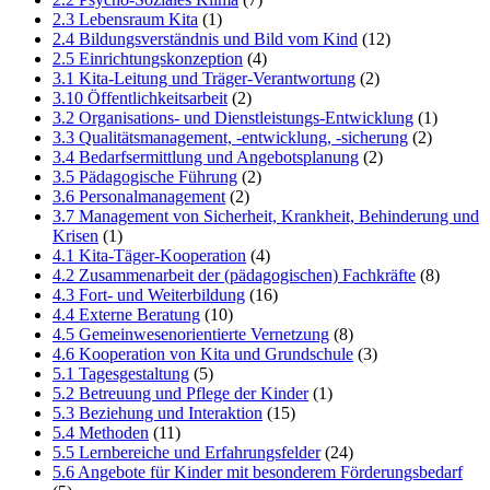
2.3 Lebensraum Kita
(1)
2.4 Bildungsverständnis und Bild vom Kind
(12)
2.5 Einrichtungskonzeption
(4)
3.1 Kita-Leitung und Träger-Verantwortung
(2)
3.10 Öffentlichkeitsarbeit
(2)
3.2 Organisations- und Dienstleistungs-Entwicklung
(1)
3.3 Qualitätsmanagement, -entwicklung, -sicherung
(2)
3.4 Bedarfsermittlung und Angebotsplanung
(2)
3.5 Pädagogische Führung
(2)
3.6 Personalmanagement
(2)
3.7 Management von Sicherheit, Krankheit, Behinderung und
Krisen
(1)
4.1 Kita-Täger-Kooperation
(4)
4.2 Zusammenarbeit der (pädagogischen) Fachkräfte
(8)
4.3 Fort- und Weiterbildung
(16)
4.4 Externe Beratung
(10)
4.5 Gemeinwesenorientierte Vernetzung
(8)
4.6 Kooperation von Kita und Grundschule
(3)
5.1 Tagesgestaltung
(5)
5.2 Betreuung und Pflege der Kinder
(1)
5.3 Beziehung und Interaktion
(15)
5.4 Methoden
(11)
5.5 Lernbereiche und Erfahrungsfelder
(24)
5.6 Angebote für Kinder mit besonderem Förderungsbedarf