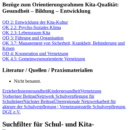
Bezüge zum Orientierungsrahmen Kita-Qualität:
Gesundheit – Bildung – Entwicklung
QD 2: Entwicklung der Kita-Kultur
QK 2.2: Psycho-Soziales Klima
QK 2.3: Lebensraum Kita
QD 3: Führung und Organisation
QK 3.7: Management von Sicherheit, Krankheit, Behinderung und
Krisen
QD 4: Kooperation und Vernetzung
QK 4.5: Gemeinwesenorientierte Vernetzung
Literatur / Quellen / Praxismaterialien
Nicht benannt.
ErzieherInnengesundheit
Kindergesundheit
Vernetzung
Beitragsnavigation
Vorheriger Beitrag
Netzwerk Schulverpflegung für
Schulträger
Nächster Beitrag
Überregionale Netzwerkarbeit für
akteure der Schulverpflegung | Vernetzungsstelle Schulverpflegung,
DGE e.V.
Suchfilter für Schul- und Kita-