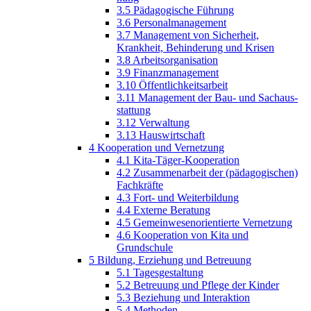
3.5 Pädagogische Führung
3.6 Personalma­nagement
3.7 Management von Sicherheit,
Krankheit, Behinderung und Krisen
3.8 Arbeitsorgan­isation
3.9 Finanzma­nagement
3.10 Öffentlich­keitsarbeit
3.11 Management der Bau- und Sachaus­
stattung
3.12 Verwaltung
3.13 Hauswirt­schaft
4 Kooperation und Vernetzung
4.1 Kita-Täger-Kooperation
4.2 Zusammenar­beit der (pädagogi­schen)
Fachkräfte
4.3 Fort- und Weiterbildung
4.4 Externe Beratung
4.5 Gemeinwesen­orientierte Vernetzung
4.6 Kooperation von Kita und
Grundschule
5 Bildung, Erziehung und Betreuung
5.1 Tagesgestaltung
5.2 Betreuung und Pflege der Kinder
5.3 Beziehung und Interaktion
5.4 Methoden