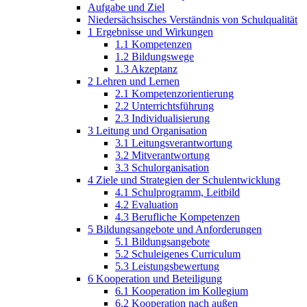
Aufgabe und Ziel
Niedersächsi­sches Verständnis von Schulqualität
1 Ergebnisse und Wirkungen
1.1 Kompetenzen
1.2 Bildungswege
1.3 Akzeptanz
2 Lehren und Lernen
2.1 Kompetenz­orientierung
2.2 Unterrichts­führung
2.3 Individualisie­rung
3 Leitung und Organisation
3.1 Leitungsver­antwortung
3.2 Mitverantwor­tung
3.3 Schulorgani­sation
4 Ziele und Strategien der Schulentwick­lung
4.1 Schulpro­gramm, Leitbild
4.2 Evaluation
4.3 Berufliche Kompetenzen
5 Bildungsange­bote und Anforderun­gen
5.1 Bildungsange­bote
5.2 Schuleigenes Curriculum
5.3 Leistungsbe­wertung
6 Kooperation und Beteiligung
6.1 Kooperation im Kollegium
6.2 Kooperation nach außen