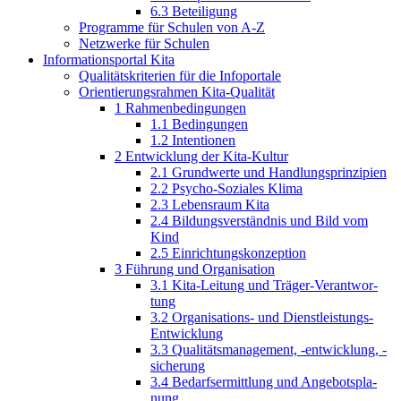
6.3 Beteiligung
Programme für Schulen von A-Z
Netzwerke für Schulen
Informations­portal Kita
Qualitäts­kriterien für die Infoportale
Orientierungs­rahmen Kita-Qualität
1 Rahmenbedin­gungen
1.1 Bedingungen
1.2 Intentionen
2 Entwicklung der Kita-Kultur
2.1 Grundwerte und Handlungsprinzipien
2.2 Psycho-Soziales Klima
2.3 Lebensraum Kita
2.4 Bildungsver­ständnis und Bild vom
Kind
2.5 Einrichtungs­konzeption
3 Führung und Organisation
3.1 Kita-Leitung und Träger-Verantwor­
tung
3.2 Organisations- und Dienstleistungs-
Entwicklung
3.3 Qualitätsma­nagement, -entwicklung, -
sicherung
3.4 Bedarfsermitt­lung und Angebotspla­
nung