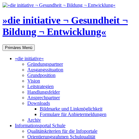
Zum
Inhalt
springen
»die initiative ¬ Gesundheit ¬
Bildung ¬ Entwicklung«
Suchen
Primäres Menü
»die initiative«
Gründungs­partner
Ausgangs­situation
Grundposition
Vision
Leitstrategien
Handlungs­felder
Ansprech­partner
Downloads
Bildmarke und Linkmöglich­keit
Formulare für Anbieter­meldungen
Archiv
Informations­portal Schule
Qualitäts­kriterien für die Info­portale
Orientierungs­rahmen Schulqualität