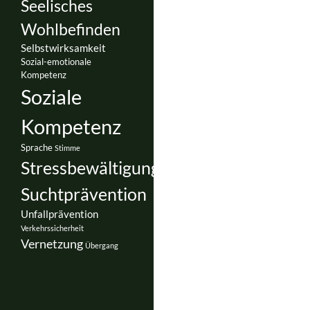
Seelisches
Wohlbefinden
Selbstwirksamkeit
Sozial-emotionale
Kompetenz
Soziale
Kompetenz
Sprache
Stimme
Stressbewältigung
Suchtprävention
Unfallprävention
Verkehrssicherheit
Vernetzung
Übergang