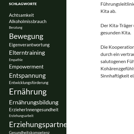
Führungsleitlin
SCHLAGWORTE
Kita ab.
Achtsamkeit
Alkoholmissbrauch
Der Kita-Träger 
Beratung
gesunden Kita.
Bewegung
Eigenverantwortung
Die Kooperation
Elterntraining
durch ein vertr
Empathie
salutogenen Füh
Empowerment
Kohärenzgefühls
Entspannung
Sinnhaftigkeit e
Entwicklungsförderung
Ernährung
Ernährungsbildung
ErzieherInnengesundheit
Erziehungsarbeit
Erziehungspartnerschaft
Gesundheitskompetenz