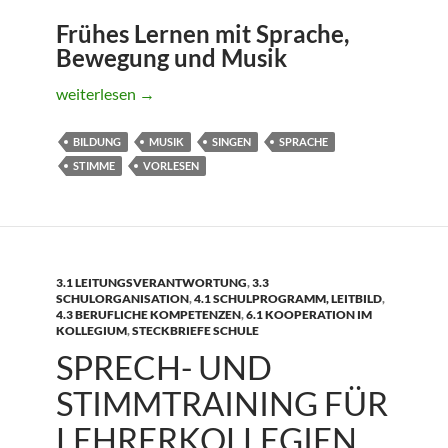
Frühes Lernen mit Sprache,
Bewegung und Musik
KUCKUCK – Sprache, Sprechen, Bildung
weiterlesen
→
BILDUNG
MUSIK
SINGEN
SPRACHE
STIMME
VORLESEN
3.1 LEITUNGSVERANTWORTUNG
,
3.3
SCHULORGANISATION
,
4.1 SCHULPROGRAMM, LEITBILD
,
4.3 BERUFLICHE KOMPETENZEN
,
6.1 KOOPERATION IM
KOLLEGIUM
,
STECKBRIEFE SCHULE
SPRECH- UND
STIMMTRAINING FÜR
LEHRERKOLLEGIEN