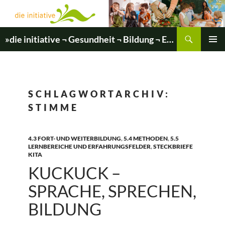
Zum
Inhalt
springen
Suchen
»die initiative ¬ Gesundheit ¬ Bildung ¬ Entwicklung«
PRIMÄR
MENÜ
SCHLAGWORTARCHIV:
STIMME
4.3 FORT- UND WEITERBILDUNG
,
5.4 METHODEN
,
5.5
LERNBEREICHE UND ERFAHRUNGSFELDER
,
STECKBRIEFE
KITA
KUCKUCK –
SPRACHE, SPRECHEN,
BILDUNG