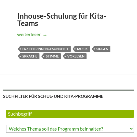
Inhouse-Schulung für Kita-
Teams
Stimmarbeit im Kitaalltag mit hohem Praxisanteil
weiterlesen
→
ERZIEHERINNENGESUNDHEIT
MUSIK
SINGEN
SPRACHE
STIMME
VORLESEN
SUCHFILTER FÜR SCHUL- UND KITA-PROGRAMME