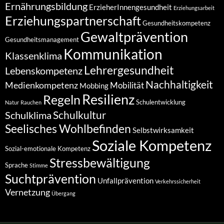
Ernährungsbildung
ErzieherInnengesundheit
Erziehungsarbeit
Erziehungspartnerschaft
Gesundheitskompetenz
Gewaltprävention
Gesundheitsmanagement
Kommunikation
Klassenklima
Lehrergesundheit
Lebenskompetenz
Nachhaltigkeit
Medienkompetenz
Mobilität
Mobbing
Resilienz
Regeln
Schulentwicklung
Natur
Rauchen
Schulkultur
Schulklima
Seelisches Wohlbefinden
Selbstwirksamkeit
Soziale Kompetenz
Sozial-emotionale Kompetenz
Stressbewältigung
Sprache
Stimme
Suchtprävention
Unfallprävention
Verkehrssicherheit
Vernetzung
Übergang