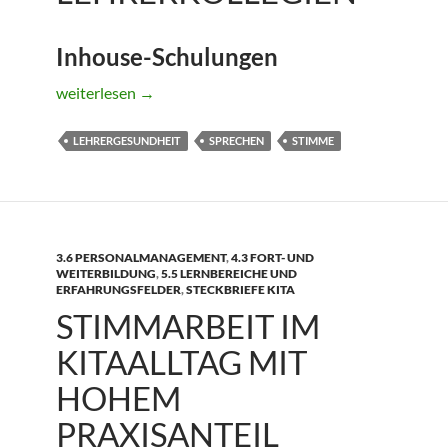
Inhouse-Schulungen
Sprech- und Stimmtraining für Lehrerkollegien
weiterlesen
→
LEHRERGESUNDHEIT
SPRECHEN
STIMME
3.6 PERSONALMANAGEMENT
,
4.3 FORT- UND
WEITERBILDUNG
,
5.5 LERNBEREICHE UND
ERFAHRUNGSFELDER
,
STECKBRIEFE KITA
STIMMARBEIT IM
KITAALLTAG MIT
HOHEM
PRAXISANTEIL