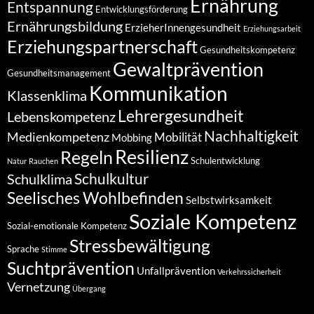
Ernährung
Entspannung
Entwicklungsförderung
Ernährungsbildung
ErzieherInnengesundheit
Erziehungsarbeit
Erziehungspartnerschaft
Gesundheitskompetenz
Gewaltprävention
Gesundheitsmanagement
Kommunikation
Klassenklima
Lehrergesundheit
Lebenskompetenz
Nachhaltigkeit
Medienkompetenz
Mobilität
Mobbing
Resilienz
Regeln
Schulentwicklung
Natur
Rauchen
Schulkultur
Schulklima
Seelisches Wohlbefinden
Selbstwirksamkeit
Soziale Kompetenz
Sozial-emotionale Kompetenz
Stressbewältigung
Sprache
Stimme
Suchtprävention
Unfallprävention
Verkehrssicherheit
Vernetzung
Übergang