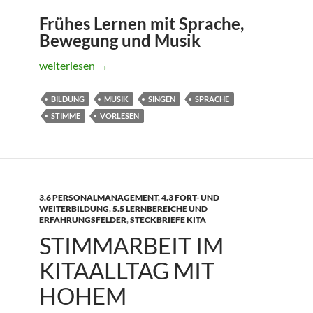
Frühes Lernen mit Sprache,
Bewegung und Musik
KUCKUCK – Sprache, Sprechen, Bildung
weiterlesen
→
BILDUNG
MUSIK
SINGEN
SPRACHE
STIMME
VORLESEN
3.6 PERSONALMANAGEMENT
,
4.3 FORT- UND
WEITERBILDUNG
,
5.5 LERNBEREICHE UND
ERFAHRUNGSFELDER
,
STECKBRIEFE KITA
STIMMARBEIT IM
KITAALLTAG MIT
HOHEM