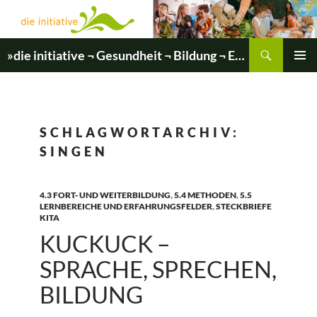
Zum
Inhalt
springen
Suchen
»die initiative ¬ Gesundheit ¬ Bildung ¬ Entwicklung«
PRIMÄR
MENÜ
SCHLAGWORTARCHIV:
SINGEN
4.3 FORT- UND WEITERBILDUNG
,
5.4 METHODEN
,
5.5
LERNBEREICHE UND ERFAHRUNGSFELDER
,
STECKBRIEFE
KITA
KUCKUCK –
SPRACHE, SPRECHEN,
BILDUNG