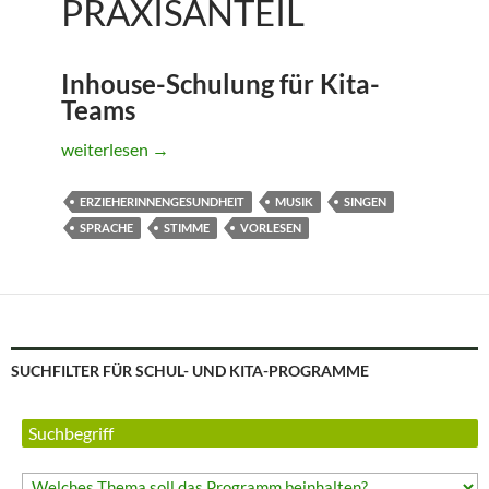
PRAXISANTEIL
Inhouse-Schulung für Kita-
Teams
Stimmarbeit im Kitaalltag mit hohem Praxisanteil
weiterlesen
→
ERZIEHERINNENGESUNDHEIT
MUSIK
SINGEN
SPRACHE
STIMME
VORLESEN
SUCHFILTER FÜR SCHUL- UND KITA-PROGRAMME