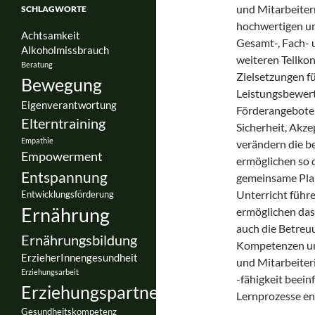
und Mitarbeiter
SCHLAGWORTE
hochwertigen un
Achtsamkeit
Gesamt-, Fach- 
Alkoholmissbrauch
weiteren Teilko
Beratung
Zielsetzungen fü
Bewegung
Leistungsbewer
Eigenverantwortung
Förderangebote 
Elterntraining
Sicherheit, Akze
Empathie
verändern die 
Empowerment
ermöglichen so 
Entspannung
gemeinsame Plan
Unterricht führe
Entwicklungsförderung
Ernährung
ermöglichen das
auch die Betreu
Ernährungsbildung
Kompetenzen und
ErzieherInnengesundheit
und Mitarbeiter
Erziehungsarbeit
-fähigkeit beein
Erziehungspartnerschaft
Lernprozesse en
Gesundheitskompetenz