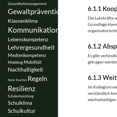
Gesundheitsmanagement
6.1.1 Koo
Gewaltprävention
Die Lehrkräfte s
Klassenklima
Grundlage klarer
Kommunikation
organisatorisc
Lebenskompetenz
6.1.2 Abs
Lehrergesundheit
Medienkompetenz
Es gibt verbind
Mobilität
getragen werden
Mobbing
Nachhaltigkeit
6.1.3 Wei
Regeln
Natur
Rauchen
Resilienz
Im Kollegium w
verständlich ko
Schulentwicklung
wechselseitigen
Schulklima
Schulkultur