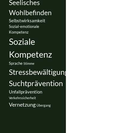
Seelisches
Wohlbefinden
Selbstwirksamkeit
Sozial-emotionale
Kompetenz
Soziale
Kompetenz
Sprache
Stimme
Stressbewältigung
Suchtprävention
Unfallprävention
Verkehrssicherheit
Vernetzung
Übergang