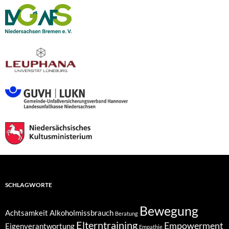
SCHLAGWORTE
Bewegung
Achtsamkeit
Alkoholmissbrauch
Beratung
Elterntraining
Empowerment
Eigenverantwortung
Empathie