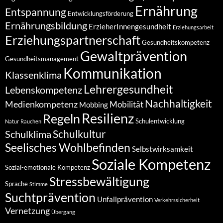
Ernährung
Entspannung
Entwicklungsförderung
Ernährungsbildung
ErzieherInnengesundheit
Erziehungsarbeit
Erziehungspartnerschaft
Gesundheitskompetenz
Gewaltprävention
Gesundheitsmanagement
Kommunikation
Klassenklima
Lehrergesundheit
Lebenskompetenz
Nachhaltigkeit
Medienkompetenz
Mobilität
Mobbing
Resilienz
Regeln
Schulentwicklung
Natur
Rauchen
Schulkultur
Schulklima
Seelisches Wohlbefinden
Selbstwirksamkeit
Soziale Kompetenz
Sozial-emotionale Kompetenz
Stressbewältigung
Sprache
Stimme
Suchtprävention
Unfallprävention
Verkehrssicherheit
Vernetzung
Übergang