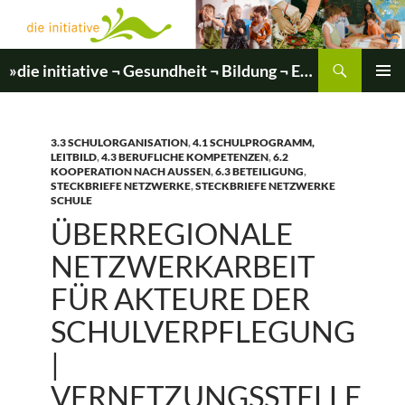
Zum
Inhalt
springen
Suchen
»die initiative ¬ Gesundheit ¬ Bildung ¬ Entwicklung«
PRIMÄR
MENÜ
3.3 SCHULORGANISATION
,
4.1 SCHULPROGRAMM,
LEITBILD
,
4.3 BERUFLICHE KOMPETENZEN
,
6.2
KOOPERATION NACH AUSSEN
,
6.3 BETEILIGUNG
,
STECKBRIEFE NETZWERKE
,
STECKBRIEFE NETZWERKE
SCHULE
ÜBERREGIONALE
NETZWERKARBEIT
FÜR AKTEURE DER
SCHULVERPFLEGUNG
|
VERNETZUNGSSTELLE