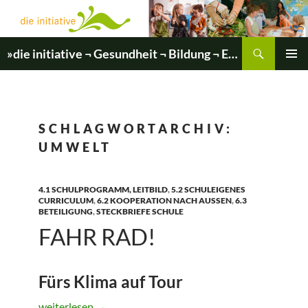
Zum
Inhalt
springen
Suchen
»die initiative ¬ Gesundheit ¬ Bildung ¬ Entwicklung«
PRIMÄR
MENÜ
SCHLAGWORTARCHIV:
UMWELT
4.1 SCHULPROGRAMM, LEITBILD
,
5.2 SCHULEIGENES
CURRICULUM
,
6.2 KOOPERATION NACH AUSSEN
,
6.3
BETEILIGUNG
,
STECKBRIEFE SCHULE
FAHR RAD!
Fürs Klima auf Tour
Fahr Rad!
weiterlesen
→