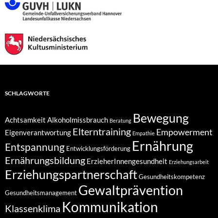
SCHLAGWORTE
Bewegung
Achtsamkeit
Alkoholmissbrauch
Beratung
Elterntraining
Empowerment
Eigenverantwortung
Empathie
Ernährung
Entspannung
Entwicklungsförderung
Ernährungsbildung
ErzieherInnengesundheit
Erziehungsarbeit
Erziehungspartnerschaft
Gesundheitskompetenz
Gewaltprävention
Gesundheitsmanagement
Kommunikation
Klassenklima