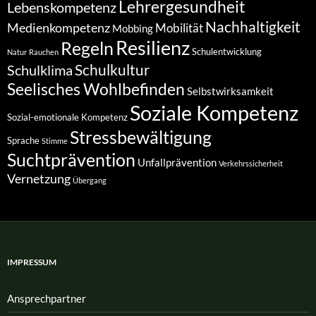
Lehrergesundheit
Lebenskompetenz
Nachhaltigkeit
Medienkompetenz
Mobilität
Mobbing
Resilienz
Regeln
Schulentwicklung
Natur
Rauchen
Schulkultur
Schulklima
Seelisches Wohlbefinden
Selbstwirksamkeit
Soziale Kompetenz
Sozial-emotionale Kompetenz
Stressbewältigung
Sprache
Stimme
Suchtprävention
Unfallprävention
Verkehrssicherheit
Vernetzung
Übergang
IMPRESSUM
Ansprech­partner