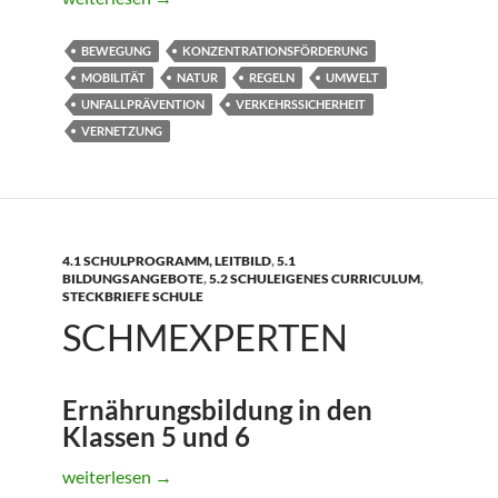
BEWEGUNG
KONZENTRATIONSFÖRDERUNG
MOBILITÄT
NATUR
REGELN
UMWELT
UNFALLPRÄVENTION
VERKEHRSSICHERHEIT
VERNETZUNG
4.1 SCHULPROGRAMM, LEITBILD
,
5.1
BILDUNGSANGEBOTE
,
5.2 SCHULEIGENES CURRICULUM
,
STECKBRIEFE SCHULE
SCHMEXPERTEN
Ernährungsbildung in den
Klassen 5 und 6
SchmExperten
weiterlesen
→