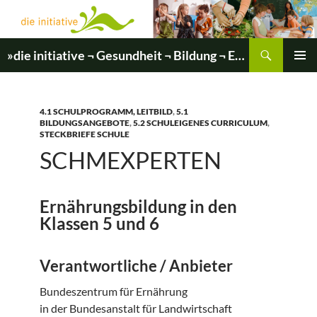
Zum
Inhalt
springen
Suchen
»die initiative ¬ Gesundheit ¬ Bildung ¬ Entwicklung«
PRIMÄR
MENÜ
4.1 SCHULPROGRAMM, LEITBILD
,
5.1
BILDUNGSANGEBOTE
,
5.2 SCHULEIGENES CURRICULUM
,
STECKBRIEFE SCHULE
SCHMEXPERTEN
Ernährungsbildung in den
Klassen 5 und 6
Verantwortliche / Anbieter
Bundeszentrum für Ernährung
in der Bundesanstalt für Landwirtschaft