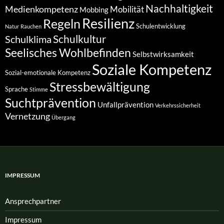
Nachhaltigkeit
Medienkompetenz
Mobilität
Mobbing
Resilienz
Regeln
Schulentwicklung
Natur
Rauchen
Schulkultur
Schulklima
Seelisches Wohlbefinden
Selbstwirksamkeit
Soziale Kompetenz
Sozial-emotionale Kompetenz
Stressbewältigung
Sprache
Stimme
Suchtprävention
Unfallprävention
Verkehrssicherheit
Vernetzung
Übergang
IMPRESSUM
Ansprech­partner
Impressum