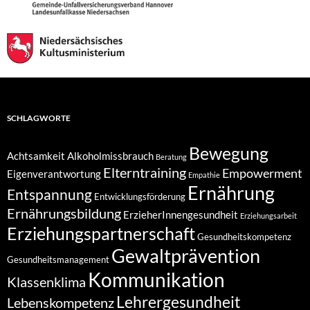
SCHLAGWORTE
Bewegung
Achtsamkeit
Alkoholmissbrauch
Beratung
Elterntraining
Empowerment
Eigenverantwortung
Empathie
Ernährung
Entspannung
Entwicklungsförderung
Ernährungsbildung
ErzieherInnengesundheit
Erziehungsarbeit
Erziehungspartnerschaft
Gesundheitskompetenz
Gewaltprävention
Gesundheitsmanagement
Kommunikation
Klassenklima
Lehrergesundheit
Lebenskompetenz