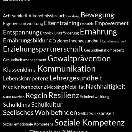
Bewegung
Achtsamkeit
Alkoholmissbrauch
Beratung
Elterntraining
Empowerment
Eigenverantwortung
Empathie
Ernährung
Entspannung
Entwicklungsförderung
Ernährungsbildung
ErzieherInnengesundheit
Erziehungsarbeit
Erziehungspartnerschaft
Gesundheitskompetenz
Gewaltprävention
Gesundheitsmanagement
Kommunikation
Klassenklima
Lehrergesundheit
Lebenskompetenz
Nachhaltigkeit
Medienkompetenz
Mobilität
Mobbing
Resilienz
Regeln
Schulentwicklung
Natur
Rauchen
Schulkultur
Schulklima
Seelisches Wohlbefinden
Selbstwirksamkeit
Soziale Kompetenz
Sozial-emotionale Kompetenz