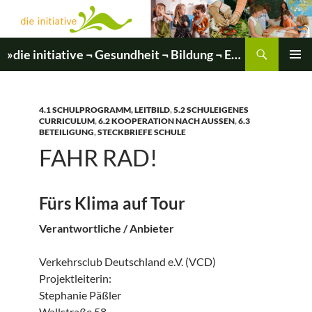
Zum
Inhalt
springen
Suchen
»die initiative ¬ Gesundheit ¬ Bildung ¬ Entwicklung«
PRIMÄR
MENÜ
4.1 SCHULPROGRAMM, LEITBILD
,
5.2 SCHULEIGENES
CURRICULUM
,
6.2 KOOPERATION NACH AUSSEN
,
6.3
BETEILIGUNG
,
STECKBRIEFE SCHULE
FAHR RAD!
Fürs Klima auf Tour
Verantwortliche / Anbieter
Verkehrsclub Deutschland e.V. (VCD)
Projektleiterin:
Stephanie Päßler
Wallstraße 58