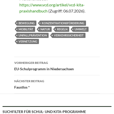
https://www.vcd.org/artikel/vcd-kita-
praxishandbuch
(Zugriff: 06.07.2026).
BEWEGUNG
KONZENTRATIONSFÖRDERUNG
MOBILITÄT
NATUR
REGELN
UMWELT
UNFALLPRÄVENTION
VERKEHRSSICHERHEIT
VERNETZUNG
Beitragsnavigation
VORHERIGER BEITRAG
EU-Schulprogramm in Niedersachsen
NÄCHSTER BEITRAG
Faustlos *
SUCHFILTER FÜR SCHUL- UND KITA-PROGRAMME