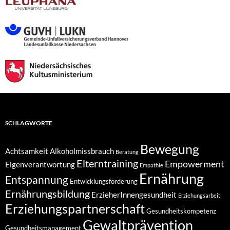
SCHLAGWORTE
Bewegung
Achtsamkeit
Alkoholmissbrauch
Beratung
Elterntraining
Empowerment
Eigenverantwortung
Empathie
Ernährung
Entspannung
Entwicklungsförderung
Ernährungsbildung
ErzieherInnengesundheit
Erziehungsarbeit
Erziehungspartnerschaft
Gesundheitskompetenz
Gewaltprävention
Gesundheitsmanagement