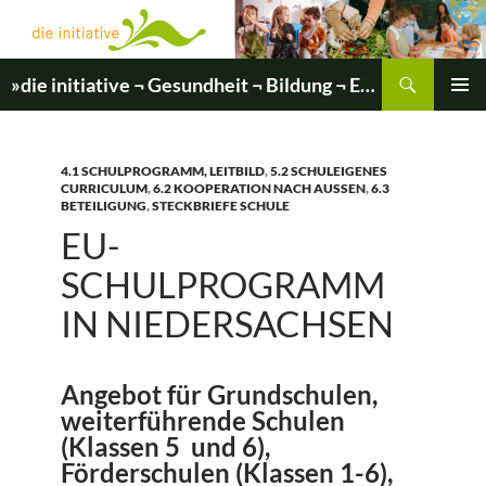
Zum
Inhalt
springen
Suchen
»die initiative ¬ Gesundheit ¬ Bildung ¬ Entwicklung«
PRIMÄR
MENÜ
4.1 SCHULPROGRAMM, LEITBILD
,
5.2 SCHULEIGENES
CURRICULUM
,
6.2 KOOPERATION NACH AUSSEN
,
6.3
BETEILIGUNG
,
STECKBRIEFE SCHULE
EU-
SCHULPROGRAMM
IN NIEDERSACHSEN
Angebot für Grundschulen,
weiterführende Schulen
(Klassen 5 und 6),
Förderschulen (Klassen 1-6),