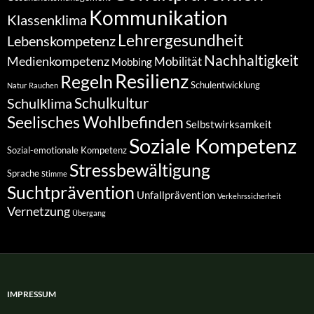
Kommunikation
Klassenklima
Lehrergesundheit
Lebenskompetenz
Nachhaltigkeit
Medienkompetenz
Mobilität
Mobbing
Resilienz
Regeln
Schulentwicklung
Natur
Rauchen
Schulkultur
Schulklima
Seelisches Wohlbefinden
Selbstwirksamkeit
Soziale Kompetenz
Sozial-emotionale Kompetenz
Stressbewältigung
Sprache
Stimme
Suchtprävention
Unfallprävention
Verkehrssicherheit
Vernetzung
Übergang
IMPRESSUM