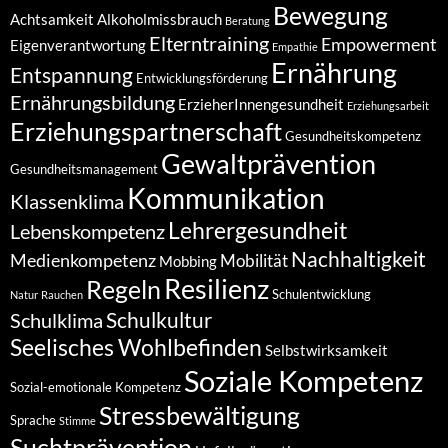
Bewegung
Achtsamkeit
Alkoholmissbrauch
Beratung
Elterntraining
Empowerment
Eigenverantwortung
Empathie
Ernährung
Entspannung
Entwicklungsförderung
Ernährungsbildung
ErzieherInnengesundheit
Erziehungsarbeit
Erziehungspartnerschaft
Gesundheitskompetenz
Gewaltprävention
Gesundheitsmanagement
Kommunikation
Klassenklima
Lehrergesundheit
Lebenskompetenz
Nachhaltigkeit
Medienkompetenz
Mobilität
Mobbing
Resilienz
Regeln
Schulentwicklung
Natur
Rauchen
Schulkultur
Schulklima
Seelisches Wohlbefinden
Selbstwirksamkeit
Soziale Kompetenz
Sozial-emotionale Kompetenz
Stressbewältigung
Sprache
Stimme
Suchtprävention