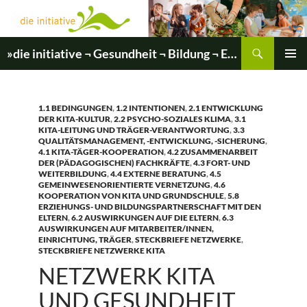
Zum
Inhalt
springen
Suchen
»die initiative ¬ Gesundheit ¬ Bildung ¬ Entwicklung«
PRIMÄR
MENÜ
1.1 BEDINGUNGEN
,
1.2 INTENTIONEN
,
2.1 ENTWICKLUNG
DER KITA-KULTUR
,
2.2 PSYCHO-SOZIALES KLIMA
,
3.1
KITA-LEITUNG UND TRÄGER-VERANTWORTUNG
,
3.3
QUALITÄTSMANAGEMENT, -ENTWICKLUNG, -SICHERUNG
,
4.1 KITA-TÄGER-KOOPERATION
,
4.2 ZUSAMMENARBEIT
DER (PÄDAGOGISCHEN) FACHKRÄFTE
,
4.3 FORT- UND
WEITERBILDUNG
,
4.4 EXTERNE BERATUNG
,
4.5
GEMEINWESENORIENTIERTE VERNETZUNG
,
4.6
KOOPERATION VON KITA UND GRUNDSCHULE
,
5.8
ERZIEHUNGS- UND BILDUNGSPARTNERSCHAFT MIT DEN
ELTERN
,
6.2 AUSWIRKUNGEN AUF DIE ELTERN
,
6.3
AUSWIRKUNGEN AUF MITARBEITER/INNEN,
EINRICHTUNG, TRÄGER
,
STECKBRIEFE NETZWERKE
,
STECKBRIEFE NETZWERKE KITA
NETZWERK KITA
UND GESUNDHEIT