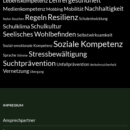
Lehrergesundheit
Lebenskompetenz
Nachhaltigkeit
Medienkompetenz
Mobilität
Mobbing
Resilienz
Regeln
Schulentwicklung
Natur
Rauchen
Schulkultur
Schulklima
Seelisches Wohlbefinden
Selbstwirksamkeit
Soziale Kompetenz
Sozial-emotionale Kompetenz
Stressbewältigung
Sprache
Stimme
Suchtprävention
Unfallprävention
Verkehrssicherheit
Vernetzung
Übergang
IMPRESSUM
Ansprech­partner