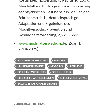
Rottländer, M., Gerdon, R., Paulus, P. (2007).
MindMatters. Ein Programm zur Förderung
der psychischen Gesundheit in Schulen der
Sekundarstufe 1 – deutschsprachige
Adaptation und Ergebnisse des
Modellversuchs. Prävention und
Gesundheitsförderung, 2, 221 – 227.
www.mindmatters-schule.de
, (Zugriff:
29.04.2025)
BERUFSVORBEREITUNG
BULLYING
LEHRERGESUNDHEIT
MOBBING
RESILIENZ
SCHULENTWICKLUNG
SCHULKULTUR
SEELISCHES WOHLBEFINDEN
SELBSTVERLETZUNG
SOZIAL-EMOTIONALES LERNEN
Beitragsnavigation
VORHERIGER BEITRAG