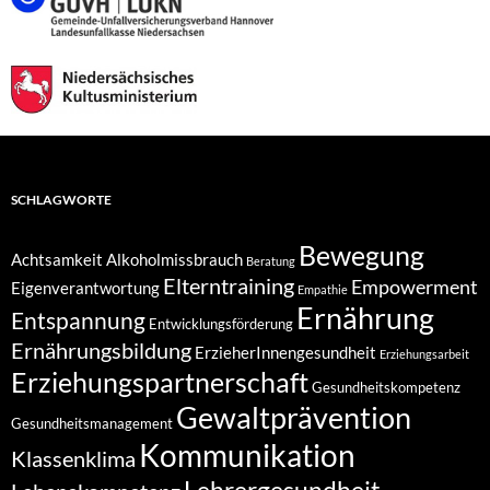
SCHLAGWORTE
Bewegung
Achtsamkeit
Alkoholmissbrauch
Beratung
Elterntraining
Empowerment
Eigenverantwortung
Empathie
Ernährung
Entspannung
Entwicklungsförderung
Ernährungsbildung
ErzieherInnengesundheit
Erziehungsarbeit
Erziehungspartnerschaft
Gesundheitskompetenz
Gewaltprävention
Gesundheitsmanagement
Kommunikation
Klassenklima