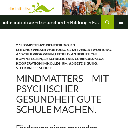
Zum
Inhalt
springen
Suchen
»die initiative ¬ Gesundheit ¬ Bildung ¬ Entwicklung«
PRIMÄR
MENÜ
2.1 KOMPETENZORIENTIERUNG
,
3.1
LEITUNGSVERANTWORTUNG
,
3.2 MITVERANTWORTUNG
,
4.1 SCHULPROGRAMM, LEITBILD
,
4.3 BERUFLICHE
KOMPETENZEN
,
5.2 SCHULEIGENES CURRICULUM
,
6.1
KOOPERATION IM KOLLEGIUM
,
6.3 BETEILIGUNG
,
STECKBRIEFE SCHULE
MINDMATTERS – MIT
PSYCHISCHER
GESUNDHEIT GUTE
SCHULE MACHEN.
Förderung einer gesunden