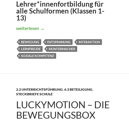
Lehrer*innenfortbildung für
alle Schulformen (Klassen 1-
13)
BewegungsIMPULSE im Unterricht
weiterlesen
→
BEWEGUNG
ENTSPANNUNG
INTERAKTION
LERNFREUDE
MUNTERMACHER
SOZIALE KOMPETENZ
2.2 UNTERRICHTSFÜHRUNG
,
6.3 BETEILIGUNG
,
STECKBRIEFE SCHULE
LUCKYMOTION – DIE
BEWEGUNGSBOX