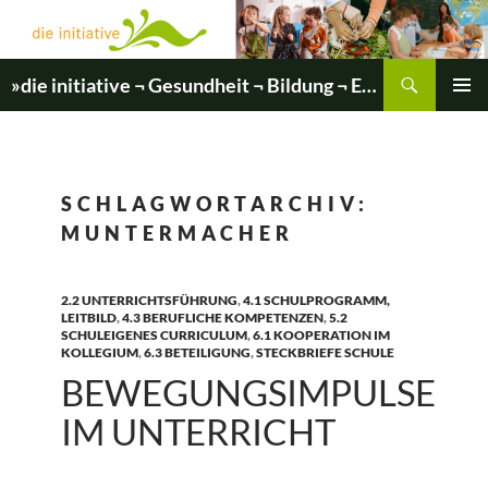
Zum
Inhalt
springen
Suchen
»die initiative ¬ Gesundheit ¬ Bildung ¬ Entwicklung«
PRIMÄR
MENÜ
SCHLAGWORTARCHIV:
MUNTERMACHER
2.2 UNTERRICHTSFÜHRUNG
,
4.1 SCHULPROGRAMM,
LEITBILD
,
4.3 BERUFLICHE KOMPETENZEN
,
5.2
SCHULEIGENES CURRICULUM
,
6.1 KOOPERATION IM
KOLLEGIUM
,
6.3 BETEILIGUNG
,
STECKBRIEFE SCHULE
BEWEGUNGSIMPULSE
IM UNTERRICHT