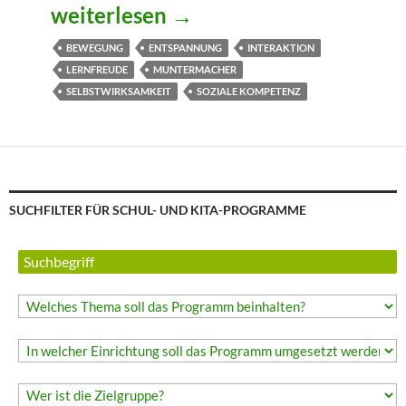
LuckyMotion – Die Bewegungsbox
weiterlesen
→
BEWEGUNG
ENTSPANNUNG
INTERAKTION
LERNFREUDE
MUNTERMACHER
SELBSTWIRKSAMKEIT
SOZIALE KOMPETENZ
SUCHFILTER FÜR SCHUL- UND KITA-PROGRAMME