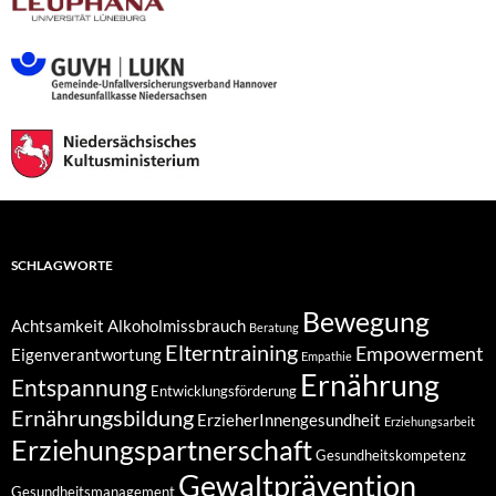
SCHLAGWORTE
Bewegung
Achtsamkeit
Alkoholmissbrauch
Beratung
Elterntraining
Empowerment
Eigenverantwortung
Empathie
Ernährung
Entspannung
Entwicklungsförderung
Ernährungsbildung
ErzieherInnengesundheit
Erziehungsarbeit
Erziehungspartnerschaft
Gesundheitskompetenz
Gewaltprävention
Gesundheitsmanagement