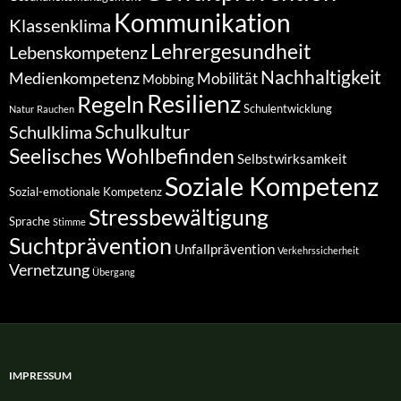
Kommunikation
Klassenklima
Lehrergesundheit
Lebenskompetenz
Nachhaltigkeit
Medienkompetenz
Mobilität
Mobbing
Resilienz
Regeln
Schulentwicklung
Natur
Rauchen
Schulkultur
Schulklima
Seelisches Wohlbefinden
Selbstwirksamkeit
Soziale Kompetenz
Sozial-emotionale Kompetenz
Stressbewältigung
Sprache
Stimme
Suchtprävention
Unfallprävention
Verkehrssicherheit
Vernetzung
Übergang
IMPRESSUM