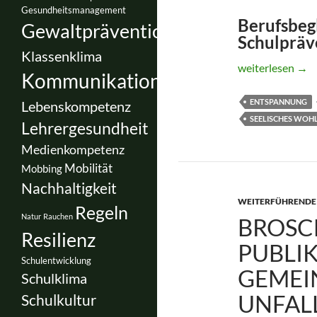
Gesundheitsmanagement
Berufsbegl
Gewaltprävention
Schulpräv
Klassenklima
Berufsverband d
weiterlesen
→
Kommunikation
ENTSPANNUNG
Lebenskompetenz
SEELISCHES WOH
Lehrergesundheit
Medienkompetenz
Mobilität
Mobbing
Nachhaltigkeit
WEITERFÜHRENDE 
Regeln
Natur
Rauchen
BROSC
Resilienz
PUBLI
Schulentwicklung
GEMEI
Schulklima
UNFAL
Schulkultur