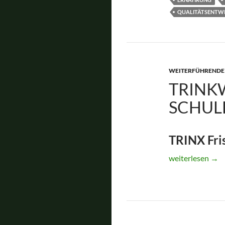
QUALITÄTSENTW
WEITERFÜHRENDE
TRINK
SCHUL
TRINX Fri
Trinkwasservers
weiterlesen
→