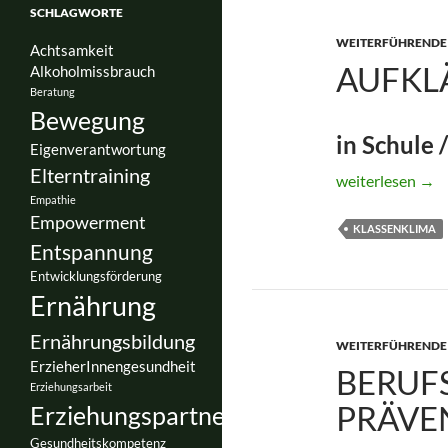
SCHLAGWORTE
WEITERFÜHRENDE
Achtsamkeit
AUFKL
Alkoholmissbrauch
Beratung
Bewegung
in Schule /
Eigenverantwortung
Elterntraining
Aufklärungsarb
weiterlesen
→
Empathie
Empowerment
KLASSENKLIMA
Entspannung
Entwicklungsförderung
Ernährung
Ernährungsbildung
WEITERFÜHRENDE
ErzieherInnengesundheit
BERUF
Erziehungsarbeit
PRÄVE
Erziehungspartnerschaft
Gesundheitskompetenz