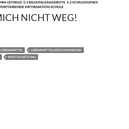
M, LEITBILD
,
5.1 BILDUNGSANGEBOTE
,
5.2 SCHULEIGENES
TERFÜHRENDE INFORMATION SCHULE
MICH NICHT WEG!
weg!
LEBENSMITTEL
LEBENSMITTELVERSCHWENDUNG
WERTSCHÄTZUNG