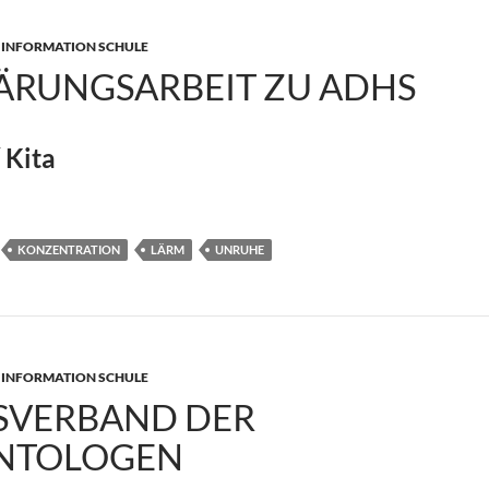
 INFORMATION SCHULE
ÄRUNGSARBEIT ZU ADHS
 Kita
eit zu ADHS
KONZENTRATION
LÄRM
UNRUHE
 INFORMATION SCHULE
SVERBAND DER
NTOLOGEN