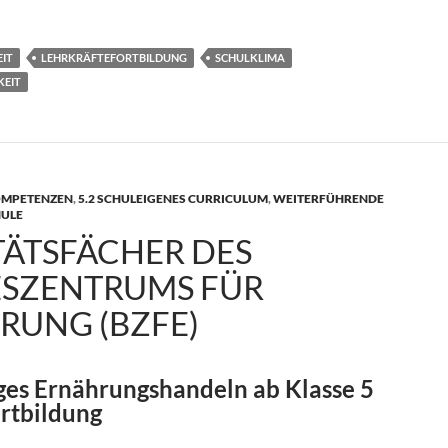
unselling for Teachers
IT
LEHRKRÄFTEFORTBILDUNG
SCHULKLIMA
KEIT
KOMPETENZEN
,
5.2 SCHULEIGENES CURRICULUM
,
WEITERFÜHRENDE
HULE
TÄTSFÄCHER DES
SZENTRUMS FÜR
RUNG (BZFE)
ges Ernährungshandeln ab Klasse 5
ortbildung
 des Bundeszentrums für Ernährung (BZFE)