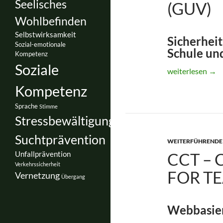
Seelisches
(GUV)
Wohlbefinden
Selbstwirksamkeit
Sicherheit
Sozial-emotionale
Schule un
Kompetenz
Soziale
Broschüren, Sch
weiterlesen
→
Kompetenz
Sprache
Stimme
Stressbewältigung
Suchtprävention
WEITERFÜHRENDE
CCT –
Unfallprävention
Verkehrssicherheit
FOR T
Vernetzung
Übergang
Webbasier