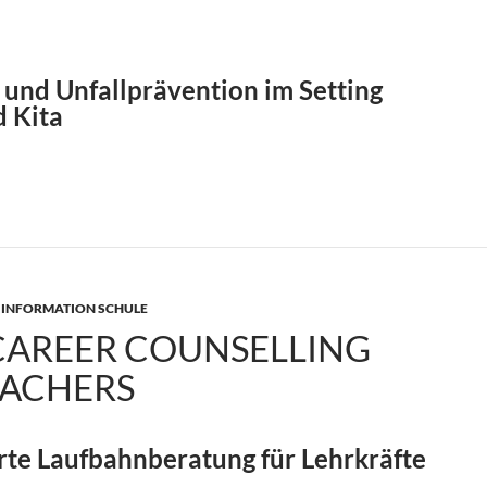
 und Unfallprävention im Setting
d Kita
riften und Publikationen des Gemeinde-Unfallversicherungsver
 INFORMATION SCHULE
 CAREER COUNSELLING
EACHERS
te Laufbahnberatung für Lehrkräfte