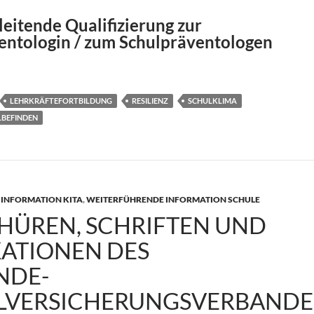
eitende Qualifizierung zur
entologin / zum Schulpräventologen
er Präventologen
LEHRKRÄFTEFORTBILDUNG
RESILIENZ
SCHULKLIMA
LBEFINDEN
INFORMATION KITA
,
WEITERFÜHRENDE INFORMATION SCHULE
HÜREN, SCHRIFTEN UND
KATIONEN DES
NDE-
LVERSICHERUNGSVERBANDE