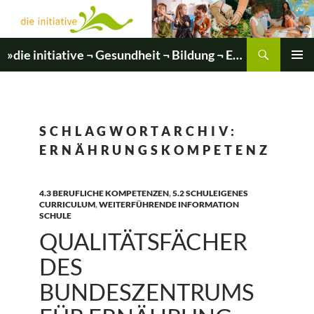
Zum
Inhalt
springen
Suchen
»die initiative ¬ Gesundheit ¬ Bildung ¬ Entwicklung«
PRIMÄR
MENÜ
SCHLAGWORTARCHIV:
ERNÄHRUNGSKOMPETENZ
4.3 BERUFLICHE KOMPETENZEN
,
5.2 SCHULEIGENES
CURRICULUM
,
WEITERFÜHRENDE INFORMATION
SCHULE
QUALITÄTSFÄCHER
DES
BUNDESZENTRUMS