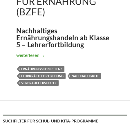
FÜR ERNÄHRUNG
(BZFE)
Nachhaltiges
Ernährungshandeln ab Klasse
5 – Lehrerfortbildung
Qualitätsfächer des Bundeszentrums für Ernährung (BZF
weiterlesen
→
ERNÄHRUNGSKOMPETENZ
LEHRKRÄFTEFORTBILDUNG
NACHHALTIGKEIT
VERBRAUCHERSCHUTZ
SUCHFILTER FÜR SCHUL- UND KITA-PROGRAMME