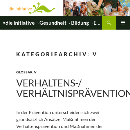
Zum
Inhalt
springen
Suchen
»die initiative ¬ Gesundheit ¬ Bildung ¬ Entwicklung«
PRIMÄR
MENÜ
KATEGORIEARCHIV: V
GLOSSAR
,
V
VERHALTENS-/
VERHÄLTNISPRÄVENTIO
In der Prävention unterscheiden sich zwei
grundsätzlich Ansätze: Maßnahmen der
Verhaltensprävention und Maßnahmen der