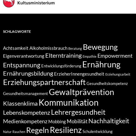
SCHLAGWORTE
Bewegung
Achtsamkeit
Alkoholmissbrauch
Beratung
Elterntraining
Empowerment
Eigenverantwortung
Empathie
Ernährung
Entspannung
Entwicklungsförderung
Ernährungsbildung
ErzieherInnengesundheit
Erziehungsarbeit
Erziehungspartnerschaft
Gesundheitskompetenz
Gewaltprävention
Gesundheitsmanagement
Kommunikation
Klassenklima
Lehrergesundheit
Lebenskompetenz
Nachhaltigkeit
Medienkompetenz
Mobilität
Mobbing
Resilienz
Regeln
Schulentwicklung
Natur
Rauchen