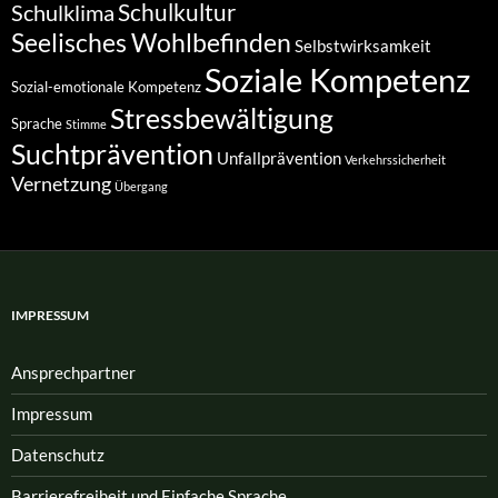
Schulkultur
Schulklima
Seelisches Wohlbefinden
Selbstwirksamkeit
Soziale Kompetenz
Sozial-emotionale Kompetenz
Stressbewältigung
Sprache
Stimme
Suchtprävention
Unfallprävention
Verkehrssicherheit
Vernetzung
Übergang
IMPRESSUM
Ansprech­partner
Impressum
Datenschutz
Barrierefreiheit und Einfache Sprache