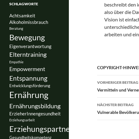
SCHLAGWORTE
beschreibt den i
also über die D
Achtsamkeit
Vision ist einfac
Alkoholmissbrauch
unterschiedliche
Beratung
arbeiten und ein
Bewegung
Eigenverantwortung
Elterntraining
Empathie
COPYRIGHT-HINWEI
Empowerment
Entspannung
Beitragsnav
VORHERIGER BEITRAG
Entwicklungsförderung
Vermitteln und Verne
Ernährung
Ernährungsbildung
NÄCHSTER BEITRAG
Vulnerable Bevölker
ErzieherInnengesundheit
Erziehungsarbeit
Erziehungspartnerschaft
Gesundheitskompetenz