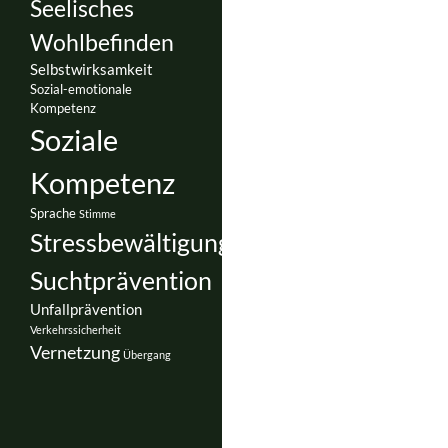
Seelisches
Wohlbefinden
Selbstwirksamkeit
Sozial-emotionale
Kompetenz
Soziale
Kompetenz
Sprache
Stimme
Stressbewältigung
Suchtprävention
Unfallprävention
Verkehrssicherheit
Vernetzung
Übergang