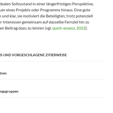
dealen Sollzustand in einer längerfristigen Perspektive,
auer eines Projekts oder Programms hinaus. Eine gute
h und klar, sie motiviert die Beteiligten, trotz potenziell
r Interessen gemeinsam auf dasselbe Fernziel hin zu
en Beitrag dazu zu leisten (vgl.
quint-essenz, 2022
).
S UND VORGESCHLAGENE ZITIERWEISE
igation
tzen
ungsgruppen