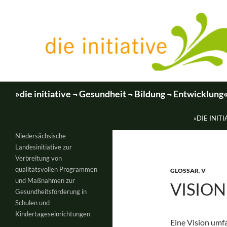
Zum
Inhalt
springen
Suchen
»die initiative ¬ Gesundheit ¬ Bildung ¬ Entwicklung
»DIE INITI
Niedersächsische
Landesinitiative zur
Verbreitung von
qualitätsvollen Programmen
GLOSSAR
,
V
und Maßnahmen zur
VISION
Gesundheitsförderung in
Schulen und
Kindertageseinrichtungen
Eine Vision umf