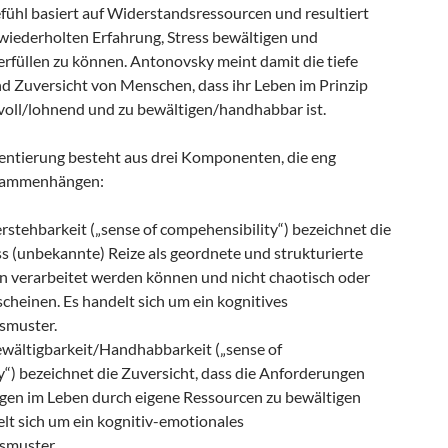
ühl basiert auf Widerstandsressourcen und resultiert
 wiederholten Erfahrung, Stress bewältigen und
rfüllen zu können. Antonovsky meint damit die tiefe
 Zuversicht von Menschen, dass ihr Leben im Prinzip
nvoll/lohnend und zu bewältigen/handhabbar ist.
entierung besteht aus drei Komponenten, die eng
sammenhängen:
rstehbarkeit („sense of compehensibility“) bezeichnet die
ss (unbekannte) Reize als geordnete und strukturierte
n verarbeitet werden können und nicht chaotisch oder
rscheinen. Es handelt sich um ein kognitives
smuster.
ewältigbarkeit/Handhabbarkeit („sense of
“) bezeichnet die Zuversicht, dass die Anforderungen
gen im Leben durch eigene Ressourcen zu bewältigen
elt sich um ein kognitiv-emotionales
smuster.