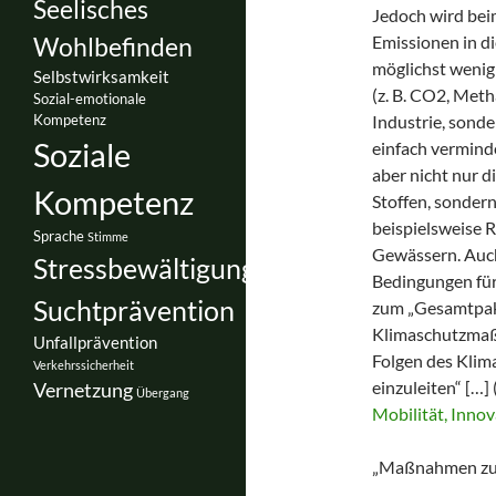
Seelisches
Jedoch wird bei
Wohlbefinden
Emissionen in d
möglichst wenig
Selbstwirksamkeit
(z. B. CO2, Meth
Sozial-emotionale
Kompetenz
Industrie, sond
Soziale
einfach vermind
aber nicht nur 
Kompetenz
Stoffen, sonder
beispielsweise
Sprache
Stimme
Gewässern. Auc
Stressbewältigung
Bedingungen fü
Suchtprävention
zum „Gesamtpake
Klimaschutzmaßn
Unfallprävention
Folgen des Kli
Verkehrssicherheit
einzuleiten“ […] 
Vernetzung
Übergang
Mobilität, Inno
„Maßnahmen zum 