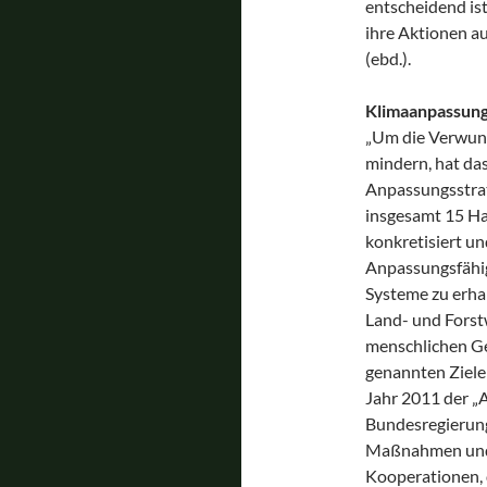
entscheidend ist
ihre Aktionen a
(ebd.).
Klimaanpassung
„Um die Verwund
mindern, hat da
Anpassungsstrat
insgesamt 15 Ha
konkretisiert u
Anpassungsfähigk
Systeme zu erhal
Land- und Forst
menschlichen Ge
genannten Ziele
Jahr 2011 der „
Bundesregierung
Maßnahmen und 
Kooperationen, d