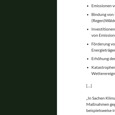
Emissionen v
Bindung von 
(Regen)Wälde
Investitione
von Emissio
Förderung von
Energieträge
Erhöhung der
Katastrophe
Wetterereigni
[…]
„In Sachen Klima
Maßnahmen gegen
beispielsweise 