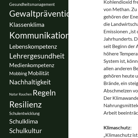
Kohlendioxid fr
Gesundheitsmanagement
von Methan. Zu 
Gewaltprävention
gehören der Ener
Klassenklima
die Landwirtscha
Emissionen „ist 
Kommunikation
Jahrhunderts. D
Lebenskompetenz
seit Beginn der
höhere Temperatu
Lehrergesundheit
System ist, kön
Medienkompetenz
allen anderen B
Mobilität
Mobbing
gehören heute u
Nachhaltigkeit
Brände, ein ste
Abschmelzen vo
Regeln
Natur
Rauchen
Der Klimawandel
Resilienz
Nahrungsmittele
Arbeit beeinträc
Schulentwicklung
Schulklima
Klimaschutz:
Schulkultur
„Klimaschutz is