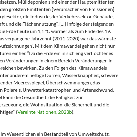
eisetzen. Mülldeponien sind einer der Hauptemittenten
den größten Emittenten [Verursacher von Emissionen]
giesektor, die Industrie, der Verkehrssektor, Gebäude,
ft und die Flächennutzung“. […] Infolge der steigenden
die Erde heute um 1,1 °C wärmer als zum Ende des 19.
as vergangene Jahrzehnt (2011-2020) war das wärmste
 Aufzeichnungen“. Mit dem Klimawandel gehen nicht nur
ren einher. “Da die Erde ein in sich eng verflochtenes
nen Veränderungen in einem Bereich Veränderungen in
ereichen bewirken. Zu den Folgen des Klimawandels
nter anderem heftige Dürren, Wasserknappheit, schwere
igender Meeresspiegel, Überschwemmungen, das
n Polareis, Unwetterkatastrophen und Artenschwund.
 kann die Gesundheit, die Fähigkeit zur
rzeugung, die Wohnsituation, die Sicherheit und die
htigen“ (
Vereinte Nationen, 2023b
).
t im Wesentlichen ein Bestandteil von Umweltschutz.