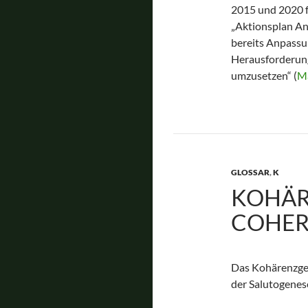
2015 und 2020 f
„Aktionsplan An
bereits Anpassun
Herausforderung
umzusetzen“ (
Mä
GLOSSAR
,
K
KOHÄR
COHER
Das Kohärenzgef
der Salutogenes