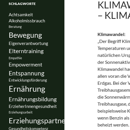
KLIMA
SCHLAGWORTE
– KLI
Achtsamkeit
Alkoholmissbrauch
Beratung
Bewegung
Klimawandel:
„Der Begriff Kl
Eigenverantwortung
Temperaturen u
Elterntraining
natürlichen Urs
Empathie
der Sonnenaktivi
Empowerment
Klimawandel hau
Entspannung
allen voran die 
Entwicklungsförderung
Erdgas. Bei der 
Ernährung
Treibhausgasemis
die Sonnenwärme
Ernährungsbildung
Treibhausgase, 
ErzieherInnengesundheit
beispielsweise 
Erziehungsarbeit
wenn Benzin als
Erziehungspartnerschaft
beheizt werden.
Gesundheitskompetenz