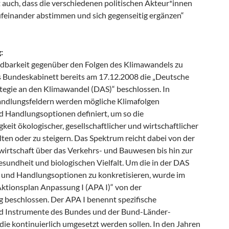
 auch, dass die verschiedenen politischen Akteur*innen
ufeinander abstimmen und sich gegenseitig ergänzen“
:
barkeit gegenüber den Folgen des Klimawandels zu
s Bundeskabinett bereits am 17.12.2008 die „Deutsche
egie an den Klimawandel (DAS)“ beschlossen. In
ndlungsfeldern werden mögliche Klimafolgen
nd Handlungsoptionen definiert, um so die
eit ökologischer, gesellschaftlicher und wirtschaftlicher
ten oder zu steigern. Das Spektrum reicht dabei von der
wirtschaft über das Verkehrs- und Bauwesen bis hin zur
sundheit und biologischen Vielfalt. Um die in der DAS
 und Handlungsoptionen zu konkretisieren, wurde im
Aktionsplan Anpassung I (APA I)“ von der
 beschlossen. Der APA I benennt spezifische
Instrumente des Bundes und der Bund-Länder-
ie kontinuierlich umgesetzt werden sollen. In den Jahren