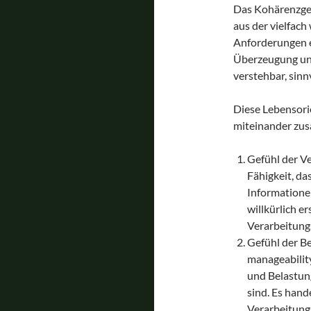
Das Kohärenzgef
aus der vielfach
Anforderungen e
Überzeugung und
verstehbar, sin
Diese Lebensori
miteinander zu
Gefühl der Ve
Fähigkeit, da
Informatione
willkürlich e
Verarbeitung
Gefühl der B
manageability
und Belastun
sind. Es hand
Verarbeitung