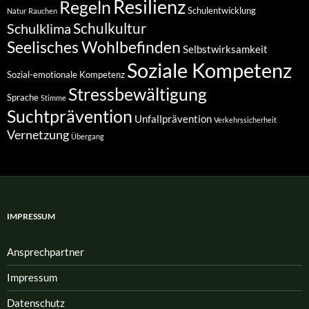
Resilienz
Regeln
Schulentwicklung
Natur
Rauchen
Schulkultur
Schulklima
Seelisches Wohlbefinden
Selbstwirksamkeit
Soziale Kompetenz
Sozial-emotionale Kompetenz
Stressbewältigung
Sprache
Stimme
Suchtprävention
Unfallprävention
Verkehrssicherheit
Vernetzung
Übergang
IMPRESSUM
Ansprech­partner
Impressum
Datenschutz