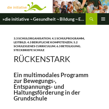
Zum
Inhalt
springen
Suchen
»die initiative ¬ Gesundheit ¬ Bildung ¬ Entwicklung«
PRIMÄR
MENÜ
3.3 SCHULORGANISATION
,
4.1 SCHULPROGRAMM,
LEITBILD
,
4.3 BERUFLICHE KOMPETENZEN
,
5.2
SCHULEIGENES CURRICULUM
,
6.3 BETEILIGUNG
,
STECKBRIEFE SCHULE
RÜCKENSTARK
Ein multimodales Programm
zur Bewegungs-,
Entspannungs- und
Haltungsförderung in der
Grundschule