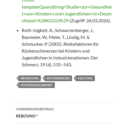
templateQueryString=Studie+zur+Gesundhei
t+von+Kindern+und+Jugendlichen+in+Deuts
chland+%28KiGGS%29
(Zugriff: 26.03.2026),
Roth-Isigkeit, A., Schwarzenberger, J.,
Baumeier, W., Meier, T., Lindig, M. &
Schmucker, P. (2005). Risikofaktoren für
Rückenschmerzen bei Kindern und
Jugendlichen in Industrienationen. Der
Schmerz, 19 (6), 535–543.
BEWEGUNG
ENTSPANNUNG
HALTUNG
RÜCKENGESUNDHEIT
Beitragsnavigation
VORHERIGER BEITRAG
REBOUND *