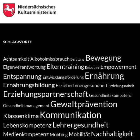
SCHLAGWORTE
Bewegung
Achtsamkeit
Alkoholmissbrauch
Beratung
Elterntraining
Empowerment
Eigenverantwortung
Empathie
Ernährung
Entspannung
Entwicklungsförderung
Ernährungsbildung
ErzieherInnengesundheit
Erziehungsarbeit
Erziehungspartnerschaft
Gesundheitskompetenz
Gewaltprävention
Gesundheitsmanagement
Kommunikation
Klassenklima
Lehrergesundheit
Lebenskompetenz
Nachhaltigkeit
Medienkompetenz
Mobilität
Mobbing