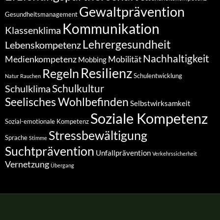
Gewaltprävention
Gesundheitsmanagement
Kommunikation
Klassenklima
Lehrergesundheit
Lebenskompetenz
Nachhaltigkeit
Medienkompetenz
Mobilität
Mobbing
Resilienz
Regeln
Schulentwicklung
Natur
Rauchen
Schulkultur
Schulklima
Seelisches Wohlbefinden
Selbstwirksamkeit
Soziale Kompetenz
Sozial-emotionale Kompetenz
Stressbewältigung
Sprache
Stimme
Suchtprävention
Unfallprävention
Verkehrssicherheit
Vernetzung
Übergang