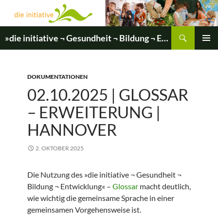
Zum
Inhalt
springen
Suchen
»die initiative ¬ Gesundheit ¬ Bildung ¬ Entwicklung«
PRIMÄR
MENÜ
DOKUMENTATIONEN
02.10.2025 | GLOSSAR
– ERWEITERUNG |
HANNOVER
2. OKTOBER 2025
Die Nutzung des »die initiative ¬ Gesundheit ¬
Bildung ¬ Entwicklung« –
Glossar
macht deutlich,
wie wichtig die gemeinsame Sprache in einer
gemeinsamen Vorgehensweise ist.