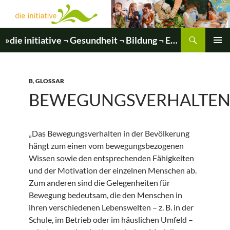
Zum
Inhalt
springen
Suchen
»die initiative ¬ Gesundheit ¬ Bildung ¬ Entwicklung«
PRIMÄR
MENÜ
B
,
GLOSSAR
BEWEGUNGSVERHALTE
„Das Bewegungsverhalten in der Bevölkerung
hängt zum einen vom bewegungsbezogenen
Wissen sowie den entsprechenden Fähigkeiten
und der Motivation der einzelnen Menschen ab.
Zum anderen sind die Gelegenheiten für
Bewegung bedeutsam, die den Menschen in
ihren verschiedenen Lebenswelten – z. B. in der
Schule, im Betrieb oder im häuslichen Umfeld –