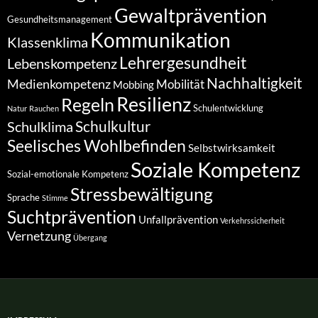
Gewaltprävention
Gesundheitsmanagement
Kommunikation
Klassenklima
Lehrergesundheit
Lebenskompetenz
Nachhaltigkeit
Medienkompetenz
Mobilität
Mobbing
Resilienz
Regeln
Schulentwicklung
Natur
Rauchen
Schulkultur
Schulklima
Seelisches Wohlbefinden
Selbstwirksamkeit
Soziale Kompetenz
Sozial-emotionale Kompetenz
Stressbewältigung
Sprache
Stimme
Suchtprävention
Unfallprävention
Verkehrssicherheit
Vernetzung
Übergang