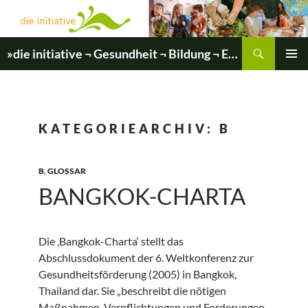
Zum
Inhalt
springen
Suchen
»die initiative ¬ Gesundheit ¬ Bildung ¬ Entwicklung«
PRIMÄR
MENÜ
KATEGORIEARCHIV: B
B
,
GLOSSAR
BANGKOK-CHARTA
Die ‚Bangkok-Charta‘ stellt das
Abschlussdokument der 6. Weltkonferenz zur
Gesundheitsförderung (2005) in Bangkok,
Thailand dar. Sie „beschreibt die nötigen
Maßnahmen, Verpflichtungen und Forderungen,