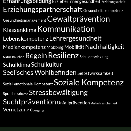
Ernährungsbildung
ErzieherInnengesundheit
Erziehungsarbeit
Erziehungspartnerschaft
Gesundheitskompetenz
Gewaltprävention
Gesundheitsmanagement
Kommunikation
Klassenklima
Lehrergesundheit
Lebenskompetenz
Nachhaltigkeit
Medienkompetenz
Mobilität
Mobbing
Resilienz
Regeln
Schulentwicklung
Natur
Rauchen
Schulkultur
Schulklima
Seelisches Wohlbefinden
Selbstwirksamkeit
Soziale Kompetenz
Sozial-emotionale Kompetenz
Stressbewältigung
Sprache
Stimme
Suchtprävention
Unfallprävention
Verkehrssicherheit
Vernetzung
Übergang