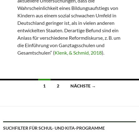
aktuellere Untersuchungen, dass die
Wahrscheinlichkeit eines Bildungsaufstiegs von
Kindern aus einem sozial schwachen Umfeld in
Deutschland geringer ist, als in vielen anderen
entwickelten Staaten. Derartige Befund sind ein
Anlass für verschiedene Reformdiskurse, z. B. um
die Einführung von Ganztagsschulen und
Gesamtschulen“ (
Klenk, & Schmid, 2018
).
Beitragsnavigation
1
2
NÄCHSTE →
SUCHFILTER FÜR SCHUL- UND KITA-PROGRAMME