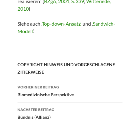
realisieren“ (
BZgA, 2001, S. 339
;
Witteriede,
2010
)
Siehe auch ‚
Top-down-Ansatz
‘ und ‚
Sandwich-
Modell
‘.
COPYRIGHT-HINWEIS UND VORGESCHLAGENE
ZITIERWEISE
Beitragsnavigation
VORHERIGER BEITRAG
Biomedizinische Perspektive
NÄCHSTER BEITRAG
Bündnis (Allianz)