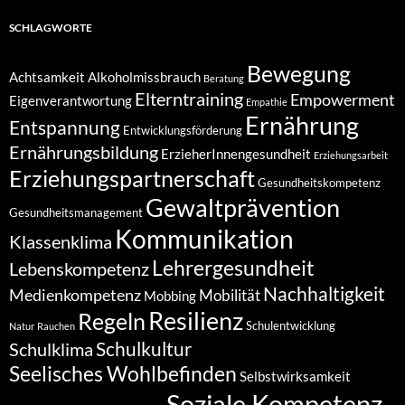
SCHLAGWORTE
Bewegung
Achtsamkeit
Alkoholmissbrauch
Beratung
Elterntraining
Empowerment
Eigenverantwortung
Empathie
Ernährung
Entspannung
Entwicklungsförderung
Ernährungsbildung
ErzieherInnengesundheit
Erziehungsarbeit
Erziehungspartnerschaft
Gesundheitskompetenz
Gewaltprävention
Gesundheitsmanagement
Kommunikation
Klassenklima
Lehrergesundheit
Lebenskompetenz
Nachhaltigkeit
Medienkompetenz
Mobilität
Mobbing
Resilienz
Regeln
Schulentwicklung
Natur
Rauchen
Schulkultur
Schulklima
Seelisches Wohlbefinden
Selbstwirksamkeit
Soziale Kompetenz