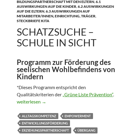
BILDUNGSPARTNERSCHAFT MIT DEN ELTERN
,
6.1
AUSWIRKUNGEN AUF DIE KINDER
,
6.2 AUSWIRKUNGEN
AUF DIE ELTERN
,
6.3 AUSWIRKUNGEN AUF
MITARBEITER/INNEN, EINRICHTUNG, TRÄGER
,
STECKBRIEFE KITA
SCHATZSUCHE –
SCHULE IN SICHT
Programm zur Förderung des
seelischen Wohlbefindens von
Kindern
*Dieses Programm entspricht den
Qualitätskriterien der
„Grüne Liste Prävention“
.
Schatzsuche – Schule in Sicht
weiterlesen
→
ALLTAGSKOMPETENZ
EMPOWERMENT
ENTWICKLUNGSFÖRDERUNG
ERZIEHUNGSPARTNERSCHAFT
ÜBERGANG