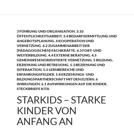
3 FÜHRUNG UND ORGANISATION
,
3.10
ÖFFENTLICHKEITSARBEIT
,
3.4 BEDARFSERMITTLUNG UND
ANGEBOTSPLANUNG
,
4 KOOPERATION UND
VERNETZUNG
,
4.2 ZUSAMMENARBEIT DER
(PÄDAGOGISCHEN) FACHKRÄFTE
,
4.3 FORT- UND
WEITERBILDUNG
,
4.4 EXTERNE BERATUNG
,
4.5
GEMEINWESENORIENTIERTE VERNETZUNG
,
5 BILDUNG,
ERZIEHUNG UND BETREUUNG
,
5.3 BEZIEHUNG UND
INTERAKTION
,
5.5 LERNBEREICHE UND
ERFAHRUNGSFELDER
,
5.8 ERZIEHUNGS- UND
BILDUNGSPARTNERSCHAFT MIT DEN ELTERN
,
6
WIRKUNGEN
,
6.1 AUSWIRKUNGEN AUF DIE KINDER
,
STECKBRIEFE KITA
STARKIDS – STARKE
KINDER VON
ANFANG AN