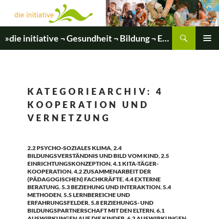
Zum
Inhalt
springen
Suchen
»die initiative ¬ Gesundheit ¬ Bildung ¬ Entwicklung«
PRIMÄR
MENÜ
KATEGORIEARCHIV: 4
KOOPERATION UND
VERNETZUNG
2.2 PSYCHO-SOZIALES KLIMA
,
2.4
BILDUNGSVERSTÄNDNIS UND BILD VOM KIND
,
2.5
EINRICHTUNGSKONZEPTION
,
4.1 KITA-TÄGER-
KOOPERATION
,
4.2 ZUSAMMENARBEIT DER
(PÄDAGOGISCHEN) FACHKRÄFTE
,
4.4 EXTERNE
BERATUNG
,
5.3 BEZIEHUNG UND INTERAKTION
,
5.4
METHODEN
,
5.5 LERNBEREICHE UND
ERFAHRUNGSFELDER
,
5.8 ERZIEHUNGS- UND
BILDUNGSPARTNERSCHAFT MIT DEN ELTERN
,
6.1
AUSWIRKUNGEN AUF DIE KINDER
,
6.2 AUSWIRKUNGEN