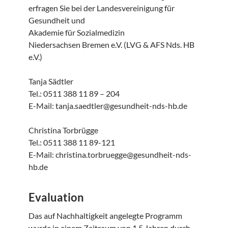
erfragen Sie bei der Landesvereinigung für
Gesundheit und
Akademie für Sozialmedizin
Niedersachsen Bremen e.V. (LVG & AFS Nds. HB
e.V.)
Tanja Sädtler
Tel.: 0511 388 11 89 – 204
E-Mail: tanja.saedtler@gesundheit-nds-hb.de
Christina Torbrügge
Tel.: 0511 388 11 89-121
E-Mail: christina.torbruegge@gesundheit-nds-
hb.de
Evaluation
Das auf Nachhaltigkeit angelegte Programm
wurde in einem Zeitraum von 1,5 Jahren durch