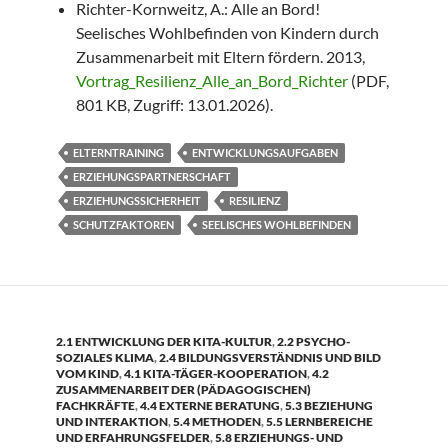
Richter-Kornweitz, A.: Alle an Bord!
Seelisches Wohlbefinden von Kindern durch
Zusammenarbeit mit Eltern fördern. 2013,
Vortrag_Resilienz_Alle_an_Bord_Richter
(PDF,
801 KB, Zugriff: 13.01.2026).
ELTERNTRAINING
ENTWICKLUNGSAUFGABEN
ERZIEHUNGSPARTNERSCHAFT
ERZIEHUNGSSICHERHEIT
RESILIENZ
SCHUTZFAKTOREN
SEELISCHES WOHLBEFINDEN
2.1 ENTWICKLUNG DER KITA-KULTUR
,
2.2 PSYCHO-
SOZIALES KLIMA
,
2.4 BILDUNGSVERSTÄNDNIS UND BILD
VOM KIND
,
4.1 KITA-TÄGER-KOOPERATION
,
4.2
ZUSAMMENARBEIT DER (PÄDAGOGISCHEN)
FACHKRÄFTE
,
4.4 EXTERNE BERATUNG
,
5.3 BEZIEHUNG
UND INTERAKTION
,
5.4 METHODEN
,
5.5 LERNBEREICHE
UND ERFAHRUNGSFELDER
,
5.8 ERZIEHUNGS- UND