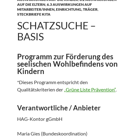
AUF DIE ELTERN
,
6.3 AUSWIRKUNGEN AUF
MITARBEITER/INNEN, EINRICHTUNG, TRÄGER
,
STECKBRIEFE KITA
SCHATZSUCHE –
BASIS
Programm zur Förderung des
seelischen Wohlbefindens von
Kindern
*Dieses Programm entspricht den
Qualitätskriterien der
„Grüne Liste Prävention“
.
Verantwortliche / Anbieter
HAG-Kontor gGmbH
Maria Gies (Bundeskoordination)